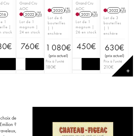
d Cru
Grand Cru
Grand Cru
C
AOC
AOC
2020
T
2022
T
016
2022
T
2021
T
Lot de 6
Lot de 3
de 1
Lot de 1
Lot de 1
bouteilles
bouteilles
eille |
magnum |
magnum |
| 1
| 1
n stock
24 en stock
26 en stock
enchère
enchère
80
€
760
€
450
€
1 080
€
630
€
(
prix actuel
)
(
prix actuel
)
Prix à l'unité
Prix à l'unité
180
€
210
€
✕
 choix de
Emilion ?
raveleux,