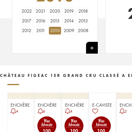
2022
2021
2020
2019
2018
2017
2016
2015
2014
2013
2012
2011
2010
2009
2008
2007
2006
2005
2004
2003
2002
2001
2000
1999
1998
1997
1996
1995
1994
1993
1992
1990
1989
1988
1987
CHÂTEAU FIGEAC 1ER GRAND CRU CLASSÉ A E
1986
1985
1984
1983
1982
1981
1980
1979
1978
1977
1976
1975
1974
1973
1972
ENCHÈRE
ENCHÈRE
ENCHÈRE
E-CAVISTE
ENCH
1971
1970
1969
1968
1967
4
6
4
2
1966
1964
1962
1961
1960
1959
1957
1955
1953
1952
100
100
100