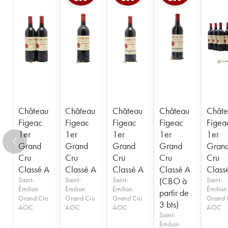
1950
1949
1947
1946
1945
1935
1923
----
Château
Château
Château
Château
Châte
Figeac
Figeac
Figeac
Figeac
Figea
1er
1er
1er
1er
1er
Grand
Grand
Grand
Grand
Gran
Cru
Cru
Cru
Cru
Cru
Classé A
Classé A
Classé A
Classé A
Class
Saint-
Saint-
Saint-
(CBO à
Saint-
Émilion
Émilion
Émilion
Émilion
partir de
Grand Cru
Grand Cru
Grand Cru
Grand 
3 bts)
AOC
AOC
AOC
AOC
Saint-
Émilion