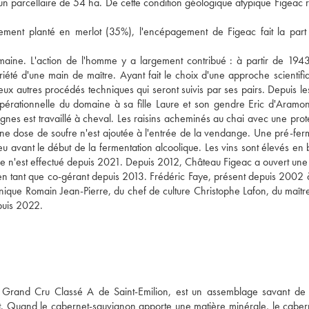
r un parcellaire de 54 ha. De cette condition géologique atypique Figeac r
palement planté en merlot (35%), l'encépagement de Figeac fait la part
maine. L'action de l'homme y a largement contribué : à partir de 1943
té d'une main de maître. Ayant fait le choix d'une approche scientifi
reux autres procédés techniques qui seront suivis par ses pairs. Depuis l
pérationnelle du domaine à sa fille Laure et son gendre Eric d'Aramon
ignes est travaillé à cheval. Les raisins acheminés au chai avec une prot
cune dose de soufre n'est ajoutée à l'entrée de la vendange. Une pré-fer
u avant le début de la fermentation alcoolique. Les vins sont élevés en 
e n'est effectué depuis 2021. Depuis 2012, Château Figeac a ouvert une
 en tant que co-gérant depuis 2013. Frédéric Faye, présent depuis 2002 
nique Romain Jean-Pierre, du chef de culture Christophe Lafon, du maîtr
puis 2022.
 Grand Cru Classé A de Saint-Emilion, est un assemblage savant de
t. Quand le cabernet-sauvignon apporte une matière minérale, le caber