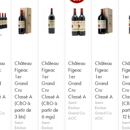
au
Château
Château
Château
Château
Châ
c
Figeac
Figeac
Figeac
Figeac
Fig
1er
1er
1er
1er
1er
d
Grand
Grand
Grand
Grand
Gra
Cru
Cru
Cru
Cru
Cru
é A
Classé A
Classé A
Classé A
Classé A
Cla
(CBO à
(CBO à
Saint-
Saint-
(CB
Émilion
Émilion
partir de
partir de
part
Cru
Grand Cru
Grand Cru
3 bts)
6 mgs)
12 b
AOC
AOC
Saint-
Saint-
Saint
Émilion
Émilion
Émil