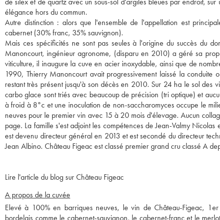
de silex et de quartz avec un sous-sol d'argiles bleues par endroit, su
élégance hors du commun.
Autre distinction : alors que l'ensemble de l'appellation est princi
cabernet (30% franc, 35% sauvignon).
Mais ces spécificités ne sont pas seules à l'origine du succès du do
Manoncourt, ingénieur agronome, (disparu en 2010) a géré sa proprié
viticulture, il inaugure la cuve en acier inoxydable, ainsi que de nomb
1990, Thierry Manoncourt avait progressivement laissé la conduite o
restant très présent jusqu'à son décès en 2010. Sur 24 ha le sol des v
carbo glace sont triés avec beaucoup de précision (tri optique) et au
à froid à 8°c et une inoculation de non-saccharomyces occupe le milie
neuves pour le premier vin avec 15 à 20 mois d'élevage. Aucun collag
page. La famille s'est adjoint les compétences de Jean-Valmy Nicolas
est devenu directeur général en 2013 et est secondé du directeur tech
Jean Albino. Château Figeac est classé premier grand cru classé A de
Lire l'article du blog sur Château Figeac
A propos de la cuvée
Elevé à 100% en barriques neuves, le vin de Château-Figeac, 1er
bordelais comme le cabernet-sauvignon, le cabernet-franc et le merlo