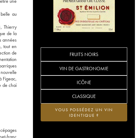
etire une
 belle au
, Thierry
que de la
es années
, tout en
ection de
FRUITS NOIRS
mentation
barriques
VIN DE GASTRONOMIE
 nouvelle
à Figeac,
ICÔNE
e de chai
CLASSIQUE
VOUS POSSÉDEZ UN VIN
IDENTIQUE ?
 cépages
net-franc