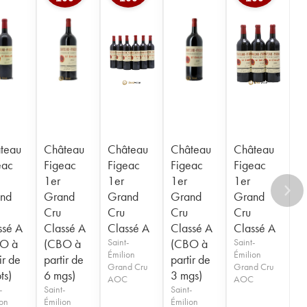
teau
Château
Château
Château
Château
eac
Figeac
Figeac
Figeac
Figeac
1er
1er
1er
1er
nd
Grand
Grand
Grand
Grand
Cru
Cru
Cru
Cru
ssé A
Classé A
Classé A
Classé A
Classé A
O à
(CBO à
Saint-
(CBO à
Saint-
Émilion
Émilion
ir de
partir de
partir de
Grand Cru
Grand Cru
ts)
6 mgs)
3 mgs)
AOC
AOC
-
Saint-
Saint-
ion
Émilion
Émilion