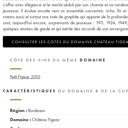
s’offre avec élégance et le merlot séduit par son charme et sa rondeu
jeunesse. Il évolue ensuite vers un ensemble concentré, riche, fin e
notons aussi et surtout une note de graphite qui apporte de la profonde
sont, aujourd'hui encore, surprenants de jeunesse : 1911, 1924, 1949,
quelques années de garde et qui mérite des accords de son envergure
CONSULTER LES COTES DU DOMAINE CHÂTEAU FIGE
CÔTE DES VINS DU MÊME
DOMAINE
Petit Figeac
2010
CARACTÉRISTIQUES
DU DOMAINE & DE LA CU
Région :
Bordeaux
Domaine :
Château Figeac