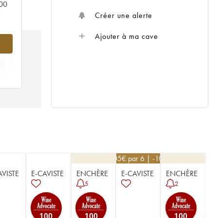
000
Créer une alerte
Ajouter à ma cave
X
405
€
par 6 | -10%
AVISTE
E-CAVISTE
ENCHÈRE
E-CAVISTE
ENCHÈRE
5
2
100
100
100