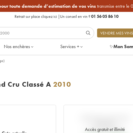
 pour toute demande d’estimation de vos vins
transmise entre le 
Retrait sur place
cliquez ici
|
Un conseil en vin ?
01 56 05 86 10
VENDRE MES VINS
Nos enchères
Services +
✨
Mon Som
ge)
d Cru Classé A
2010
VARIATION COTE PAR
RAPPORT
AU PRIX PRIMEUR
Accès gratuit et illimité