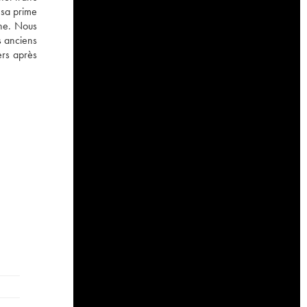
 sa prime
the. Nous
s anciens
ers après