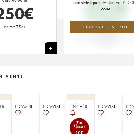
Cote actuelle
aux statistiques de plus de 150 
235,20
€
250
€
cotes
PRIX PRIMEURS 2010
(format 75cl)
DÉTAILS DE LA COTE
+6.46%
VARIATION COTE ACTUELLE / PRI
PRIMEUR
+
N VENTE
ÈRE
E-CAVISTE
E-CAVISTE
ENCHÈRE
E-CAVISTE
E-C
3
100