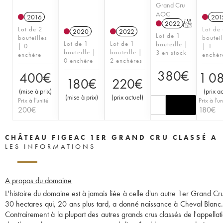
Grand Cru
AOC
2016
201
2022
T
Lot de 2
Lot de
2020
2022
Lot de 1
bouteilles
bouteil
Lot de 1
Lot de 1
bouteille |
| 0
| 1
bouteille |
bouteille |
3 en stock
enchère
enchèr
0 enchère
2 enchères
380
€
400
€
1 0
180
€
220
€
(
mise à prix
)
(
prix a
(
mise à prix
)
(
prix actuel
)
Prix à l'unité
Prix à l'un
200
€
180
€
CHÂTEAU FIGEAC 1ER GRAND CRU CLASSÉ A
LES INFORMATIONS
A propos du domaine
L'histoire du domaine est à jamais liée à celle d'un autre 1er Grand C
30 hectares qui, 20 ans plus tard, a donné naissance à Cheval Blanc. 
Contrairement à la plupart des autres grands crus classés de l'appellati