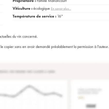
Propriétaire :
Famille Manoncourt
Viticulture :
écologique
En savoir plus...
Température de service :
16°
actuelles du vin concerné.
t de le copier sans en avoir demandé préalablement la permission à l'auteur.