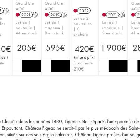
Grand Cru
Grand Cru
Gran
AOC
AOC
AO
5
T
2022
2021
T
2019
T
2021
T
2
 6
Lot de 2
Lot de 1
Lot de 1
Lot de 1
Lot 
les
bouteilles
bouteille |
magnum |
impériale |
bout
| 0
44 en stock
8 en stock
2 en stock
41 e
e
enchère
205
€
595
€
1 900
€
2
80
€
420
€
ctuel
)
(
mise à prix
)
ité
Prix à l'unité
210
€
ru Classé : dans les années 1830, Figeac s'était séparé d'une parcelle de
Et pourtant, Château Figeac ne serait-il pas le plus médocain des Saint-
on, situés sur des sols argilo-calcaires, Château-Figeac profite d'un sol g