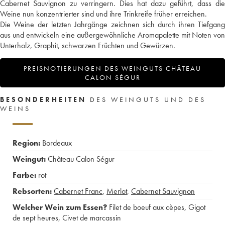
Cabernet Sauvignon zu verringern. Dies hat dazu geführt, dass die
Weine nun konzentrierter sind und ihre Trinkreife früher erreichen.
Die Weine der letzten Jahrgänge zeichnen sich durch ihren Tiefgang
aus und entwickeln eine außergewöhnliche Aromapalette mit Noten von
Unterholz, Graphit, schwarzen Früchten und Gewürzen.
PREISNOTIERUNGEN DES WEINGUTS CHÂTEAU
CALON SÉGUR
BESONDERHEITEN
DES WEINGUTS UND DES
WEINS
Region:
Bordeaux
Weingut:
Château Calon Ségur
Farbe:
rot
Rebsorten:
Cabernet Franc
,
Merlot
,
Cabernet Sauvignon
Welcher Wein zum Essen?
Filet de boeuf aux cèpes
,
Gigot
de sept heures
,
Civet de marcassin