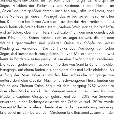
Saint-Estèphe-de-Calon. Im 18. Jahrhundert hängte der Marquis de
Ségur, Präsident des Parlaments von Bordeaux, seinen Namen an
„Calon“ an. Ihm gehören damals auch Mouton, Lafite und Latour, aber
seine Vorliebe gilt diesem Weingut, das er bei seiner Heirat erhalten
hat. Daher sein berühmter Ausspruch, auf den das Herz zurückgeht, das
noch heute die Weinetiketten ziert: „Meinen Wein mache ich auf Lafite
und auf Latour, aber mein Herz ist auf Calon.“ Er, den man damals auch
den Prinzen der Reben nannte, trieb es sogar so weit, die auf dem
Weingut gesammelten und polierten Steine als Knöpfe an seiner
Kleidung zu verwenden. Die 55 Hektar des Weinbergs von Calon
Ségur sind immer noch zum größten Teil von Mauern umgeben – was
heute in Bordeaux selten genug ist, um eine Erwähnung zu verdienen.
Die Reben gedeihen im äußersten Norden von Saint-Estèphe in leichter
Hanglage, auf einem Boden aus sandigem Kies und Kalksteinfelsen. Bis
Anfang der 60er Jahre entstanden hier zahlreiche Jahrgänge von
außerordentlicher Qualität. Nach einer schwierigeren Phase fanden die
Weine des Château Calon Ségur mit dem Jahrgang 1982 wieder zu
ihrer alten Stärke zurück. Das Weingut wurde bis zu ihrem Tod von
Madame Capbern Gasqueton geleitet und dann 2012 von Suravenir
erworben, einer Tochtergesellschaft der Crédit Mutuel. 2006 wurde
Vincent Millet Betriebsleiter, heute ist er für die Gesamtleitung zuständig.
Er arbeitet mit dem beratenden Önologen Eric Boissenot zusammen, der