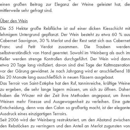
einen großen Beitrag zur Eleganz der Weine geleistet hat, die
mittlerweile sehr gefragt sind.
Über den Wein
Die 55 Hektar große Rebfläche ist auf einer dicken Kiesschicht mit
lehmigem Untergrund gepflanzt. Der Wein besteht zu etwa 60 % aus
Cabernet Sauvignon, 30 % Merlot und der Rest setzt sich aus Cabernet
Franc und Petit Verdot zusammen. Die Trauben werden
selbstverständlich von Hand geerntet. Sowohl im Weinberg als auch im
Keller werden strenge Kontrollen durchgeführt. Der Wein wird dann
etwa 20 Tage lang vinifiziert, davon sind drei Tage der Kaltmazeration
vor der Gärung gewidmet. Je nach Jahrgang wird er anschließend 18
bis 20 Monate lang ausschließlich in neuen Fässern ausgebaut.
Das Terroir von Saint-Estèphe hat den Ruf, tanninreiche, kräftige Weine
zu ergeben, die sehr lange lagern müssen, um sich zu öffnen. Daher
haben die Winzer mit der Zeit ihre Methoden angepasst, um ihren
Weinen mehr Finesse und Ausgewogenheit zu verleihen. Eine gute
Entscheidung, denn was den Calon so großartig macht, ist der elegante
Ausdruck eines einzigartigen Terroirs.
Seit 2006 wird der Weinberg restrukturiert, um den Abstand zwischen
den Rebstöcken zu verringern und den Anteil an Merlot zugunsten von