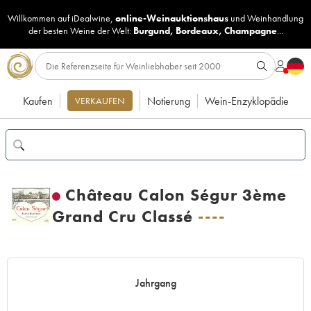
Willkommen auf iDealwine,
online-Weinauktionshaus
und
Weinhandlung
der besten Weine der Welt:
Burgund
,
Bordeaux
,
Champagne
...
Kaufen
Notierung
Wein-Enzyklopädie
VERKAUFEN
Château Calon Ségur 3ème
Grand Cru Classé
----
Jahrgang