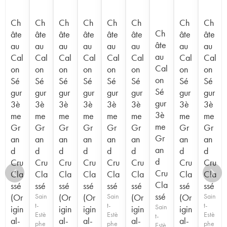
Ch
Ch
Ch
Ch
Ch
Ch
Ch
Ch
Ch
âte
âte
âte
âte
âte
âte
âte
âte
âte
au
au
au
au
au
au
au
au
au
Cal
Cal
Cal
Cal
Cal
Cal
Cal
Cal
Cal
on
on
on
on
on
on
on
on
on
Sé
Sé
Sé
Sé
Sé
Sé
Sé
Sé
Sé
gur
gur
gur
gur
gur
gur
gur
gur
gur
3è
3è
3è
3è
3è
3è
3è
3è
3è
me
me
me
me
me
me
me
me
me
Gr
Gr
Gr
Gr
Gr
Gr
Gr
Gr
Gr
an
an
an
an
an
an
an
an
an
d
d
d
d
d
d
d
d
d
Cru
Cru
Cru
Cru
Cru
Cru
Cru
Cru
Cru
Cla
Cla
Cla
Cla
Cla
Cla
Cla
Cla
Cla
ssé
ssé
ssé
ssé
ssé
ssé
ssé
ssé
ssé
(Or
Sain
(Or
(Or
Sain
(Or
(Or
Sain
t-
t-
t-
Sain
igin
igin
igin
igin
igin
Estè
Estè
Estè
t-
al-
al-
al-
al-
al-
phe
phe
phe
Estè