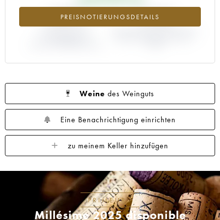
1960
1959
1958
1957
1956
+529%
-5.26%
PREISNOTIERUNGSDETAILS
1955
1954
1953
1952
1950
1949
ABWEICHUNG DER
1948
1947
ABWEICHUNG PRIMEUR-PREIS
1945
1944
NOTIERUNG
NACH JAHRGANG 1990 /
AKTUELL/PRIMEUR-PREIS
1989
1943
1942
1941
1940
1939
1938
1937
1934
1933
1931
1929
1928
1926
1924
1918
Weine
des Weinguts
1916
1904
1900
----
Eine Benachrichtigung einrichten
zu meinem Keller hinzufügen
PRIMEURS
Millésime 2025 disponible