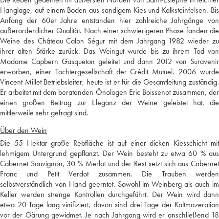
Hanglage, auf einem Boden aus sandigem Kies und Kalksteinfelsen. Bis
Anfang der 60er Jahre entstanden hier zahlreiche Jahrgänge von
außerordentlicher Qualität. Nach einer schwierigeren Phase fanden die
Weine des Château Calon Ségur mit dem Jahrgang 1982 wieder zu
ihrer alten Stärke zurück. Das Weingut wurde bis zu ihrem Tod von
Madame Capbern Gasqueton geleitet und dann 2012 von Suravenir
erworben, einer Tochtergesellschaft der Crédit Mutuel. 2006 wurde
Vincent Millet Betriebsleiter, heute ist er für die Gesamtleitung zuständig.
Er arbeitet mit dem beratenden Önologen Eric Boissenot zusammen, der
einen großen Beitrag zur Eleganz der Weine geleistet hat, die
mittlerweile sehr gefragt sind.
Über den Wein
Die 55 Hektar große Rebfläche ist auf einer dicken Kiesschicht mit
lehmigem Untergrund gepflanzt. Der Wein besteht zu etwa 60 % aus
Cabernet Sauvignon, 30 % Merlot und der Rest setzt sich aus Cabernet
Franc und Petit Verdot zusammen. Die Trauben werden
selbstverständlich von Hand geerntet. Sowohl im Weinberg als auch im
Keller werden strenge Kontrollen durchgeführt. Der Wein wird dann
etwa 20 Tage lang vinifiziert, davon sind drei Tage der Kaltmazeration
vor der Gärung gewidmet. Je nach Jahrgang wird er anschließend 18