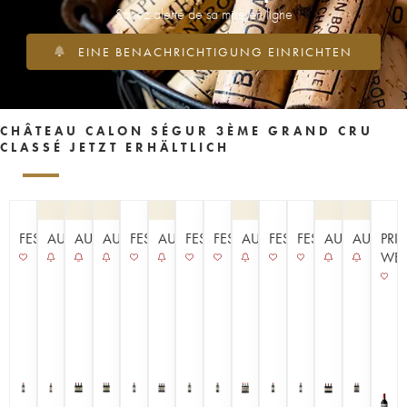
Soyez alerté de sa mise en ligne
EINE BENACHRICHTIGUNG EINRICHTEN
CHÂTEAU CALON SÉGUR 3ÈME GRAND CRU
CLASSÉ JETZT ERHÄLTLICH
FESTPREISE
AUKTION
AUKTION
AUKTION
FESTPREISE
AUKTION
FESTPREISE
FESTPREISE
AUKTION
FESTPREISE
FESTPREISE
AUKTION
AUKTIO
PRI
WEI