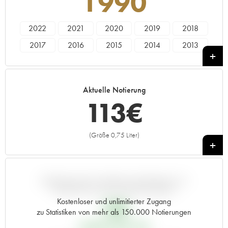
1990
2022
2021
2020
2019
2018
2017
2016
2015
2014
2013
2012
2011
2010
2009
2008
2007
2006
2005
2004
2003
Aktuelle Notierung
2002
2001
2000
1999
1998
113
€
1997
1996
1995
1994
1993
1992
1991
1990
1989
1988
(Größe 0,75 Liter)
+
1987
1986
1985
1984
1983
1982
1981
1980
1979
1978
1977
1976
1975
1974
1973
ABWEICHUNG DIESER NOTIERUNG IM
VERGLEICH ZUM PRIMEUR-PREIS
1972
1971
1970
1969
1967
Kostenloser und unlimitierter Zugang
18
€
zu Statistiken von mehr als 150.000 Notierungen
1966
1965
1964
1962
1961
PRIMEUR-PREIS 1990