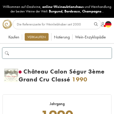
Willkommen auf iDealwine,
online-Weinauktionshaus
und
Weinhandlung
der besten Weine der Welt:
Burgund
,
Bordeaux
,
Champagne
...
Kaufen
Notierung
Wein-Enzyklopädie
VERKAUFEN
Château Calon Ségur 3ème
Grand Cru Classé
1990
Jahrgang