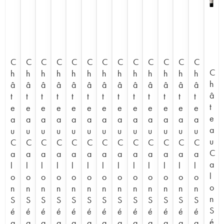
C
C
C
C
C
C
C
C
C
C
C
C
C
C
h
h
h
h
h
h
h
h
h
h
h
h
h
h
â
â
â
â
â
â
â
â
â
â
â
â
â
â
t
t
t
t
t
t
t
t
t
t
t
t
t
t
e
e
e
e
e
e
e
e
e
e
e
e
e
e
a
a
a
a
a
a
a
a
a
a
a
a
a
a
u
u
u
u
u
u
u
u
u
u
u
u
u
u
C
C
C
C
C
C
C
C
C
C
C
C
C
C
a
a
a
a
a
a
a
a
a
a
a
a
a
a
l
l
l
l
l
l
l
l
l
l
l
l
l
l
o
o
o
o
o
o
o
o
o
o
o
o
o
o
n
n
n
n
n
n
n
n
n
n
n
n
n
n
S
S
S
S
S
S
S
S
S
S
S
S
S
S
é
é
é
é
é
é
é
é
é
é
é
é
é
é
g
g
g
g
g
g
g
g
g
g
g
g
g