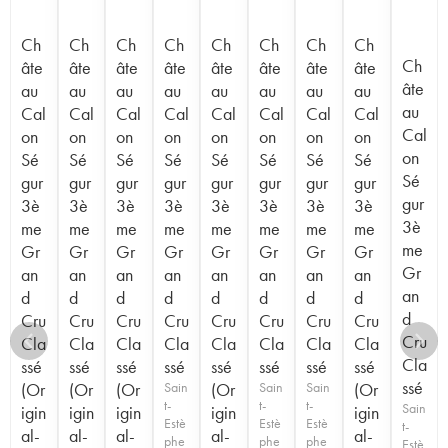
Ch
Ch
Ch
Ch
Ch
Ch
Ch
Ch
Ch
âte
âte
âte
âte
âte
âte
âte
âte
âte
au
au
au
au
au
au
au
au
au
Cal
Cal
Cal
Cal
Cal
Cal
Cal
Cal
Cal
on
on
on
on
on
on
on
on
on
Sé
Sé
Sé
Sé
Sé
Sé
Sé
Sé
Sé
gur
gur
gur
gur
gur
gur
gur
gur
gur
3è
3è
3è
3è
3è
3è
3è
3è
3è
me
me
me
me
me
me
me
me
me
Gr
Gr
Gr
Gr
Gr
Gr
Gr
Gr
Gr
an
an
an
an
an
an
an
an
an
d
d
d
d
d
d
d
d
d
Cru
Cru
Cru
Cru
Cru
Cru
Cru
Cru
Cru
Cla
Cla
Cla
Cla
Cla
Cla
Cla
Cla
Cla
ssé
ssé
ssé
ssé
ssé
ssé
ssé
ssé
ssé
(Or
(Or
(Or
Sain
(Or
Sain
Sain
(Or
t-
t-
t-
Sain
igin
igin
igin
igin
igin
Estè
Estè
Estè
t-
al-
al-
al-
al-
al-
phe
phe
phe
Estè