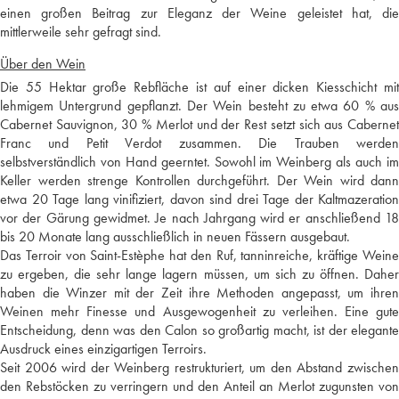
einen großen Beitrag zur Eleganz der Weine geleistet hat, die
mittlerweile sehr gefragt sind.
Über den Wein
Die 55 Hektar große Rebfläche ist auf einer dicken Kiesschicht mit
lehmigem Untergrund gepflanzt. Der Wein besteht zu etwa 60 % aus
Cabernet Sauvignon, 30 % Merlot und der Rest setzt sich aus Cabernet
Franc und Petit Verdot zusammen. Die Trauben werden
selbstverständlich von Hand geerntet. Sowohl im Weinberg als auch im
Keller werden strenge Kontrollen durchgeführt. Der Wein wird dann
etwa 20 Tage lang vinifiziert, davon sind drei Tage der Kaltmazeration
vor der Gärung gewidmet. Je nach Jahrgang wird er anschließend 18
bis 20 Monate lang ausschließlich in neuen Fässern ausgebaut.
Das Terroir von Saint-Estèphe hat den Ruf, tanninreiche, kräftige Weine
zu ergeben, die sehr lange lagern müssen, um sich zu öffnen. Daher
haben die Winzer mit der Zeit ihre Methoden angepasst, um ihren
Weinen mehr Finesse und Ausgewogenheit zu verleihen. Eine gute
Entscheidung, denn was den Calon so großartig macht, ist der elegante
Ausdruck eines einzigartigen Terroirs.
Seit 2006 wird der Weinberg restrukturiert, um den Abstand zwischen
den Rebstöcken zu verringern und den Anteil an Merlot zugunsten von