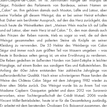
Saint-Estèphe-de-Calon. Im 18. Jahrhundert hängte der Marquis de
Ségur, Präsident des Parlaments von Bordeaux, seinen Namen an
„Calon“ an. Ihm gehören damals auch Mouton, Lafite und Latour, aber
seine Vorliebe gilt diesem Weingut, das er bei seiner Heirat erhalten
hat. Daher sein berühmter Ausspruch, auf den das Herz zurückgeht, das
noch heute die Weinetiketten ziert: „Meinen Wein mache ich auf Lafite
und auf Latour, aber mein Herz ist auf Calon.“ Er, den man damals auch
den Prinzen der Reben nannte, trieb es sogar so weit, die auf dem
Weingut gesammelten und polierten Steine als Knöpfe an seiner
Kleidung zu verwenden. Die 55 Hektar des Weinbergs von Calon
Ségur sind immer noch zum größten Teil von Mauern umgeben – was
heute in Bordeaux selten genug ist, um eine Erwähnung zu verdienen.
Die Reben gedeihen im äußersten Norden von Saint-Estèphe in leichter
Hanglage, auf einem Boden aus sandigem Kies und Kalksteinfelsen. Bis
Anfang der 60er Jahre entstanden hier zahlreiche Jahrgänge von
außerordentlicher Qualität. Nach einer schwierigeren Phase fanden die
Weine des Château Calon Ségur mit dem Jahrgang 1982 wieder zu
ihrer alten Stärke zurück. Das Weingut wurde bis zu ihrem Tod von
Madame Capbern Gasqueton geleitet und dann 2012 von Suravenir
erworben, einer Tochtergesellschaft der Crédit Mutuel. 2006 wurde
Vincent Millet Betriebsleiter, heute ist er für die Gesamtleitung zuständig.
Er arbeitet mit dem beratenden Önologen Eric Boissenot zusammen, der