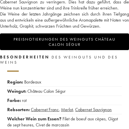
Cabernet Sauvignon zu verringern. Dies hat dazu geführt, dass die
Weine nun konzentrierter sind und ihre Trinkreife früher erreichen.
Die Weine der letzten Jahrgänge zeichnen sich durch ihren Tiefgang
aus und entwickeln eine außergewöhnliche Aromapalette mit Noten von
Unterholz, Graphit, schwarzen Früchten und Gewürzen.
PREISNOTIERUNGEN DES WEINGUTS CHÂTEAU
CALON SÉGUR
BESONDERHEITEN
DES WEINGUTS UND DES
WEINS
Region:
Bordeaux
Weingut:
Château Calon Ségur
Farbe:
rot
Rebsorten:
Cabernet Franc
,
Merlot
,
Cabernet Sauvignon
Welcher Wein zum Essen?
Filet de boeuf aux cèpes
,
Gigot
de sept heures
,
Civet de marcassin