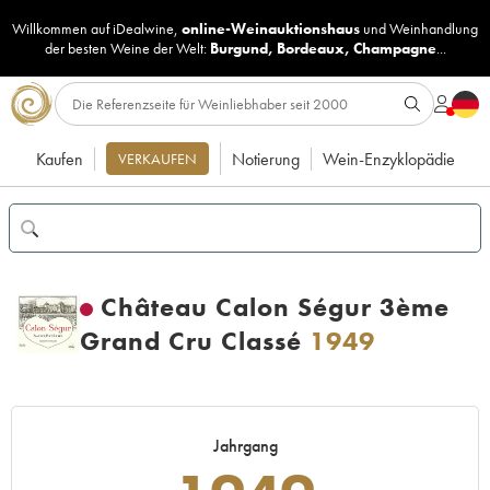
Willkommen auf iDealwine,
online-Weinauktionshaus
und
Weinhandlung
der besten Weine der Welt:
Burgund
,
Bordeaux
,
Champagne
...
Kaufen
Notierung
Wein-Enzyklopädie
VERKAUFEN
Château Calon Ségur 3ème
Grand Cru Classé
1949
Jahrgang