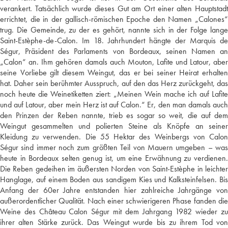
verankert. Tatsächlich wurde dieses Gut am Ort einer alten Hauptstadt
errichtet, die in der gallisch-römischen Epoche den Namen „Calones“
trug. Die Gemeinde, zu der es gehört, nannte sich in der Folge lange
Saint-Estèphe-de-Calon. Im 18. Jahrhundert hängte der Marquis de
Ségur, Präsident des Parlaments von Bordeaux, seinen Namen an
„Calon“ an. Ihm gehören damals auch Mouton, Lafite und Latour, aber
seine Vorliebe gilt diesem Weingut, das er bei seiner Heirat erhalten
hat. Daher sein berühmter Ausspruch, auf den das Herz zurückgeht, das
noch heute die Weinetiketten ziert: „Meinen Wein mache ich auf Lafite
und auf Latour, aber mein Herz ist auf Calon.“ Er, den man damals auch
den Prinzen der Reben nannte, trieb es sogar so weit, die auf dem
Weingut gesammelten und polierten Steine als Knöpfe an seiner
Kleidung zu verwenden. Die 55 Hektar des Weinbergs von Calon
Ségur sind immer noch zum größten Teil von Mauern umgeben – was
heute in Bordeaux selten genug ist, um eine Erwähnung zu verdienen.
Die Reben gedeihen im äußersten Norden von Saint-Estèphe in leichter
Hanglage, auf einem Boden aus sandigem Kies und Kalksteinfelsen. Bis
Anfang der 60er Jahre entstanden hier zahlreiche Jahrgänge von
außerordentlicher Qualität. Nach einer schwierigeren Phase fanden die
Weine des Château Calon Ségur mit dem Jahrgang 1982 wieder zu
ihrer alten Stärke zurück. Das Weingut wurde bis zu ihrem Tod von