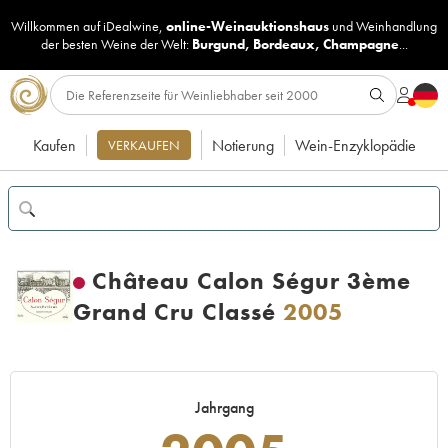
Willkommen auf iDealwine,
online-Weinauktionshaus
und
Weinhandlung
der besten Weine der Welt:
Burgund
,
Bordeaux
,
Champagne
...
Kaufen
Notierung
Wein-Enzyklopädie
VERKAUFEN
Château Calon Ségur 3ème
Grand Cru Classé
2005
Jahrgang