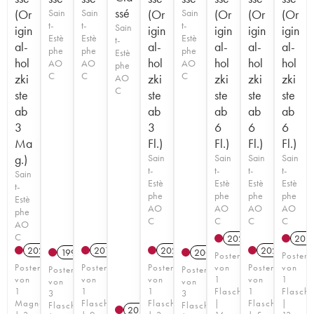
ssé
(Or
Sain
Sain
(Or
Sain
(Or
(Or
(Or
t-
t-
t-
Sain
igin
igin
igin
igin
igin
Estè
Estè
Estè
t-
al-
al-
al-
al-
al-
phe
phe
phe
Estè
hol
hol
hol
hol
hol
AO
AO
AO
phe
C
C
C
zki
zki
zki
zki
zki
AO
C
ste
ste
ste
ste
ste
ab
ab
ab
ab
ab
3
3
6
6
6
Ma
Fl.)
Fl.)
Fl.)
Fl.)
g.)
Sain
Sain
Sain
Sain
t-
t-
t-
t-
Sain
Estè
Estè
Estè
Estè
t-
phe
phe
phe
phe
Estè
AO
AO
AO
AO
phe
C
C
C
C
AO
C
2020
T
202
2023
T
2019
2023
T
2023
T
1997
2008
Posten
Posten
Posten
Posten
Posten
von
Posten
von
Posten
Posten
von
von
von
1
von
1
von
von
1
1
1
Flasche
1
Flasche
3
3
Magnum
Flasche
Flasche
|
Flasche
|
Flaschen
Flaschen
2025
T