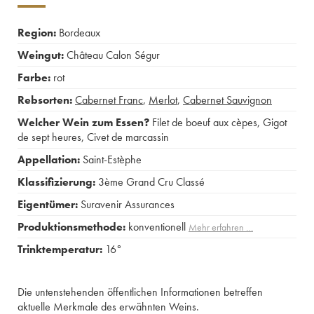
Region:
Bordeaux
Weingut:
Château Calon Ségur
Farbe:
rot
Rebsorten:
Cabernet Franc
,
Merlot
,
Cabernet Sauvignon
Welcher Wein zum Essen?
Filet de boeuf aux cèpes
,
Gigot
de sept heures
,
Civet de marcassin
Appellation:
Saint-Estèphe
Klassifizierung:
3ème Grand Cru Classé
Eigentümer:
Suravenir Assurances
Produktionsmethode:
konventionell
Mehr erfahren …
Trinktemperatur:
16°
Die untenstehenden öffentlichen Informationen betreffen
aktuelle Merkmale des erwähnten Weins.