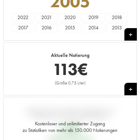
2005
2022
2021
2020
2019
2018
2017
2016
2015
2014
2013
2012
2011
2010
2009
2008
2007
2006
2005
2004
2003
Aktuelle Notierung
2002
2001
2000
1999
1998
113
€
1997
1996
1995
1994
1993
1992
1991
1990
1989
1988
(Größe 0,75 Liter)
+
1987
1986
1985
1984
1983
1982
1981
1980
1979
1978
1977
1976
1975
1974
1973
ABWEICHUNG DIESER NOTIERUNG IM
VERGLEICH ZUM PRIMEUR-PREIS
1972
1971
1970
1969
1967
Kostenloser und unlimitierter Zugang
64
€
zu Statistiken von mehr als 150.000 Notierungen
1966
1965
1964
1962
1961
PRIMEUR-PREIS 2005