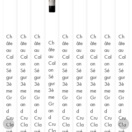
Ch
Ch
Ch
Ch
Ch
Ch
Ch
Ch
Ch
âte
âte
âte
âte
âte
âte
âte
âte
âte
au
au
au
au
au
au
au
au
au
Cal
Cal
Cal
Cal
Cal
Cal
Cal
Cal
Cal
on
on
on
on
on
on
on
on
on
Sé
Sé
Sé
Sé
Sé
Sé
Sé
Sé
Sé
gur
gur
gur
gur
gur
gur
gur
gur
gur
3è
3è
3è
3è
3è
3è
3è
3è
3è
me
me
me
me
me
me
me
me
me
Gr
Gr
Gr
Gr
Gr
Gr
Gr
Gr
Gr
an
an
an
an
an
an
an
an
an
d
d
d
d
d
d
d
d
d
Cru
Cru
Cru
Cru
Cru
Cru
Cru
Cru
Cru
Cla
Cla
Cla
Cla
Cla
Cla
Cla
Cla
Cla
ssé
ssé
ssé
ssé
ssé
ssé
ssé
ssé