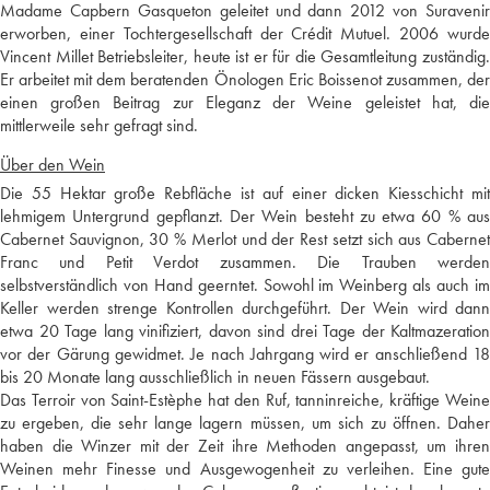
Madame Capbern Gasqueton geleitet und dann 2012 von Suravenir
erworben, einer Tochtergesellschaft der Crédit Mutuel. 2006 wurde
Vincent Millet Betriebsleiter, heute ist er für die Gesamtleitung zuständig.
Er arbeitet mit dem beratenden Önologen Eric Boissenot zusammen, der
einen großen Beitrag zur Eleganz der Weine geleistet hat, die
mittlerweile sehr gefragt sind.
Über den Wein
Die 55 Hektar große Rebfläche ist auf einer dicken Kiesschicht mit
lehmigem Untergrund gepflanzt. Der Wein besteht zu etwa 60 % aus
Cabernet Sauvignon, 30 % Merlot und der Rest setzt sich aus Cabernet
Franc und Petit Verdot zusammen. Die Trauben werden
selbstverständlich von Hand geerntet. Sowohl im Weinberg als auch im
Keller werden strenge Kontrollen durchgeführt. Der Wein wird dann
etwa 20 Tage lang vinifiziert, davon sind drei Tage der Kaltmazeration
vor der Gärung gewidmet. Je nach Jahrgang wird er anschließend 18
bis 20 Monate lang ausschließlich in neuen Fässern ausgebaut.
Das Terroir von Saint-Estèphe hat den Ruf, tanninreiche, kräftige Weine
zu ergeben, die sehr lange lagern müssen, um sich zu öffnen. Daher
haben die Winzer mit der Zeit ihre Methoden angepasst, um ihren
Weinen mehr Finesse und Ausgewogenheit zu verleihen. Eine gute