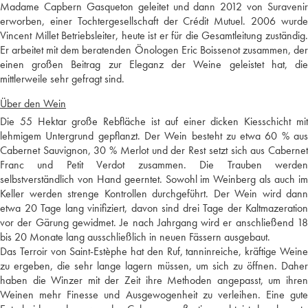
Madame Capbern Gasqueton geleitet und dann 2012 von Suravenir
erworben, einer Tochtergesellschaft der Crédit Mutuel. 2006 wurde
Vincent Millet Betriebsleiter, heute ist er für die Gesamtleitung zuständig.
Er arbeitet mit dem beratenden Önologen Eric Boissenot zusammen, der
einen großen Beitrag zur Eleganz der Weine geleistet hat, die
mittlerweile sehr gefragt sind.
Über den Wein
Die 55 Hektar große Rebfläche ist auf einer dicken Kiesschicht mit
lehmigem Untergrund gepflanzt. Der Wein besteht zu etwa 60 % aus
Cabernet Sauvignon, 30 % Merlot und der Rest setzt sich aus Cabernet
Franc und Petit Verdot zusammen. Die Trauben werden
selbstverständlich von Hand geerntet. Sowohl im Weinberg als auch im
Keller werden strenge Kontrollen durchgeführt. Der Wein wird dann
etwa 20 Tage lang vinifiziert, davon sind drei Tage der Kaltmazeration
vor der Gärung gewidmet. Je nach Jahrgang wird er anschließend 18
bis 20 Monate lang ausschließlich in neuen Fässern ausgebaut.
Das Terroir von Saint-Estèphe hat den Ruf, tanninreiche, kräftige Weine
zu ergeben, die sehr lange lagern müssen, um sich zu öffnen. Daher
haben die Winzer mit der Zeit ihre Methoden angepasst, um ihren
Weinen mehr Finesse und Ausgewogenheit zu verleihen. Eine gute