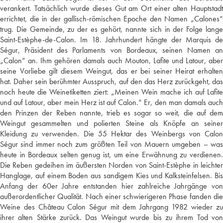
verankert. Tatsächlich wurde dieses Gut am Ort einer alten Hauptstadt
errichtet, die in der gallisch-römischen Epoche den Namen „Calones“
trug. Die Gemeinde, zu der es gehört, nannte sich in der Folge lange
Saint-Estèphe-de-Calon. Im 18. Jahrhundert hängte der Marquis de
Ségur, Präsident des Parlaments von Bordeaux, seinen Namen an
„Calon“ an. Ihm gehören damals auch Mouton, Lafite und Latour, aber
seine Vorliebe gilt diesem Weingut, das er bei seiner Heirat erhalten
hat. Daher sein berühmter Ausspruch, auf den das Herz zurückgeht, das
noch heute die Weinetiketten ziert: „Meinen Wein mache ich auf Lafite
und auf Latour, aber mein Herz ist auf Calon.“ Er, den man damals auch
den Prinzen der Reben nannte, trieb es sogar so weit, die auf dem
Weingut gesammelten und polierten Steine als Knöpfe an seiner
Kleidung zu verwenden. Die 55 Hektar des Weinbergs von Calon
Ségur sind immer noch zum größten Teil von Mauern umgeben – was
heute in Bordeaux selten genug ist, um eine Erwähnung zu verdienen.
Die Reben gedeihen im äußersten Norden von Saint-Estèphe in leichter
Hanglage, auf einem Boden aus sandigem Kies und Kalksteinfelsen. Bis
Anfang der 60er Jahre entstanden hier zahlreiche Jahrgänge von
außerordentlicher Qualität. Nach einer schwierigeren Phase fanden die
Weine des Château Calon Ségur mit dem Jahrgang 1982 wieder zu
ihrer alten Stärke zurück. Das Weingut wurde bis zu ihrem Tod von