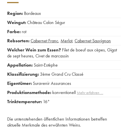
Region:
Bordeaux
Weingut:
Château Calon Ségur
Farbe:
rot
Rebsorten:
Cabernet Franc
,
Merlot
,
Cabernet Sauvignon
Welcher Wein zum Essen?
Filet de boeuf aux cèpes
,
Gigot
de sept heures
,
Civet de marcassin
Appellation:
Saint-Estèphe
Klassifizierung:
3ème Grand Cru Classé
Eigentümer:
Suravenir Assurances
Produktionsmethode:
konventionell
Mehr erfahren …
Trinktemperatur:
16°
Die untenstehenden öffentlichen Informationen betreffen
aktuelle Merkmale des erwähnten Weins.