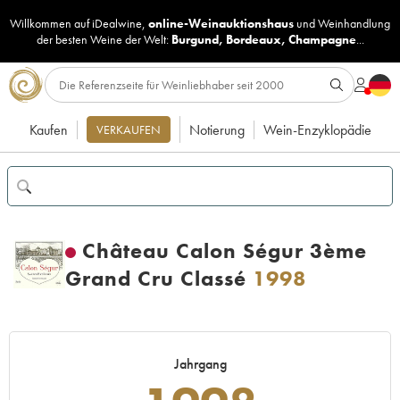
Willkommen auf iDealwine,
online-Weinauktionshaus
und
Weinhandlung
der besten Weine der Welt:
Burgund
,
Bordeaux
,
Champagne
...
Kaufen
Notierung
Wein-Enzyklopädie
VERKAUFEN
Château Calon Ségur 3ème
Grand Cru Classé
1998
Jahrgang