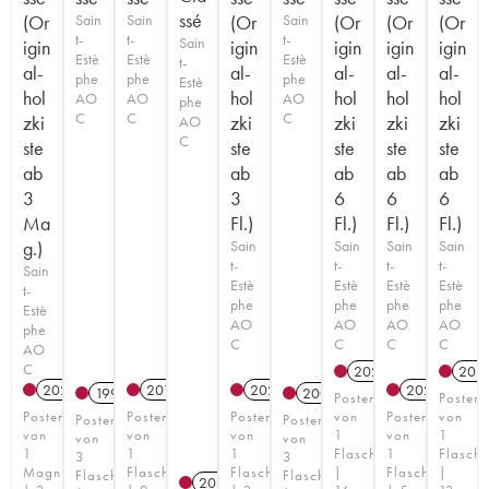
ssé
(Or
Sain
Sain
(Or
Sain
(Or
(Or
(Or
t-
t-
t-
Sain
igin
igin
igin
igin
igin
Estè
Estè
Estè
t-
al-
al-
al-
al-
al-
phe
phe
phe
Estè
hol
hol
hol
hol
hol
AO
AO
AO
phe
C
C
C
zki
zki
zki
zki
zki
AO
C
ste
ste
ste
ste
ste
ab
ab
ab
ab
ab
3
3
6
6
6
Ma
Fl.)
Fl.)
Fl.)
Fl.)
g.)
Sain
Sain
Sain
Sain
t-
t-
t-
t-
Sain
Estè
Estè
Estè
Estè
t-
phe
phe
phe
phe
Estè
AO
AO
AO
AO
phe
C
C
C
C
AO
C
2020
T
202
2023
T
2019
2023
T
2023
T
1997
2008
Posten
Posten
Posten
Posten
Posten
von
Posten
von
Posten
Posten
von
von
von
1
von
1
von
von
1
1
1
Flasche
1
Flasche
3
3
Magnum
Flasche
Flasche
|
Flasche
|
Flaschen
Flaschen
2025
T