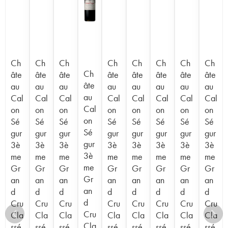
Ch
Ch
Ch
Ch
Ch
Ch
Ch
Ch
Ch
âte
âte
âte
âte
âte
âte
âte
âte
âte
au
au
au
au
au
au
au
au
au
Cal
Cal
Cal
Cal
Cal
Cal
Cal
Cal
Cal
on
on
on
on
on
on
on
on
on
Sé
Sé
Sé
Sé
Sé
Sé
Sé
Sé
Sé
gur
gur
gur
gur
gur
gur
gur
gur
gur
3è
3è
3è
3è
3è
3è
3è
3è
3è
me
me
me
me
me
me
me
me
me
Gr
Gr
Gr
Gr
Gr
Gr
Gr
Gr
Gr
an
an
an
an
an
an
an
an
an
d
d
d
d
d
d
d
d
d
Cru
Cru
Cru
Cru
Cru
Cru
Cru
Cru
Cru
Cla
Cla
Cla
Cla
Cla
Cla
Cla
Cla
Cla
ssé
ssé
ssé
ssé
ssé
ssé
ssé
ssé