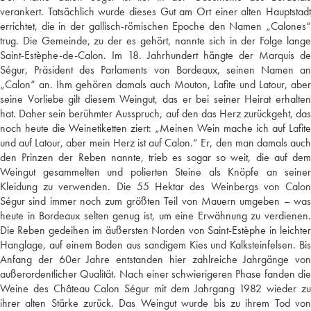
verankert. Tatsächlich wurde dieses Gut am Ort einer alten Hauptstadt
errichtet, die in der gallisch-römischen Epoche den Namen „Calones“
trug. Die Gemeinde, zu der es gehört, nannte sich in der Folge lange
Saint-Estèphe-de-Calon. Im 18. Jahrhundert hängte der Marquis de
Ségur, Präsident des Parlaments von Bordeaux, seinen Namen an
„Calon“ an. Ihm gehören damals auch Mouton, Lafite und Latour, aber
seine Vorliebe gilt diesem Weingut, das er bei seiner Heirat erhalten
hat. Daher sein berühmter Ausspruch, auf den das Herz zurückgeht, das
noch heute die Weinetiketten ziert: „Meinen Wein mache ich auf Lafite
und auf Latour, aber mein Herz ist auf Calon.“ Er, den man damals auch
den Prinzen der Reben nannte, trieb es sogar so weit, die auf dem
Weingut gesammelten und polierten Steine als Knöpfe an seiner
Kleidung zu verwenden. Die 55 Hektar des Weinbergs von Calon
Ségur sind immer noch zum größten Teil von Mauern umgeben – was
heute in Bordeaux selten genug ist, um eine Erwähnung zu verdienen.
Die Reben gedeihen im äußersten Norden von Saint-Estèphe in leichter
Hanglage, auf einem Boden aus sandigem Kies und Kalksteinfelsen. Bis
Anfang der 60er Jahre entstanden hier zahlreiche Jahrgänge von
außerordentlicher Qualität. Nach einer schwierigeren Phase fanden die
Weine des Château Calon Ségur mit dem Jahrgang 1982 wieder zu
ihrer alten Stärke zurück. Das Weingut wurde bis zu ihrem Tod von