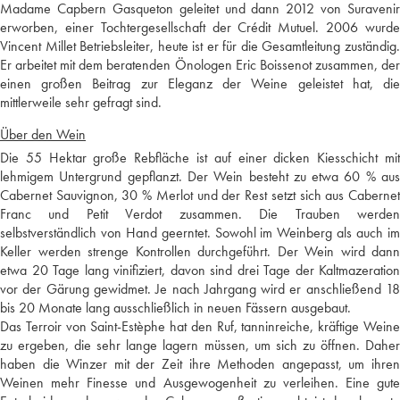
Madame Capbern Gasqueton geleitet und dann 2012 von Suravenir
erworben, einer Tochtergesellschaft der Crédit Mutuel. 2006 wurde
Vincent Millet Betriebsleiter, heute ist er für die Gesamtleitung zuständig.
Er arbeitet mit dem beratenden Önologen Eric Boissenot zusammen, der
einen großen Beitrag zur Eleganz der Weine geleistet hat, die
mittlerweile sehr gefragt sind.
Über den Wein
Die 55 Hektar große Rebfläche ist auf einer dicken Kiesschicht mit
lehmigem Untergrund gepflanzt. Der Wein besteht zu etwa 60 % aus
Cabernet Sauvignon, 30 % Merlot und der Rest setzt sich aus Cabernet
Franc und Petit Verdot zusammen. Die Trauben werden
selbstverständlich von Hand geerntet. Sowohl im Weinberg als auch im
Keller werden strenge Kontrollen durchgeführt. Der Wein wird dann
etwa 20 Tage lang vinifiziert, davon sind drei Tage der Kaltmazeration
vor der Gärung gewidmet. Je nach Jahrgang wird er anschließend 18
bis 20 Monate lang ausschließlich in neuen Fässern ausgebaut.
Das Terroir von Saint-Estèphe hat den Ruf, tanninreiche, kräftige Weine
zu ergeben, die sehr lange lagern müssen, um sich zu öffnen. Daher
haben die Winzer mit der Zeit ihre Methoden angepasst, um ihren
Weinen mehr Finesse und Ausgewogenheit zu verleihen. Eine gute