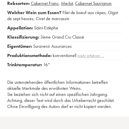
Rebsorten:
Cabernet Franc
,
Merlot
,
Cabernet Sauvignon
Welcher Wein zum Essen?
Filet de boeuf aux cèpes
,
Gigot
de sept heures
,
Civet de marcassin
Appellation:
Saint-Estèphe
Klassifizierung:
3ème Grand Cru Classé
Eigentümer:
Suravenir Assurances
Produktionsmethode:
konventionell
Mehr erfahren …
Trinktemperatur:
16°
Die untenstehenden öffentlichen Informationen betreffen
aktuelle Merkmale des erwähnten Weins.
Sie beziehen sich nicht auf einen spezifischen Jahrgang.
Achtung, dieser Text wird durch das Urheberrecht geschützt.
Ohne Einwilligung des Autors darf er nicht kopiert werden.