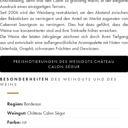
Entscheidung, denn was den Calon so großartig macht, ist der elegante
Ausdruck eines einzigartigen Terroirs.
Seit 2006 wird der Weinberg restrukturiert, um den Abstand zwischen
den Rebstöcken zu verringern und den Anteil an Merlot zugunsten von
Cabernet Sauvignon zu verringern. Dies hat dazu geführt, dass die
Weine nun konzentrierter sind und ihre Trinkreife früher erreichen.
Die Weine der letzten Jahrgänge zeichnen sich durch ihren Tiefgang
aus und entwickeln eine außergewöhnliche Aromapalette mit Noten von
Unterholz, Graphit, schwarzen Früchten und Gewürzen.
PREISNOTIERUNGEN DES WEINGUTS CHÂTEAU
CALON SÉGUR
BESONDERHEITEN
DES WEINGUTS UND DES
WEINS
Region:
Bordeaux
Weingut:
Château Calon Ségur
Farbe:
rot