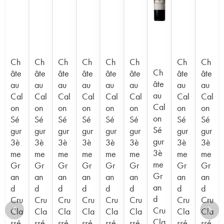
Ch
Ch
Ch
Ch
Ch
Ch
Ch
Ch
Ch
âte
âte
âte
âte
âte
âte
âte
âte
âte
au
au
au
au
au
au
au
au
au
Cal
Cal
Cal
Cal
Cal
Cal
Cal
Cal
Cal
on
on
on
on
on
on
on
on
on
Sé
Sé
Sé
Sé
Sé
Sé
Sé
Sé
Sé
gur
gur
gur
gur
gur
gur
gur
gur
gur
3è
3è
3è
3è
3è
3è
3è
3è
3è
me
me
me
me
me
me
me
me
me
Gr
Gr
Gr
Gr
Gr
Gr
Gr
Gr
Gr
an
an
an
an
an
an
an
an
an
d
d
d
d
d
d
d
d
d
Cru
Cru
Cru
Cru
Cru
Cru
Cru
Cru
Cru
Cla
Cla
Cla
Cla
Cla
Cla
Cla
Cla
Cla
ssé
ssé
ssé
ssé
ssé
ssé
ssé
ssé