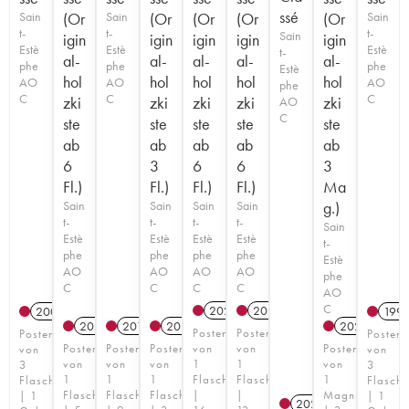
ssé
Sain
(Or
Sain
(Or
(Or
(Or
(Or
Sain
t-
t-
t-
Sain
igin
igin
igin
igin
igin
Estè
Estè
Estè
t-
al-
al-
al-
al-
al-
phe
phe
phe
Estè
hol
hol
hol
hol
hol
AO
AO
AO
phe
C
C
C
zki
zki
zki
zki
zki
AO
C
ste
ste
ste
ste
ste
ab
ab
ab
ab
ab
6
3
6
6
3
Fl.)
Fl.)
Fl.)
Fl.)
Ma
Sain
Sain
Sain
Sain
g.)
t-
t-
t-
t-
Sain
Estè
Estè
Estè
Estè
t-
phe
phe
phe
phe
Estè
AO
AO
AO
AO
phe
C
C
C
C
AO
C
2020
T
2021
T
2008
199
2023
T
2019
2023
T
2023
T
Posten
Posten
Posten
Posten
Posten
Posten
Posten
von
von
Posten
von
von
von
von
von
1
1
von
3
3
1
1
1
Flasche
Flasche
1
Flaschen
Flasche
Flasche
Flasche
Flasche
|
|
Magnum
| 1
| 1
2025
T