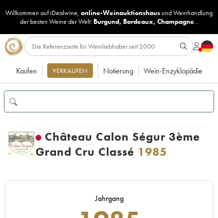
Willkommen auf iDealwine,
online-Weinauktionshaus
und
Weinhandlung
der besten Weine der Welt:
Burgund
,
Bordeaux
,
Champagne
...
Kaufen
Notierung
Wein-Enzyklopädie
VERKAUFEN
Château Calon Ségur 3ème
Grand Cru Classé
1985
Jahrgang