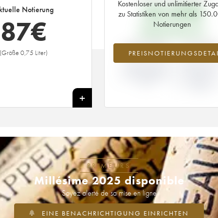
Kostenloser und unlimitierter Zug
58,80
€
ktuelle Notierung
zu Statistiken von mehr als 150.
87
€
Notierungen
PRIMEUR-PREIS 2014
+47.62%
+12.9
(Größe 0,75 Liter)
PREISNOTIERUNGSDETAI
ABWEICHUNG DER
ABWEICHUN
NOTIERUNG
PRIMEUR-PRE
AKTUELL/PRIMEUR-
NACH
PREIS
JAHRGANG 20
/ 2013
+
PRIMEURS
Millésime 2025 disponible
Soyez alerté de sa mise en ligne
EINE BENACHRICHTIGUNG EINRICHTEN