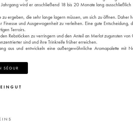
 Jahrgang wird er anschließend 18 bis 20 Monate lang ausschließlich
ine zu ergeben, die sehr lange lagern müssen, um sich zu öffnen. Daher 
r Finesse und Ausgewogenheit zu verleihen. Eine gute Entscheidung, 
igen Terroirs.
 den Rebstöcken zu verringern und den Anteil an Merlot zugunsten von
zentrierter sind und ihre Trinkreife früher erreichen.
gang aus und entwickeln eine außergewöhnliche Aromapalette mit N
N SÉGUR
EINGUT
EINS