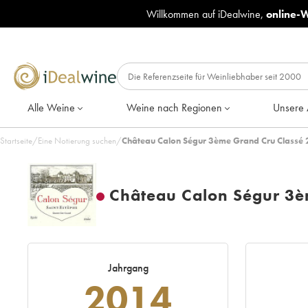
Willkommen auf iDealwine,
online-
Alle Weine
Weine nach Regionen
Unsere 
Startseite
/
Eine Notierung suchen
/
Château Calon Ségur 3ème Grand Cru Classé 
Château Calon Ségur 3è
Jahrgang
2014