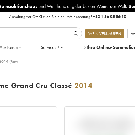
Weinauktionshaus
und
Weinhandlung der besten Weine der Welt:
Bu
Abholung vor Ort
Klicken Sie hier
|
Weinberatung?
+33 1 56 05 86 10
W
WEIN VERKAUFEN
Auktionen
Services +
✨
Ihre Online-Sommeliè
2014 (Rot)
me Grand Cru Classé
2014
ABWEICHUNG DIESER
NOTIERUNG IM VERGLEIC
ZUM PRIMEUR-PREIS