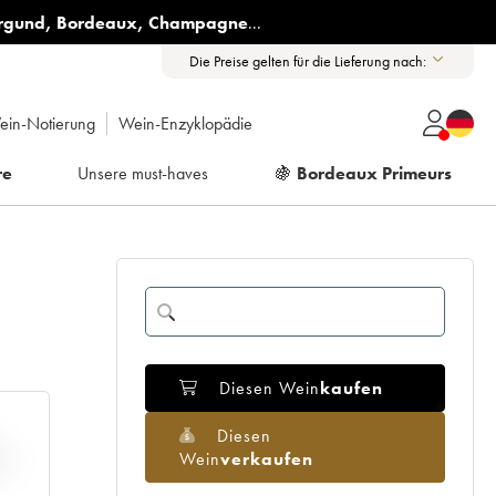
rgund
,
Bordeaux
,
Champagne
...
Die Preise gelten für die Lieferung nach:
ein-Notierung
Wein-Enzyklopädie
re
Unsere must-haves
🍇
Bordeaux Primeurs
Diesen Wein
kaufen
Diesen
Wein
verkaufen
H