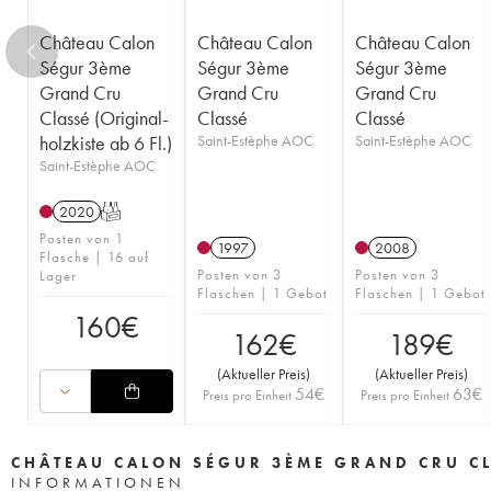
Château Calon
Château Calon
Château Calon
Ségur 3ème
Ségur 3ème
Ségur 3ème
Grand Cru
Grand Cru
Grand Cru
Classé (Original-
Classé
Classé
holzkiste ab 6 Fl.)
Saint-Estèphe AOC
Saint-Estèphe AOC
Saint-Estèphe AOC
2020
T
Posten von 1
1997
2008
Flasche | 16 auf
Posten von 3
Posten von 3
Lager
Flaschen | 1 Gebot
Flaschen | 1 Gebot
160
€
162
€
189
€
(
Aktueller Preis
)
(
Aktueller Preis
)
54
€
63
€
Preis pro Einheit
Preis pro Einheit
CHÂTEAU CALON SÉGUR 3ÈME GRAND CRU C
INFORMATIONEN