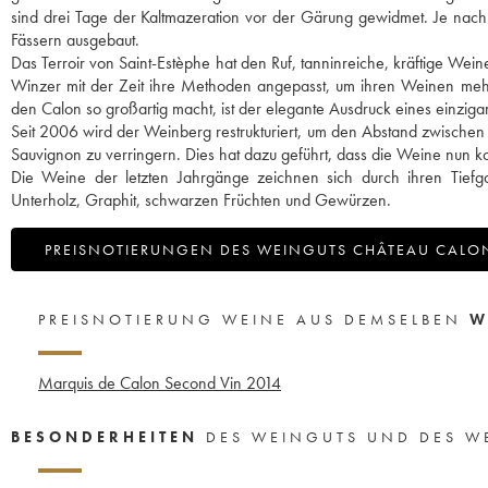
sind drei Tage der Kaltmazeration vor der Gärung gewidmet. Je nach
Fässern ausgebaut.
Das Terroir von Saint-Estèphe hat den Ruf, tanninreiche, kräftige We
Winzer mit der Zeit ihre Methoden angepasst, um ihren Weinen meh
den Calon so großartig macht, ist der elegante Ausdruck eines einzigart
Seit 2006 wird der Weinberg restrukturiert, um den Abstand zwischen
Sauvignon zu verringern. Dies hat dazu geführt, dass die Weine nun kon
Die Weine der letzten Jahrgänge zeichnen sich durch ihren Tief
Unterholz, Graphit, schwarzen Früchten und Gewürzen.
PREISNOTIERUNGEN DES WEINGUTS CHÂTEAU CALO
PREISNOTIERUNG WEINE AUS DEMSELBEN
W
Marquis de Calon Second Vin
2014
BESONDERHEITEN
DES WEINGUTS UND DES W