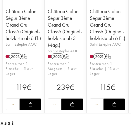
Château Calon
Château Calon
Château Calon
Ségur 3ème
Ségur 3ème
Ségur 3ème
Grand Cru
Grand Cru
Grand Cru
Classé (Original-
Classé (Original-
Classé (Original-
holzkiste ab 6 Fl.)
holzkiste ab 3
holzkiste ab 6 Fl.)
Saint-Estèphe AOC
Mag.)
Saint-Estèphe AOC
Saint-Estèphe AOC
2023
T
2023
T
2021
T
Posten von 1
Posten von 1
Posten von 1
Flasche | 5 auf
Magnum | 3 auf
Flasche | 13 auf
Lager
Lager
Lager
119
€
239
€
115
€
LASSÉ