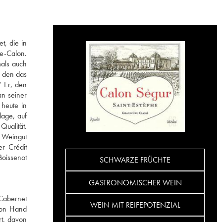
t, die in
de-Calon.
als auch
f den das
“ Er, den
an seiner
heute in
lage, auf
Qualität.
s Weingut
r Crédit
Boissenot
SCHWARZE FRÜCHTE
GASTRONOMISCHER WEIN
 Cabernet
WEIN MIT REIFEPOTENZIAL
von Hand
rt, davon