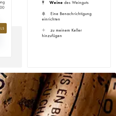
ang
Weine
des Weinguts
000
Eine Benachrichtigung
einrichten
%
LS
zu meinem Keller
G
hinzufügen
IS
14