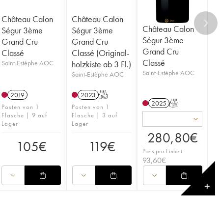
Château Calon
Château Calon
Château Calon
Ségur 3ème
Ségur 3ème
Ségur 3ème
Grand Cru
Grand Cru
Grand Cru
Classé
Classé (Original-
Classé
Saint-Estèphe AOC
holzkiste ab 3 Fl.)
Saint-Estèphe AOC
Saint-Estèphe AOC
2019
2023
T
2025
T
Posten von 1
Posten von 1
Flasche | 9 auf
Flasche | 3 auf
Lager
Lager
280,80
€
105
€
119
€
Preis pro Einheit
93,60
€
✕