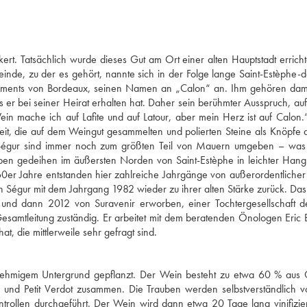
rt. Tatsächlich wurde dieses Gut am Ort einer alten Hauptstadt errichte
de, zu der es gehört, nannte sich in der Folge lange Saint-Estèphe-
rlaments von Bordeaux, seinen Namen an „Calon“ an. Ihm gehören dam
as er bei seiner Heirat erhalten hat. Daher sein berühmter Ausspruch, au
in mache ich auf Lafite und auf Latour, aber mein Herz ist auf Calon.
it, die auf dem Weingut gesammelten und polierten Steine als Knöpfe 
Ségur sind immer noch zum größten Teil von Mauern umgeben – was 
ben gedeihen im äußersten Norden von Saint-Estèphe in leichter Hang
0er Jahre entstanden hier zahlreiche Jahrgänge von außerordentlicher 
Ségur mit dem Jahrgang 1982 wieder zu ihrer alten Stärke zurück. Da
nd dann 2012 von Suravenir erworben, einer Tochtergesellschaft de
e Gesamtleitung zuständig. Er arbeitet mit dem beratenden Önologen Eric 
, die mittlerweile sehr gefragt sind.
t lehmigem Untergrund gepflanzt. Der Wein besteht zu etwa 60 % aus
c und Petit Verdot zusammen. Die Trauben werden selbstverständlich 
trollen durchgeführt. Der Wein wird dann etwa 20 Tage lang vinifizie