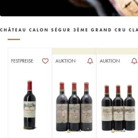
1955
1954
1953
1952
1950
1949
1948
1947
1945
1944
1943
1942
1941
1940
1939
CHÂTEAU CALON SÉGUR 3ÈME GRAND CRU CLA
1938
1937
1934
1933
1931
1929
1928
1926
1924
1918
1916
1904
1900
----
FESTPREISE
AUKTION
AUKTION