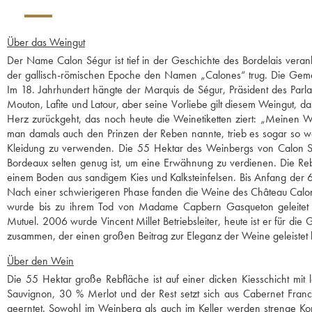
Über das Weingut
Der Name Calon Ségur ist tief in der Geschichte des Bordelais veranke
der gallisch-römischen Epoche den Namen „Calones“ trug. Die Gemein
Im 18. Jahrhundert hängte der Marquis de Ségur, Präsident des Pa
Mouton, Lafite und Latour, aber seine Vorliebe gilt diesem Weingut, d
Herz zurückgeht, das noch heute die Weinetiketten ziert: „Meinen We
man damals auch den Prinzen der Reben nannte, trieb es sogar so we
Kleidung zu verwenden. Die 55 Hektar des Weinbergs von Calon 
Bordeaux selten genug ist, um eine Erwähnung zu verdienen. Die Re
einem Boden aus sandigem Kies und Kalksteinfelsen. Bis Anfang der 6
Nach einer schwierigeren Phase fanden die Weine des Château Calon 
wurde bis zu ihrem Tod von Madame Capbern Gasqueton geleitet u
Mutuel. 2006 wurde Vincent Millet Betriebsleiter, heute ist er für di
zusammen, der einen großen Beitrag zur Eleganz der Weine geleistet hat
Über den Wein
Die 55 Hektar große Rebfläche ist auf einer dicken Kiesschicht mi
Sauvignon, 30 % Merlot und der Rest setzt sich aus Cabernet Fran
geerntet. Sowohl im Weinberg als auch im Keller werden strenge Kon