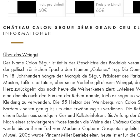
Preis pro Einheit
Preis pro Einheit
60
€
60
€
CHÂTEAU CALON SÉGUR 3ÈME GRAND CRU C
INFORMATIONEN
Über das Weingut
Der Name Calon Ségur ist tief in der Geschichte des Bordelais veranke
der gallisch-römischen Epoche den Namen „Calones“ trug. Die Gemein
Im 18. Jahrhundert hängte der Marquis de Ségur, Präsident des Pa
Mouton, Lafite und Latour, aber seine Vorliebe gilt diesem Weingut, d
Herz zurückgeht, das noch heute die Weinetiketten ziert: „Meinen We
man damals auch den Prinzen der Reben nannte, trieb es sogar so we
Kleidung zu verwenden. Die 55 Hektar des Weinbergs von Calon 
Bordeaux selten genug ist, um eine Erwähnung zu verdienen. Die Re
einem Boden aus sandigem Kies und Kalksteinfelsen. Bis Anfang der 6
Nach einer schwierigeren Phase fanden die Weine des Château Calon 
wurde bis zu ihrem Tod von Madame Capbern Gasqueton geleitet u
Mutuel. 2006 wurde Vincent Millet Betriebsleiter, heute ist er für di