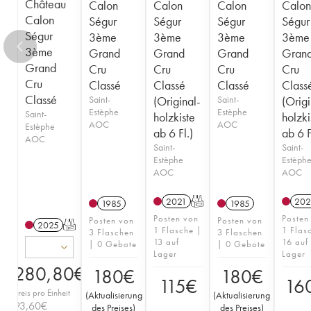
Château
Calon
Calon
Calon
Calon
Calon
Ségur
Ségur
Ségur
Ségur
Ségur
3ème
3ème
3ème
3ème
3ème
Grand
Grand
Grand
Gran
Grand
Cru
Cru
Cru
Cru
Cru
Classé
Classé
Classé
Class
Classé
Saint-
(Original-
Saint-
(Origi
Estèphe
Estèphe
Saint-
holzkiste
holzki
AOC
AOC
Estèphe
ab 6 Fl.)
ab 6 F
AOC
Saint-
Saint-
Estèphe
Estèph
AOC
AOC
2021
T
202
1985
1985
Posten von
Posten
Posten von
Posten von
2025
T
1 Flasche |
1 Flas
3 Flaschen
3 Flaschen
13 auf
16 auf
| 0 Gebote
| 0 Gebote
Lager
Lager
280,80
€
180
€
180
€
115
€
16
Preis pro Einheit
(
Aktualisierung
(
Aktualisierung
93,60
€
des Preises
)
des Preises
)