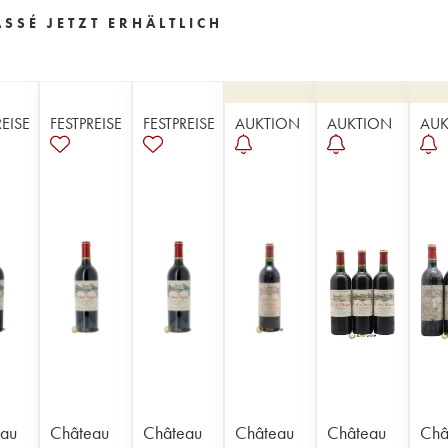
SSÉ JETZT ERHÄLTLICH
REISE
FESTPREISE
FESTPREISE
AUKTION
AUKTION
AUK
au
Château
Château
Château
Château
Châ