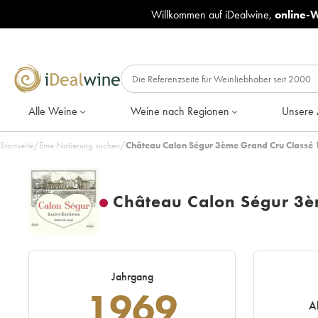
Willkommen auf iDealwine,
online-
Alle Weine
Weine nach Regionen
Unsere 
Startseite
/
Eine Notierung suchen
/
Château Calon Ségur 3ème Grand Cru Classé 
Château Calon Ségur 3è
Jahrgang
1969
A