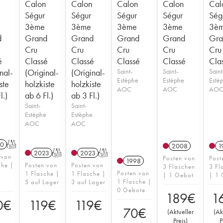
Calon
Calon
Calon
Calon
Cal
Ségur
Ségur
Ségur
Ségur
Ség
3ème
3ème
3ème
3ème
3è
d
Grand
Grand
Grand
Grand
Gra
Cru
Cru
Cru
Cru
Cru
é
Classé
Classé
Classé
Classé
Cla
nal-
(Original-
(Original-
Saint-
Saint-
Saint
Estèphe
Estèphe
Estè
ste
holzkiste
holzkiste
AOC
AOC
AO
l.)
ab 6 Fl.)
ab 3 Fl.)
Saint-
Saint-
e
Estèphe
Estèphe
AOC
AOC
0
T
2008
1
2023
T
2023
T
 von
Posten von
Post
1998
che |
Posten von
Posten von
3 Flaschen
3 Fl
Posten von
1 Flasche |
1 Flasche |
| 1 Gebot
| 1 
1 Flasche |
5 auf Lager
3 auf Lager
0 Gebote
189
€
1
0
€
119
€
119
€
70
€
(
Aktueller
(
Ak
Preis
)
P