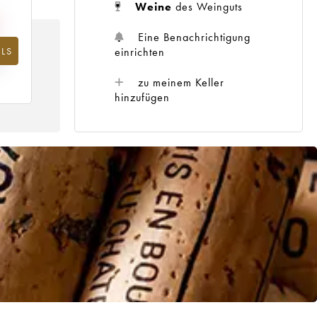
Weine
des Weinguts
Eine Benachrichtigung
einrichten
LS
hr
zu meinem Keller
hinzufügen