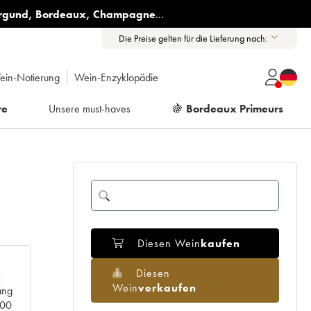
rgund
,
Bordeaux
,
Champagne
...
Die Preise gelten für die Lieferung nach:
ein-Notierung
Wein-Enzyklopädie
re
Unsere must-haves
🍇
Bordeaux Primeurs
Diesen Wein
kaufen
Diesen
Wein
verkaufen
ang
000