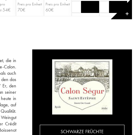
 pro
Preis pro Einheit
Preis pro Einheit
54
€
70
€
60
€
it
✕
t, die in
de-Calon.
als auch
f den das
“ Er, den
an seiner
heute in
lage, auf
Qualität.
s Weingut
r Crédit
Boissenot
SCHWARZE FRÜCHTE