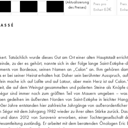
(
Aktualisierung
Preis pro
Preis
des Preises
)
63
€
Einheit
Einhe
LASSÉ
rt. Tatsächlich wurde dieses Gut am Ort einer alten Hauptstadt errichte
de, zu der es gehört, nannte sich in der Folge lange Saint-Estèphe-
rlaments von Bordeaux, seinen Namen an „Calon“ an. Ihm gehören dam
as er bei seiner Heirat erhalten hat. Daher sein berühmter Ausspruch, au
in mache ich auf Lafite und auf Latour, aber mein Herz ist auf Calon.
it, die auf dem Weingut gesammelten und polierten Steine als Knöpfe 
Ségur sind immer noch zum größten Teil von Mauern umgeben – was 
ben gedeihen im äußersten Norden von Saint-Estèphe in leichter Hang
0er Jahre entstanden hier zahlreiche Jahrgänge von außerordentlicher 
Ségur mit dem Jahrgang 1982 wieder zu ihrer alten Stärke zurück. Da
nd dann 2012 von Suravenir erworben, einer Tochtergesellschaft de
e Gesamtleitung zuständig. Er arbeitet mit dem beratenden Önologen Eric 