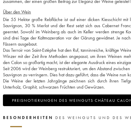
zusammen, der einen großen Beitrag zur Eleganz der Weine geleistet hat
Über den Wein
Die 55 Hektar große Rebfläche ist auf einer dicken Kiesschicht mi
Sauvignon, 30 % Merlot und der Rest setzt sich aus Cabernet Fran
geerntet. Sowohl im Weinberg als auch im Keller werden strenge Kon
sind drei Tage der Kaltmazeration vor der Gärung gewidmet. Je nach
Fässern ausgebaut.
Das Terroir von Saint-Estèphe hat den Ruf, tanninreiche, kräftige We
Winzer mit der Zeit ihre Methoden angepasst, um ihren Weinen meh
den Calon so großartig macht, ist der elegante Ausdruck eines einzigart
Seit 2006 wird der Weinberg restrukturiert, um den Abstand zwischen
Sauvignon zu verringern. Dies hat dazu geführt, dass die Weine nun kon
Die Weine der letzten Jahrgänge zeichnen sich durch ihren Tief
Unterholz, Graphit, schwarzen Früchten und Gewürzen.
PREISNOTIERUNGEN DES WEINGUTS CHÂTEAU CALO
BESONDERHEITEN
DES WEINGUTS UND DES W