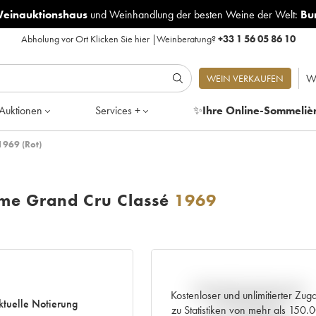
Weinauktionshaus
und
Weinhandlung der besten Weine der Welt:
Bu
Abholung vor Ort
Klicken Sie hier
|
Weinberatung?
+33 1 56 05 86 10
W
WEIN VERKAUFEN
Auktionen
Services +
✨
Ihre Online-Sommeliè
1969 (Rot)
me Grand Cru Classé
1969
Aktuelle Entwicklung der
Kostenloser und unlimitierter Zug
ktuelle Notierung
Preisnotierung
zu Statistiken von mehr als 150.