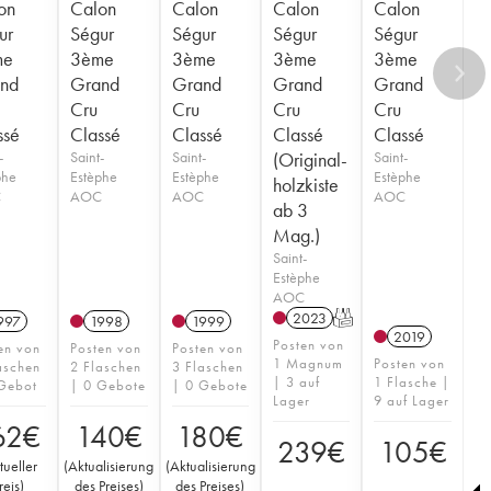
on
Calon
Calon
Calon
Calon
ur
Ségur
Ségur
Ségur
Ségur
me
3ème
3ème
3ème
3ème
nd
Grand
Grand
Grand
Grand
Cru
Cru
Cru
Cru
ssé
Classé
Classé
Classé
Classé
-
Saint-
Saint-
(Original-
Saint-
phe
Estèphe
Estèphe
Estèphe
holzkiste
C
AOC
AOC
AOC
ab 3
Mag.)
Saint-
Estèphe
AOC
2023
T
997
1998
1999
2019
Posten von
en von
Posten von
Posten von
1 Magnum
Posten von
aschen
2 Flaschen
3 Flaschen
| 3 auf
1 Flasche |
Gebot
| 0 Gebote
| 0 Gebote
Lager
9 auf Lager
62
€
140
€
180
€
239
€
105
€
tueller
(
Aktualisierung
(
Aktualisierung
reis
)
des Preises
)
des Preises
)