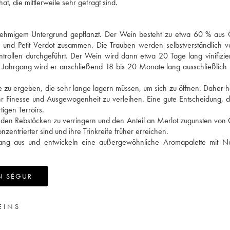
, die mittlerweile sehr gefragt sind.
t lehmigem Untergrund gepflanzt. Der Wein besteht zu etwa 60 % aus
c und Petit Verdot zusammen. Die Trauben werden selbstverständlich 
trollen durchgeführt. Der Wein wird dann etwa 20 Tage lang vinifizie
 Jahrgang wird er anschließend 18 bis 20 Monate lang ausschließlich
ine zu ergeben, die sehr lange lagern müssen, um sich zu öffnen. Daher 
r Finesse und Ausgewogenheit zu verleihen. Eine gute Entscheidung, 
igen Terroirs.
 den Rebstöcken zu verringern und den Anteil an Merlot zugunsten von
zentrierter sind und ihre Trinkreife früher erreichen.
gang aus und entwickeln eine außergewöhnliche Aromapalette mit N
N SÉGUR
EINS