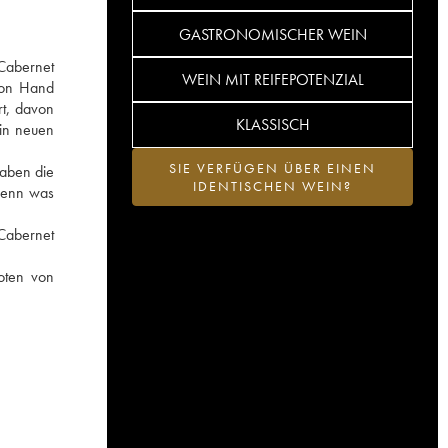
GASTRONOMISCHER WEIN
 Cabernet
WEIN MIT REIFEPOTENZIAL
von Hand
rt, davon
KLASSISCH
 in neuen
SIE VERFÜGEN ÜBER EINEN
haben die
IDENTISCHEN WEIN?
denn was
 Cabernet
oten von