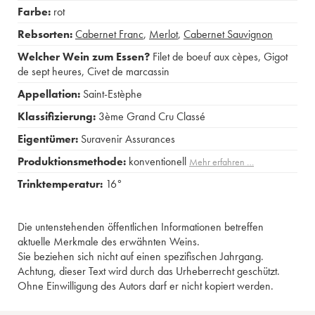
Farbe:
rot
Rebsorten:
Cabernet Franc
,
Merlot
,
Cabernet Sauvignon
Welcher Wein zum Essen?
Filet de boeuf aux cèpes
,
Gigot
de sept heures
,
Civet de marcassin
Appellation:
Saint-Estèphe
Klassifizierung:
3ème Grand Cru Classé
Eigentümer:
Suravenir Assurances
Produktionsmethode:
konventionell
Mehr erfahren …
Trinktemperatur:
16°
Die untenstehenden öffentlichen Informationen betreffen
aktuelle Merkmale des erwähnten Weins.
Sie beziehen sich nicht auf einen spezifischen Jahrgang.
Achtung, dieser Text wird durch das Urheberrecht geschützt.
Ohne Einwilligung des Autors darf er nicht kopiert werden.