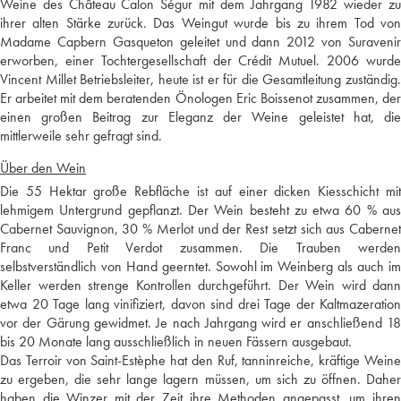
Weine des Château Calon Ségur mit dem Jahrgang 1982 wieder zu
ihrer alten Stärke zurück. Das Weingut wurde bis zu ihrem Tod von
Madame Capbern Gasqueton geleitet und dann 2012 von Suravenir
erworben, einer Tochtergesellschaft der Crédit Mutuel. 2006 wurde
Vincent Millet Betriebsleiter, heute ist er für die Gesamtleitung zuständig.
Er arbeitet mit dem beratenden Önologen Eric Boissenot zusammen, der
einen großen Beitrag zur Eleganz der Weine geleistet hat, die
mittlerweile sehr gefragt sind.
Über den Wein
Die 55 Hektar große Rebfläche ist auf einer dicken Kiesschicht mit
lehmigem Untergrund gepflanzt. Der Wein besteht zu etwa 60 % aus
Cabernet Sauvignon, 30 % Merlot und der Rest setzt sich aus Cabernet
Franc und Petit Verdot zusammen. Die Trauben werden
selbstverständlich von Hand geerntet. Sowohl im Weinberg als auch im
Keller werden strenge Kontrollen durchgeführt. Der Wein wird dann
etwa 20 Tage lang vinifiziert, davon sind drei Tage der Kaltmazeration
vor der Gärung gewidmet. Je nach Jahrgang wird er anschließend 18
bis 20 Monate lang ausschließlich in neuen Fässern ausgebaut.
Das Terroir von Saint-Estèphe hat den Ruf, tanninreiche, kräftige Weine
zu ergeben, die sehr lange lagern müssen, um sich zu öffnen. Daher
haben die Winzer mit der Zeit ihre Methoden angepasst, um ihren