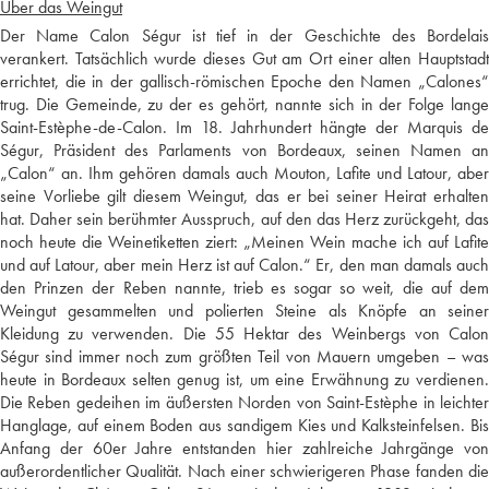
Über das Weingut
Der Name Calon Ségur ist tief in der Geschichte des Bordelais
verankert. Tatsächlich wurde dieses Gut am Ort einer alten Hauptstadt
errichtet, die in der gallisch-römischen Epoche den Namen „Calones“
trug. Die Gemeinde, zu der es gehört, nannte sich in der Folge lange
Saint-Estèphe-de-Calon. Im 18. Jahrhundert hängte der Marquis de
Ségur, Präsident des Parlaments von Bordeaux, seinen Namen an
„Calon“ an. Ihm gehören damals auch Mouton, Lafite und Latour, aber
seine Vorliebe gilt diesem Weingut, das er bei seiner Heirat erhalten
hat. Daher sein berühmter Ausspruch, auf den das Herz zurückgeht, das
noch heute die Weinetiketten ziert: „Meinen Wein mache ich auf Lafite
und auf Latour, aber mein Herz ist auf Calon.“ Er, den man damals auch
den Prinzen der Reben nannte, trieb es sogar so weit, die auf dem
Weingut gesammelten und polierten Steine als Knöpfe an seiner
Kleidung zu verwenden. Die 55 Hektar des Weinbergs von Calon
Ségur sind immer noch zum größten Teil von Mauern umgeben – was
heute in Bordeaux selten genug ist, um eine Erwähnung zu verdienen.
Die Reben gedeihen im äußersten Norden von Saint-Estèphe in leichter
Hanglage, auf einem Boden aus sandigem Kies und Kalksteinfelsen. Bis
Anfang der 60er Jahre entstanden hier zahlreiche Jahrgänge von
außerordentlicher Qualität. Nach einer schwierigeren Phase fanden die