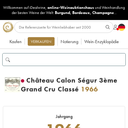
Willkommen auf iDealwine,
online-Weinauktionshaus
und
Weinhandlung
der besten Weine der Welt:
Burgund
,
Bordeaux
,
Champagne
...
Kaufen
Notierung
Wein-Enzyklopädie
VERKAUFEN
Château Calon Ségur 3ème
Grand Cru Classé
1966
Jahrgang