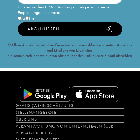
Ich stimme dem E-Mail-Tracking zu, um personalisierte
Empfehlungen zu erhalten
Ja
Nein
ABONNIEREN
Mit Ihrer Anmeldung erhalten Sie exklusiv ausgewählte Neuigkeiten, Angebote
und Einblicke von iDealwine.
Sie können sich jederzeit unkompliziert über den Link in jeder E-Mail abmelden.
GRATIS (W)EINSCHÄTZUNG
STELLENANGEBOTE
ÜBER UNS
VERANTWORTUNG VON UNTERNEHMEN (CSR)
VERSANDKOSTEN
PARTNERWEINGÜTER