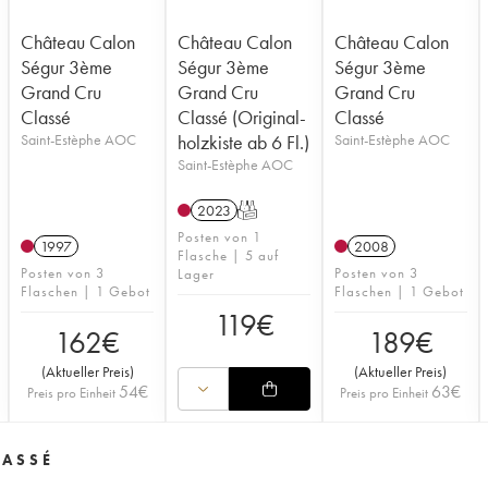
Château Calon
Château Calon
Château Calon
Ségur 3ème
Ségur 3ème
Ségur 3ème
Grand Cru
Grand Cru
Grand Cru
Classé
Classé (Original-
Classé
Saint-Estèphe AOC
holzkiste ab 6 Fl.)
Saint-Estèphe AOC
Saint-Estèphe AOC
2023
T
Posten von 1
1997
2008
Flasche | 5 auf
Posten von 3
Posten von 3
Lager
Flaschen | 1 Gebot
Flaschen | 1 Gebot
119
€
162
€
189
€
(
Aktueller Preis
)
(
Aktueller Preis
)
54
€
63
€
Preis pro Einheit
Preis pro Einheit
LASSÉ