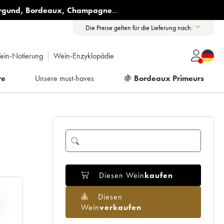
rgund
,
Bordeaux
,
Champagne
...
Die Preise gelten für die Lieferung nach:
ein-Notierung
Wein-Enzyklopädie
re
Unsere must-haves
🍇
Bordeaux Primeurs
Diesen Wein
kaufen
Diesen
Wein
verkaufen
H