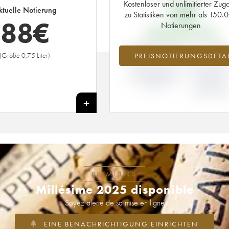
Kostenloser und unlimitierter Zug
15
€
ktuelle Notierung
zu Statistiken von mehr als 150.
88
€
Notierungen
PRIMEUR-PREIS 1986
+484.27%
-11.76
(Größe 0,75 Liter)
PREISNOTIERUNGSDETAI
ABWEICHUNG DER
ABWEICHUN
NOTIERUNG
PRIMEUR-PRE
AKTUELL/PRIMEUR-
NACH
PREIS
JAHRGANG
1986 / 198
+
PRIMEURS
Millésime 2025 disponible
Soyez alerté de sa mise en ligne
EINE BENACHRICHTIGUNG EINRICHTEN