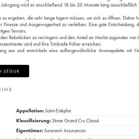
 Jahrgang wird er anschließend 18 bis 20 Monate lang ausschließlich
ine zu ergeben, die sehr lange lagern müssen, um sich zu öffnen. Daher 
r Finesse und Ausgewogenheit zu verleihen. Eine gute Entscheidung, 
igen Terroirs.
 den Rebstöcken zu verringern und den Anteil an Merlot zugunsten von
zentrierter sind und ihre Trinkreife früher erreichen.
gang aus und entwickeln eine außergewöhnliche Aromapalette mit N
N SÉGUR
EINS
Appellation:
Saint-Estèphe
Klassifizierung:
3ème Grand Cru Classé
Eigentümer:
Suravenir Assurances