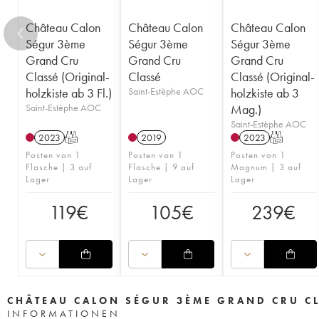
Château Calon
Château Calon
Château Calon
Ségur 3ème
Ségur 3ème
Ségur 3ème
Grand Cru
Grand Cru
Grand Cru
Classé (Original-
Classé
Classé (Original-
holzkiste ab 3 Fl.)
Saint-Estèphe AOC
holzkiste ab 3
Saint-Estèphe AOC
Mag.)
Saint-Estèphe AOC
2023
T
2019
2023
T
Posten von 1
Posten von 1
Posten von 1
Flasche | 3 auf
Flasche | 9 auf
Magnum | 3 auf
Lager
Lager
Lager
119
€
105
€
239
€
CHÂTEAU CALON SÉGUR 3ÈME GRAND CRU C
INFORMATIONEN