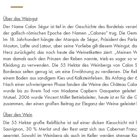
Über das Weingut
Der Name Calon Ségur ist tief in der Geschichte des Bordelais veranke
der gallisch-römischen Epoche den Namen „Calones“ trug. Die Gemein
Im 18. Jahrhundert hängte der Marquis de Ségur, Präsident des Pa
Mouton, Lafite und Latour, aber seine Vorliebe gilt diesem Weingut, d
Herz zurückgeht, das noch heute die Weinetiketten ziert: „Meinen We
man damals auch den Prinzen der Reben nannte, trieb es sogar so we
Kleidung zu verwenden. Die 55 Hektar des Weinbergs von Calon 
Bordeaux selten genug ist, um eine Erwähnung zu verdienen. Die Re
einem Boden aus sandigem Kies und Kalksteinfelsen. Bis Anfang der 6
Nach einer schwierigeren Phase fanden die Weine des Château Calon 
wurde bis zu ihrem Tod von Madame Capbern Gasqueton geleitet u
Mutuel. 2006 wurde Vincent Millet Betriebsleiter, heute ist er für di
zusammen, der einen großen Beitrag zur Eleganz der Weine geleistet hat
Über den Wein
Die 55 Hektar große Rebfläche ist auf einer dicken Kiesschicht mi
Sauvignon, 30 % Merlot und der Rest setzt sich aus Cabernet Fran
geerntet. Sowohl im Weinberg als auch im Keller werden strenge Kon