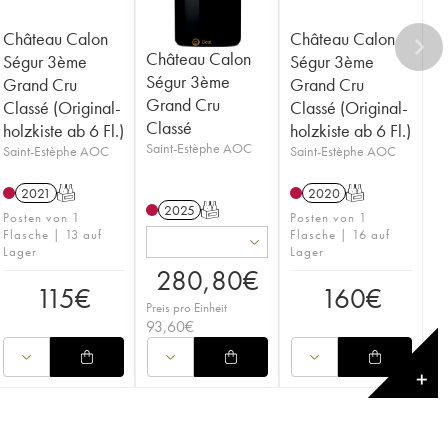
Château Calon
Château Calon
Château Calon
Ségur 3ème
Ségur 3ème
Ségur 3ème
Grand Cru
Grand Cru
Grand Cru
Classé (Original-
Classé (Original-
Classé
holzkiste ab 6 Fl.)
holzkiste ab 6 Fl.)
Saint-Estèphe AOC
Saint-Estèphe AOC
Saint-Estèphe AOC
2021
T
2020
T
2025
T
Posten von 1
Posten von 1
Flasche | 13 auf
Flasche | 16 auf
Lager
Lager
280,80
€
115
€
160
€
Preis pro Einheit
93,60
€
✕