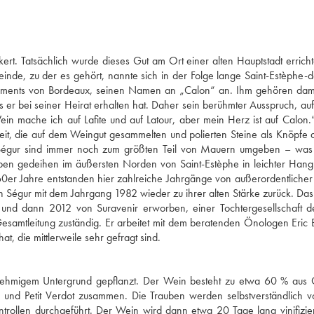
rt. Tatsächlich wurde dieses Gut am Ort einer alten Hauptstadt errichte
de, zu der es gehört, nannte sich in der Folge lange Saint-Estèphe-
rlaments von Bordeaux, seinen Namen an „Calon“ an. Ihm gehören dam
as er bei seiner Heirat erhalten hat. Daher sein berühmter Ausspruch, au
in mache ich auf Lafite und auf Latour, aber mein Herz ist auf Calon.
it, die auf dem Weingut gesammelten und polierten Steine als Knöpfe 
Ségur sind immer noch zum größten Teil von Mauern umgeben – was 
ben gedeihen im äußersten Norden von Saint-Estèphe in leichter Hang
0er Jahre entstanden hier zahlreiche Jahrgänge von außerordentlicher 
Ségur mit dem Jahrgang 1982 wieder zu ihrer alten Stärke zurück. Da
nd dann 2012 von Suravenir erworben, einer Tochtergesellschaft de
e Gesamtleitung zuständig. Er arbeitet mit dem beratenden Önologen Eric 
, die mittlerweile sehr gefragt sind.
t lehmigem Untergrund gepflanzt. Der Wein besteht zu etwa 60 % aus
c und Petit Verdot zusammen. Die Trauben werden selbstverständlich 
trollen durchgeführt. Der Wein wird dann etwa 20 Tage lang vinifizie