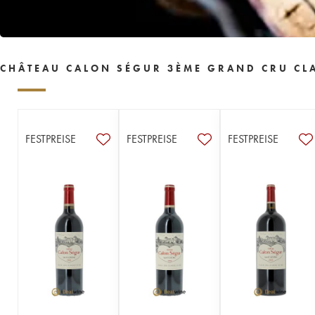
1955
1954
1953
1952
1950
1949
1948
1947
1945
1944
1943
1942
1941
1940
1939
CHÂTEAU CALON SÉGUR 3ÈME GRAND CRU CLA
1938
1937
1934
1933
1931
1929
1928
1926
1924
1918
1916
1904
1900
----
FESTPREISE
FESTPREISE
FESTPREISE