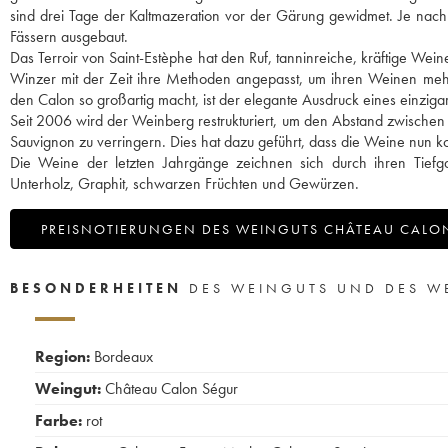
sind drei Tage der Kaltmazeration vor der Gärung gewidmet. Je nach
Fässern ausgebaut.
Das Terroir von Saint-Estèphe hat den Ruf, tanninreiche, kräftige We
Winzer mit der Zeit ihre Methoden angepasst, um ihren Weinen meh
den Calon so großartig macht, ist der elegante Ausdruck eines einzigart
Seit 2006 wird der Weinberg restrukturiert, um den Abstand zwischen
Sauvignon zu verringern. Dies hat dazu geführt, dass die Weine nun kon
Die Weine der letzten Jahrgänge zeichnen sich durch ihren Tief
Unterholz, Graphit, schwarzen Früchten und Gewürzen.
PREISNOTIERUNGEN DES WEINGUTS CHÂTEAU CALO
BESONDERHEITEN
DES WEINGUTS UND DES W
Region:
Bordeaux
Weingut:
Château Calon Ségur
Farbe:
rot