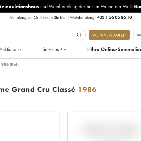
Weinauktionshaus
und
Weinhandlung der besten Weine der Welt:
Bu
Abholung vor Ort
Klicken Sie hier
|
Weinberatung?
+33 1 56 05 86 10
W
WEIN VERKAUFEN
Auktionen
Services +
✨
Ihre Online-Sommeliè
1986 (Rot)
me Grand Cru Classé
1986
ABWEICHUNG DIESER
NOTIERUNG IM VERGLEIC
ZUM PRIMEUR-PREIS