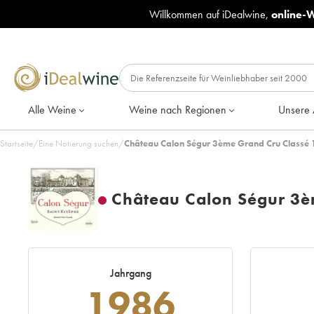
Willkommen auf iDealwine,
online-
Alle Weine
Weine nach Regionen
Unsere 
Startseite
/
Eine Notierung suchen
/
Château Calon Ségur 3ème Grand Cru Classé 
Château Calon Ségur 3è
Jahrgang
1986