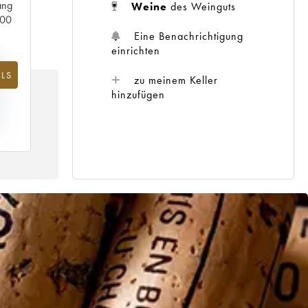
ang
Weine
des Weinguts
000
Eine Benachrichtigung
einrichten
%
LS
zu meinem Keller
G
hinzufügen
IS
5