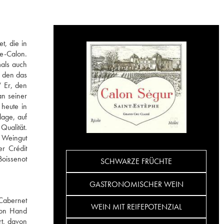
t, die in
de-Calon.
als auch
f den das
“ Er, den
an seiner
heute in
lage, auf
Qualität.
s Weingut
r Crédit
Boissenot
SCHWARZE FRÜCHTE
GASTRONOMISCHER WEIN
 Cabernet
WEIN MIT REIFEPOTENZIAL
von Hand
rt, davon