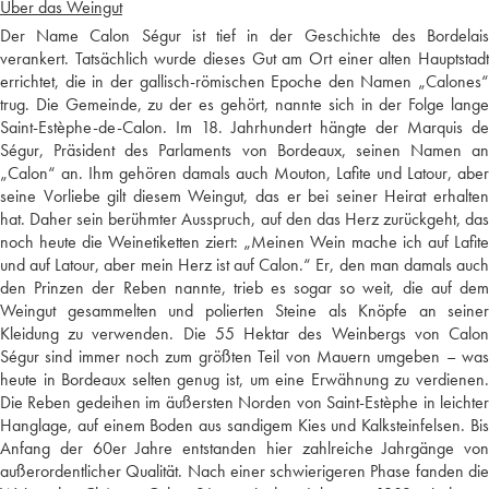
Über das Weingut
Der Name Calon Ségur ist tief in der Geschichte des Bordelais
verankert. Tatsächlich wurde dieses Gut am Ort einer alten Hauptstadt
errichtet, die in der gallisch-römischen Epoche den Namen „Calones“
trug. Die Gemeinde, zu der es gehört, nannte sich in der Folge lange
Saint-Estèphe-de-Calon. Im 18. Jahrhundert hängte der Marquis de
Ségur, Präsident des Parlaments von Bordeaux, seinen Namen an
„Calon“ an. Ihm gehören damals auch Mouton, Lafite und Latour, aber
seine Vorliebe gilt diesem Weingut, das er bei seiner Heirat erhalten
hat. Daher sein berühmter Ausspruch, auf den das Herz zurückgeht, das
noch heute die Weinetiketten ziert: „Meinen Wein mache ich auf Lafite
und auf Latour, aber mein Herz ist auf Calon.“ Er, den man damals auch
den Prinzen der Reben nannte, trieb es sogar so weit, die auf dem
Weingut gesammelten und polierten Steine als Knöpfe an seiner
Kleidung zu verwenden. Die 55 Hektar des Weinbergs von Calon
Ségur sind immer noch zum größten Teil von Mauern umgeben – was
heute in Bordeaux selten genug ist, um eine Erwähnung zu verdienen.
Die Reben gedeihen im äußersten Norden von Saint-Estèphe in leichter
Hanglage, auf einem Boden aus sandigem Kies und Kalksteinfelsen. Bis
Anfang der 60er Jahre entstanden hier zahlreiche Jahrgänge von
außerordentlicher Qualität. Nach einer schwierigeren Phase fanden die