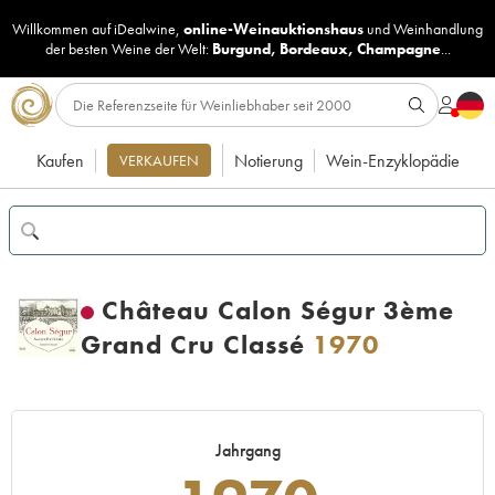
Willkommen auf iDealwine,
online-Weinauktionshaus
und
Weinhandlung
der besten Weine der Welt:
Burgund
,
Bordeaux
,
Champagne
...
Kaufen
Notierung
Wein-Enzyklopädie
VERKAUFEN
Château Calon Ségur 3ème
Grand Cru Classé
1970
Jahrgang