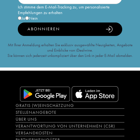
Ich stimme dem E-Mail-Tracking zu, um personalisierte
Empfehlungen zu erhalten
Ja
Nein
ABONNIEREN
Mit Ihrer Anmeldung erhalten Sie exklusiv ausgewählte Neuigkeiten, Angebote
und Einblicke von iDealwine.
Sie können sich jederzeit unkompliziert über den Link in jeder E-Mail abmelden.
GRATIS (W)EINSCHÄTZUNG
STELLENANGEBOTE
ÜBER UNS
VERANTWORTUNG VON UNTERNEHMEN (CSR)
VERSANDKOSTEN
PARTNERWEINGÜTER