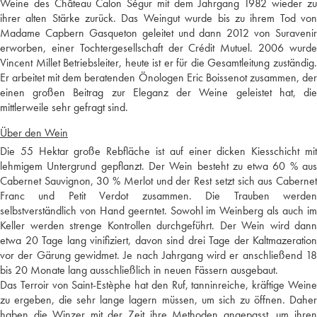
Weine des Château Calon Ségur mit dem Jahrgang 1982 wieder zu
ihrer alten Stärke zurück. Das Weingut wurde bis zu ihrem Tod von
Madame Capbern Gasqueton geleitet und dann 2012 von Suravenir
erworben, einer Tochtergesellschaft der Crédit Mutuel. 2006 wurde
Vincent Millet Betriebsleiter, heute ist er für die Gesamtleitung zuständig.
Er arbeitet mit dem beratenden Önologen Eric Boissenot zusammen, der
einen großen Beitrag zur Eleganz der Weine geleistet hat, die
mittlerweile sehr gefragt sind.
Über den Wein
Die 55 Hektar große Rebfläche ist auf einer dicken Kiesschicht mit
lehmigem Untergrund gepflanzt. Der Wein besteht zu etwa 60 % aus
Cabernet Sauvignon, 30 % Merlot und der Rest setzt sich aus Cabernet
Franc und Petit Verdot zusammen. Die Trauben werden
selbstverständlich von Hand geerntet. Sowohl im Weinberg als auch im
Keller werden strenge Kontrollen durchgeführt. Der Wein wird dann
etwa 20 Tage lang vinifiziert, davon sind drei Tage der Kaltmazeration
vor der Gärung gewidmet. Je nach Jahrgang wird er anschließend 18
bis 20 Monate lang ausschließlich in neuen Fässern ausgebaut.
Das Terroir von Saint-Estèphe hat den Ruf, tanninreiche, kräftige Weine
zu ergeben, die sehr lange lagern müssen, um sich zu öffnen. Daher
haben die Winzer mit der Zeit ihre Methoden angepasst, um ihren