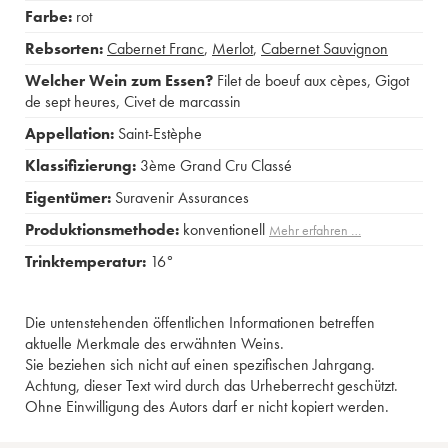
Farbe:
rot
Rebsorten:
Cabernet Franc
,
Merlot
,
Cabernet Sauvignon
Welcher Wein zum Essen?
Filet de boeuf aux cèpes
,
Gigot
de sept heures
,
Civet de marcassin
Appellation:
Saint-Estèphe
Klassifizierung:
3ème Grand Cru Classé
Eigentümer:
Suravenir Assurances
Produktionsmethode:
konventionell
Mehr erfahren …
Trinktemperatur:
16°
Die untenstehenden öffentlichen Informationen betreffen
aktuelle Merkmale des erwähnten Weins.
Sie beziehen sich nicht auf einen spezifischen Jahrgang.
Achtung, dieser Text wird durch das Urheberrecht geschützt.
Ohne Einwilligung des Autors darf er nicht kopiert werden.