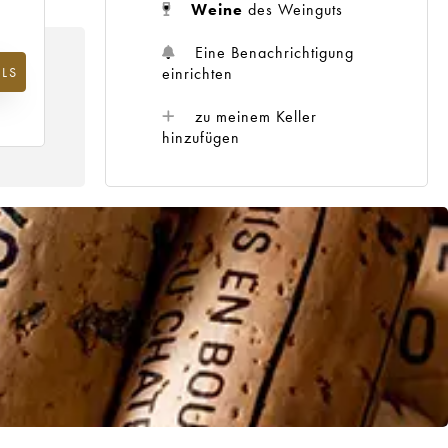
Weine
des Weinguts
Eine Benachrichtigung
einrichten
LS
m
25
zu meinem Keller
hinzufügen