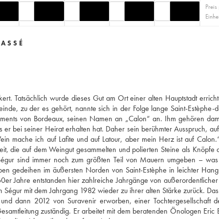
Preis
Einhe
LASSÉ
rt. Tatsächlich wurde dieses Gut am Ort einer alten Hauptstadt errichte
de, zu der es gehört, nannte sich in der Folge lange Saint-Estèphe-
rlaments von Bordeaux, seinen Namen an „Calon“ an. Ihm gehören dam
as er bei seiner Heirat erhalten hat. Daher sein berühmter Ausspruch, au
in mache ich auf Lafite und auf Latour, aber mein Herz ist auf Calon.
it, die auf dem Weingut gesammelten und polierten Steine als Knöpfe 
Ségur sind immer noch zum größten Teil von Mauern umgeben – was 
ben gedeihen im äußersten Norden von Saint-Estèphe in leichter Hang
0er Jahre entstanden hier zahlreiche Jahrgänge von außerordentlicher 
Ségur mit dem Jahrgang 1982 wieder zu ihrer alten Stärke zurück. Da
nd dann 2012 von Suravenir erworben, einer Tochtergesellschaft de
e Gesamtleitung zuständig. Er arbeitet mit dem beratenden Önologen Eric 