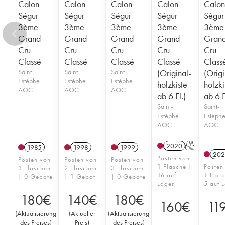
Calon
Calon
Calon
Calon
Calon
Ségur
Ségur
Ségur
Ségur
Ségur
3ème
3ème
3ème
3ème
3ème
Grand
Grand
Grand
Grand
Gran
Cru
Cru
Cru
Cru
Cru
Classé
Classé
Classé
Classé
Class
Saint-
Saint-
Saint-
(Original-
(Origi
Estèphe
Estèphe
Estèphe
holzkiste
holzki
AOC
AOC
AOC
ab 6 Fl.)
ab 6 F
Saint-
Saint-
Estèphe
Estèph
AOC
AOC
2020
T
1985
1998
1999
202
Posten von
Posten von
Posten von
Posten von
1 Flasche |
Posten
3 Flaschen
2 Flaschen
3 Flaschen
16 auf
1 Flas
| 0 Gebote
| 1 Gebot
| 0 Gebote
Lager
5 auf 
180
€
140
€
180
€
160
€
11
(
Aktualisierung
(
Aktueller
(
Aktualisierung
des Preises
)
Preis
)
des Preises
)