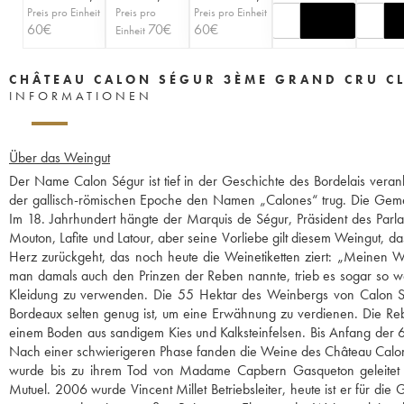
Preis pro Einheit
Preis pro
Preis pro Einheit
60
€
70
€
60
€
Einheit
CHÂTEAU CALON SÉGUR 3ÈME GRAND CRU C
INFORMATIONEN
Über das Weingut
Der Name Calon Ségur ist tief in der Geschichte des Bordelais veranke
der gallisch-römischen Epoche den Namen „Calones“ trug. Die Gemein
Im 18. Jahrhundert hängte der Marquis de Ségur, Präsident des Pa
Mouton, Lafite und Latour, aber seine Vorliebe gilt diesem Weingut, d
Herz zurückgeht, das noch heute die Weinetiketten ziert: „Meinen We
man damals auch den Prinzen der Reben nannte, trieb es sogar so we
Kleidung zu verwenden. Die 55 Hektar des Weinbergs von Calon 
Bordeaux selten genug ist, um eine Erwähnung zu verdienen. Die Re
einem Boden aus sandigem Kies und Kalksteinfelsen. Bis Anfang der 6
Nach einer schwierigeren Phase fanden die Weine des Château Calon 
wurde bis zu ihrem Tod von Madame Capbern Gasqueton geleitet u
Mutuel. 2006 wurde Vincent Millet Betriebsleiter, heute ist er für di