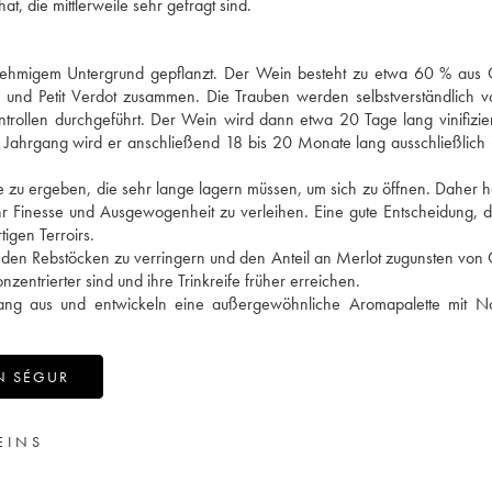
, die mittlerweile sehr gefragt sind.
t lehmigem Untergrund gepflanzt. Der Wein besteht zu etwa 60 % aus
c und Petit Verdot zusammen. Die Trauben werden selbstverständlich 
trollen durchgeführt. Der Wein wird dann etwa 20 Tage lang vinifizie
 Jahrgang wird er anschließend 18 bis 20 Monate lang ausschließlich
ine zu ergeben, die sehr lange lagern müssen, um sich zu öffnen. Daher 
r Finesse und Ausgewogenheit zu verleihen. Eine gute Entscheidung, 
igen Terroirs.
 den Rebstöcken zu verringern und den Anteil an Merlot zugunsten von
zentrierter sind und ihre Trinkreife früher erreichen.
gang aus und entwickeln eine außergewöhnliche Aromapalette mit N
N SÉGUR
EINS