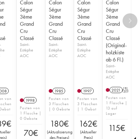
on
Calon
Calon
Calon
Calon
ur
Ségur
Ségur
Ségur
Ségur
me
3ème
3ème
3ème
3ème
nd
Grand
Grand
Grand
Grand
Cru
Cru
Cru
Cru
ssé
Classé
Classé
Classé
Classé
-
Saint-
Saint-
Saint-
(Original-
phe
Estèphe
Estèphe
Estèphe
holzkiste
C
AOC
AOC
AOC
ab 6 Fl.)
Saint-
Estèphe
AOC
2021
T
008
1985
1997
Posten von
en von
Posten von
Posten von
1998
1 Flasche |
aschen
3 Flaschen
3 Flaschen
Posten von
13 auf
Gebot
| 0 Gebote
| 1 Gebot
1 Flasche |
Lager
0 Gebote
89
€
180
€
162
€
115
€
70
€
tueller
(
Aktualisierung
(
Aktueller
reis
)
des Preises
)
Preis
)