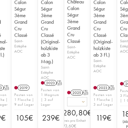
Château
Calon
Calon
Calon
Cal
Calon
Ségur
Ségur
Ségur
Ség
Ségur
3ème
3ème
3ème
3è
3ème
d
Grand
Grand
Grand
Gra
Grand
Cru
Cru
Cru
Cru
Cru
é
Classé
Classé
Classé
Cla
Classé
nal-
Saint-
(Original-
(Original-
Saint
Estèphe
Estè
Saint-
ste
holzkiste
holzkiste
AOC
AO
Estèphe
l.)
ab 3
ab 3 Fl.)
AOC
Mag.)
Saint-
e
Estèphe
Saint-
AOC
Estèphe
AOC
2023
T
2
3
T
2019
2023
T
Posten von
Post
2025
T
 von
Posten von
1 Magnum
Posten von
3 Fl
che |
1 Flasche |
| 3 auf
1 Flasche |
| 1 
Lager
9 auf Lager
Lager
3 auf Lager
280,80
€
1
9
€
105
€
239
€
119
€
Preis pro Einheit
(
Ak
93,60
€
P