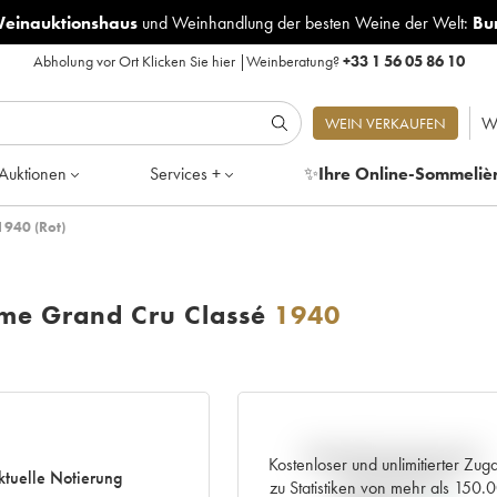
Weinauktionshaus
und
Weinhandlung der besten Weine der Welt:
Bu
Abholung vor Ort
Klicken Sie hier
|
Weinberatung?
+33 1 56 05 86 10
W
WEIN VERKAUFEN
Auktionen
Services +
✨
Ihre Online-Sommeliè
1940 (Rot)
me Grand Cru Classé
1940
Aktuelle Entwicklung der
Kostenloser und unlimitierter Zug
ktuelle Notierung
Preisnotierung
zu Statistiken von mehr als 150.