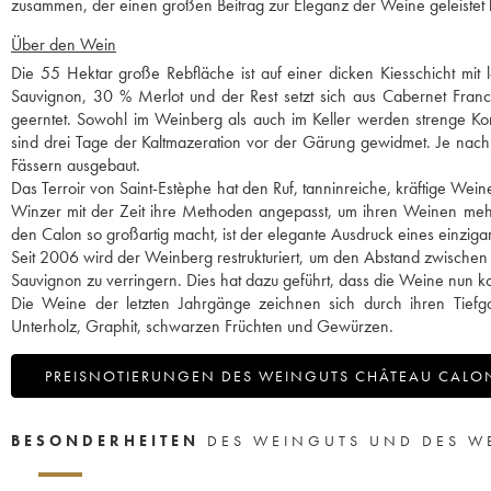
zusammen, der einen großen Beitrag zur Eleganz der Weine geleistet hat
Über den Wein
Die 55 Hektar große Rebfläche ist auf einer dicken Kiesschicht mi
Sauvignon, 30 % Merlot und der Rest setzt sich aus Cabernet Fran
geerntet. Sowohl im Weinberg als auch im Keller werden strenge Kon
sind drei Tage der Kaltmazeration vor der Gärung gewidmet. Je nach
Fässern ausgebaut.
Das Terroir von Saint-Estèphe hat den Ruf, tanninreiche, kräftige We
Winzer mit der Zeit ihre Methoden angepasst, um ihren Weinen meh
den Calon so großartig macht, ist der elegante Ausdruck eines einzigart
Seit 2006 wird der Weinberg restrukturiert, um den Abstand zwischen
Sauvignon zu verringern. Dies hat dazu geführt, dass die Weine nun kon
Die Weine der letzten Jahrgänge zeichnen sich durch ihren Tief
Unterholz, Graphit, schwarzen Früchten und Gewürzen.
PREISNOTIERUNGEN DES WEINGUTS CHÂTEAU CALO
BESONDERHEITEN
DES WEINGUTS UND DES W