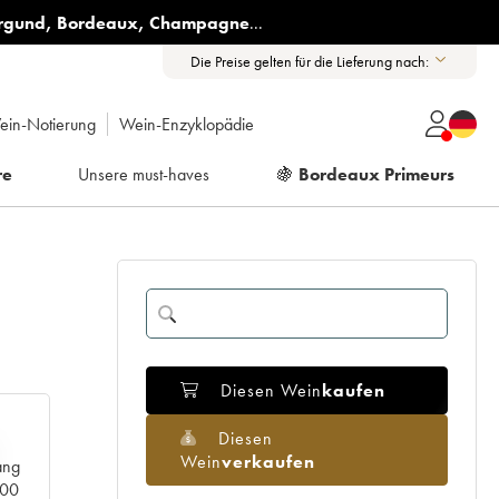
rgund
,
Bordeaux
,
Champagne
...
Die Preise gelten für die Lieferung nach:
ein-Notierung
Wein-Enzyklopädie
re
Unsere must-haves
🍇
Bordeaux Primeurs
Diesen Wein
kaufen
Diesen
Wein
verkaufen
ang
000