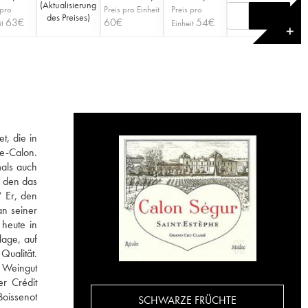
(
Aktualisierung
 pro
Preis pro Einheit
Preis pro
des Preises
)
63
€
60
€
54
€
it
Einheit
✕
t, die in
de-Calon.
als auch
f den das
“ Er, den
an seiner
heute in
lage, auf
Qualität.
s Weingut
r Crédit
Boissenot
SCHWARZE FRÜCHTE