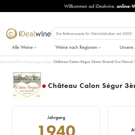
Willkommen auf iDealwine,
online-
Alle Weine
Weine nach Regionen
Unsere 
Startseite
/
Eine Notierung suchen
/
Château Calon Ségur 3ème Grand Cru Classé 
Château Calon Ségur 3è
Jahrgang
1940
A