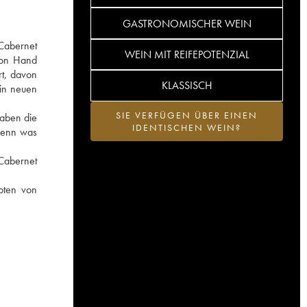
GASTRONOMISCHER WEIN
 Cabernet
WEIN MIT REIFEPOTENZIAL
von Hand
rt, davon
KLASSISCH
 in neuen
SIE VERFÜGEN ÜBER EINEN
haben die
IDENTISCHEN WEIN?
denn was
 Cabernet
oten von