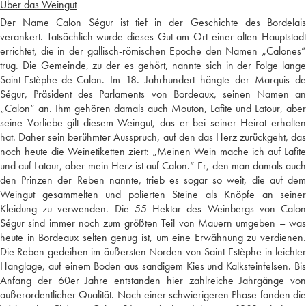
Über das Weingut
Der Name Calon Ségur ist tief in der Geschichte des Bordelais
verankert. Tatsächlich wurde dieses Gut am Ort einer alten Hauptstadt
errichtet, die in der gallisch-römischen Epoche den Namen „Calones“
trug. Die Gemeinde, zu der es gehört, nannte sich in der Folge lange
Saint-Estèphe-de-Calon. Im 18. Jahrhundert hängte der Marquis de
Ségur, Präsident des Parlaments von Bordeaux, seinen Namen an
„Calon“ an. Ihm gehören damals auch Mouton, Lafite und Latour, aber
seine Vorliebe gilt diesem Weingut, das er bei seiner Heirat erhalten
hat. Daher sein berühmter Ausspruch, auf den das Herz zurückgeht, das
noch heute die Weinetiketten ziert: „Meinen Wein mache ich auf Lafite
und auf Latour, aber mein Herz ist auf Calon.“ Er, den man damals auch
den Prinzen der Reben nannte, trieb es sogar so weit, die auf dem
Weingut gesammelten und polierten Steine als Knöpfe an seiner
Kleidung zu verwenden. Die 55 Hektar des Weinbergs von Calon
Ségur sind immer noch zum größten Teil von Mauern umgeben – was
heute in Bordeaux selten genug ist, um eine Erwähnung zu verdienen.
Die Reben gedeihen im äußersten Norden von Saint-Estèphe in leichter
Hanglage, auf einem Boden aus sandigem Kies und Kalksteinfelsen. Bis
Anfang der 60er Jahre entstanden hier zahlreiche Jahrgänge von
außerordentlicher Qualität. Nach einer schwierigeren Phase fanden die