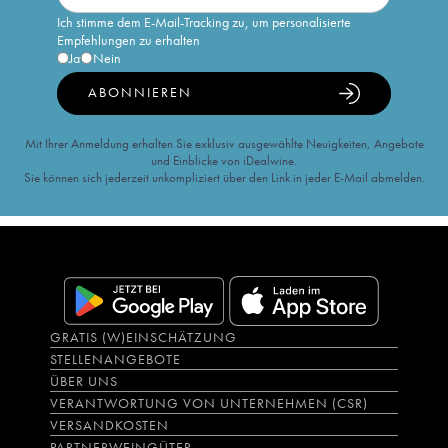
Ich stimme dem E-Mail-Tracking zu, um personalisierte
Empfehlungen zu erhalten
Ja
Nein
ABONNIEREN
Mit Ihrer Anmeldung erhalten Sie exklusiv ausgewählte Neuigkeiten, Angebote
und Einblicke von iDealwine.
Sie können sich jederzeit unkompliziert über den Link in jeder E-Mail abmelden.
GRATIS (W)EINSCHÄTZUNG
STELLENANGEBOTE
ÜBER UNS
VERANTWORTUNG VON UNTERNEHMEN (CSR)
VERSANDKOSTEN
PARTNERWEINGÜTER