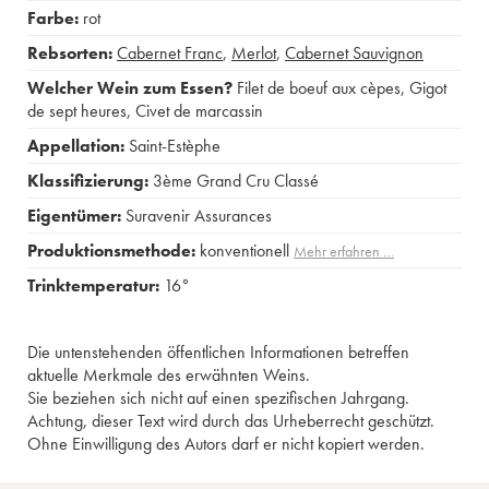
Farbe:
rot
Rebsorten:
Cabernet Franc
,
Merlot
,
Cabernet Sauvignon
Welcher Wein zum Essen?
Filet de boeuf aux cèpes
,
Gigot
de sept heures
,
Civet de marcassin
Appellation:
Saint-Estèphe
Klassifizierung:
3ème Grand Cru Classé
Eigentümer:
Suravenir Assurances
Produktionsmethode:
konventionell
Mehr erfahren …
Trinktemperatur:
16°
Die untenstehenden öffentlichen Informationen betreffen
aktuelle Merkmale des erwähnten Weins.
Sie beziehen sich nicht auf einen spezifischen Jahrgang.
Achtung, dieser Text wird durch das Urheberrecht geschützt.
Ohne Einwilligung des Autors darf er nicht kopiert werden.