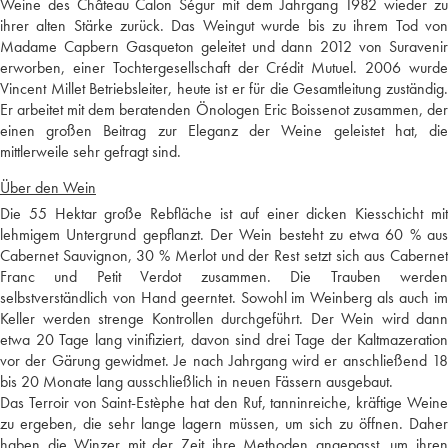
Weine des Château Calon Ségur mit dem Jahrgang 1982 wieder zu
ihrer alten Stärke zurück. Das Weingut wurde bis zu ihrem Tod von
Madame Capbern Gasqueton geleitet und dann 2012 von Suravenir
erworben, einer Tochtergesellschaft der Crédit Mutuel. 2006 wurde
Vincent Millet Betriebsleiter, heute ist er für die Gesamtleitung zuständig.
Er arbeitet mit dem beratenden Önologen Eric Boissenot zusammen, der
einen großen Beitrag zur Eleganz der Weine geleistet hat, die
mittlerweile sehr gefragt sind.
Über den Wein
Die 55 Hektar große Rebfläche ist auf einer dicken Kiesschicht mit
lehmigem Untergrund gepflanzt. Der Wein besteht zu etwa 60 % aus
Cabernet Sauvignon, 30 % Merlot und der Rest setzt sich aus Cabernet
Franc und Petit Verdot zusammen. Die Trauben werden
selbstverständlich von Hand geerntet. Sowohl im Weinberg als auch im
Keller werden strenge Kontrollen durchgeführt. Der Wein wird dann
etwa 20 Tage lang vinifiziert, davon sind drei Tage der Kaltmazeration
vor der Gärung gewidmet. Je nach Jahrgang wird er anschließend 18
bis 20 Monate lang ausschließlich in neuen Fässern ausgebaut.
Das Terroir von Saint-Estèphe hat den Ruf, tanninreiche, kräftige Weine
zu ergeben, die sehr lange lagern müssen, um sich zu öffnen. Daher
haben die Winzer mit der Zeit ihre Methoden angepasst, um ihren