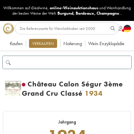
Willkommen auf iDealwine,
online-Weinauktionshaus
und
Weinhandlung
der besten Weine der Welt:
Burgund
,
Bordeaux
,
Champagne
...
Kaufen
Notierung
Wein-Enzyklopädie
VERKAUFEN
Château Calon Ségur 3ème
Grand Cru Classé
1934
Jahrgang