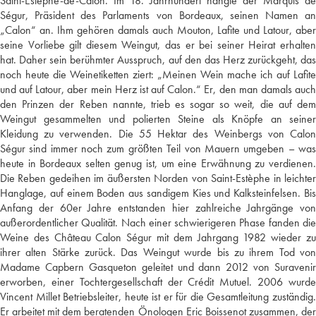
Saint-Estèphe-de-Calon. Im 18. Jahrhundert hängte der Marquis de
Ségur, Präsident des Parlaments von Bordeaux, seinen Namen an
„Calon“ an. Ihm gehören damals auch Mouton, Lafite und Latour, aber
seine Vorliebe gilt diesem Weingut, das er bei seiner Heirat erhalten
hat. Daher sein berühmter Ausspruch, auf den das Herz zurückgeht, das
noch heute die Weinetiketten ziert: „Meinen Wein mache ich auf Lafite
und auf Latour, aber mein Herz ist auf Calon.“ Er, den man damals auch
den Prinzen der Reben nannte, trieb es sogar so weit, die auf dem
Weingut gesammelten und polierten Steine als Knöpfe an seiner
Kleidung zu verwenden. Die 55 Hektar des Weinbergs von Calon
Ségur sind immer noch zum größten Teil von Mauern umgeben – was
heute in Bordeaux selten genug ist, um eine Erwähnung zu verdienen.
Die Reben gedeihen im äußersten Norden von Saint-Estèphe in leichter
Hanglage, auf einem Boden aus sandigem Kies und Kalksteinfelsen. Bis
Anfang der 60er Jahre entstanden hier zahlreiche Jahrgänge von
außerordentlicher Qualität. Nach einer schwierigeren Phase fanden die
Weine des Château Calon Ségur mit dem Jahrgang 1982 wieder zu
ihrer alten Stärke zurück. Das Weingut wurde bis zu ihrem Tod von
Madame Capbern Gasqueton geleitet und dann 2012 von Suravenir
erworben, einer Tochtergesellschaft der Crédit Mutuel. 2006 wurde
Vincent Millet Betriebsleiter, heute ist er für die Gesamtleitung zuständig.
Er arbeitet mit dem beratenden Önologen Eric Boissenot zusammen, der