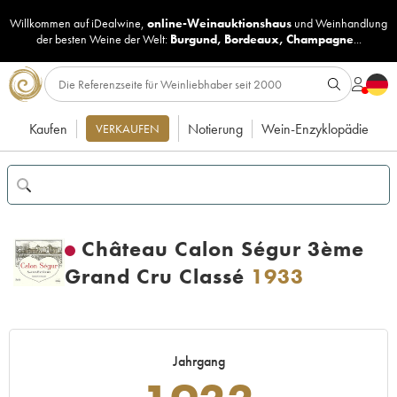
Willkommen auf iDealwine,
online-Weinauktionshaus
und
Weinhandlung
der besten Weine der Welt:
Burgund
,
Bordeaux
,
Champagne
...
Kaufen
Notierung
Wein-Enzyklopädie
VERKAUFEN
Château Calon Ségur 3ème
Grand Cru Classé
1933
Jahrgang