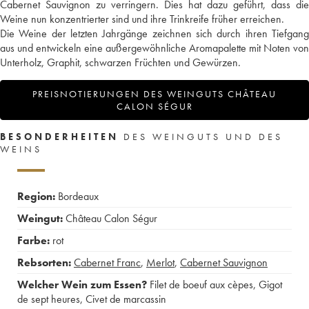
Cabernet Sauvignon zu verringern. Dies hat dazu geführt, dass die
Weine nun konzentrierter sind und ihre Trinkreife früher erreichen.
Die Weine der letzten Jahrgänge zeichnen sich durch ihren Tiefgang
aus und entwickeln eine außergewöhnliche Aromapalette mit Noten von
Unterholz, Graphit, schwarzen Früchten und Gewürzen.
PREISNOTIERUNGEN DES WEINGUTS CHÂTEAU
CALON SÉGUR
BESONDERHEITEN
DES WEINGUTS UND DES
WEINS
Region:
Bordeaux
Weingut:
Château Calon Ségur
Farbe:
rot
Rebsorten:
Cabernet Franc
,
Merlot
,
Cabernet Sauvignon
Welcher Wein zum Essen?
Filet de boeuf aux cèpes
,
Gigot
de sept heures
,
Civet de marcassin