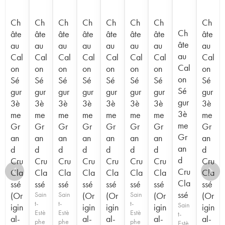
Ch
Ch
Ch
Ch
Ch
Ch
Ch
Ch
Ch
âte
âte
âte
âte
âte
âte
âte
âte
âte
au
au
au
au
au
au
au
au
au
Cal
Cal
Cal
Cal
Cal
Cal
Cal
Cal
Cal
on
on
on
on
on
on
on
on
on
Sé
Sé
Sé
Sé
Sé
Sé
Sé
Sé
Sé
gur
gur
gur
gur
gur
gur
gur
gur
gur
3è
3è
3è
3è
3è
3è
3è
3è
3è
me
me
me
me
me
me
me
me
me
Gr
Gr
Gr
Gr
Gr
Gr
Gr
Gr
Gr
an
an
an
an
an
an
an
an
an
d
d
d
d
d
d
d
d
d
Cru
Cru
Cru
Cru
Cru
Cru
Cru
Cru
Cru
Cla
Cla
Cla
Cla
Cla
Cla
Cla
Cla
Cla
ssé
ssé
ssé
ssé
ssé
ssé
ssé
ssé
ssé
(Or
Sain
Sain
(Or
(Or
Sain
(Or
(Or
t-
t-
t-
Sain
igin
igin
igin
igin
igin
Estè
Estè
Estè
t-
al-
al-
al-
al-
al-
phe
phe
phe
Estè