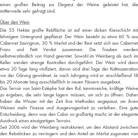
einen großen Beitrag zur Eleganz der Weine geleistet hat, die
mittlerweile sehr gefragt sind.
Über den Wein
Die 55 Hektar große Rebfläche ist auf einer dicken Kiesschicht mit
lehmigem Untergrund gepflanzt. Der Wein besteht zu etwa 60 % aus
Cabernet Sauvignon, 30 % Merlot und der Rest setzt sich aus Cabernet
Franc und Petit Verdot zusammen. Die Trauben werden
selbstverständlich von Hand geerntet. Sowohl im Weinberg als auch im
Keller werden strenge Kontrollen durchgeführt. Der Wein wird dann
etwa 20 Tage lang vinifiziert, davon sind drei Tage der Kaltmazeration
vor der Gärung gewidmet. Je nach Jahrgang wird er anschließend 18
bis 20 Monate lang ausschließlich in neuen Fässern ausgebaut.
Das Terroir von Saint-Estèphe hat den Ruf, tanninreiche, kräftige Weine
zu ergeben, die sehr lange lagern müssen, um sich zu öffnen. Daher
haben die Winzer mit der Zeit ihre Methoden angepasst, um ihren
Weinen mehr Finesse und Ausgewogenheit zu verleihen. Eine gute
Entscheidung, denn was den Calon so großartig macht, ist der elegante
Ausdruck eines einzigartigen Terroirs.
Seit 2006 wird der Weinberg restrukturiert, um den Abstand zwischen
den Rebstöcken zu verringern und den Anteil an Merlot zugunsten von