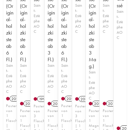
ssé
(Or
(Or
Sain
(Or
(Or
Sain
(Or
Sain
t-
t-
t-
Sain
igin
igin
igin
igin
igin
Estè
Estè
Estè
t-
al-
al-
al-
al-
al-
phe
phe
phe
Estè
hol
hol
hol
hol
hol
AO
AO
AO
phe
C
C
C
zki
zki
zki
zki
zki
AO
C
ste
ste
ste
ste
ste
ab
ab
ab
ab
ab
6
6
3
6
3
Fl.)
Fl.)
Fl.)
Fl.)
Ma
Sain
Sain
Sain
Sain
g.)
t-
t-
t-
t-
Sain
Estè
Estè
Estè
Estè
t-
phe
phe
phe
phe
Estè
AO
AO
AO
AO
phe
C
C
C
C
AO
C
2021
T
2020
T
1997
2008
2023
T
2023
T
2023
T
2019
Posten
Posten
Posten
Posten
von
Posten
Posten
von
Posten
Posten
von
von
1
von
von
1
von
von
3
3
Flasche
1
1
Flasche
1
1
Flaschen
Flaschen
|
Flasche
Flasche
|
Magnum
Flasche
| 1
| 1
202