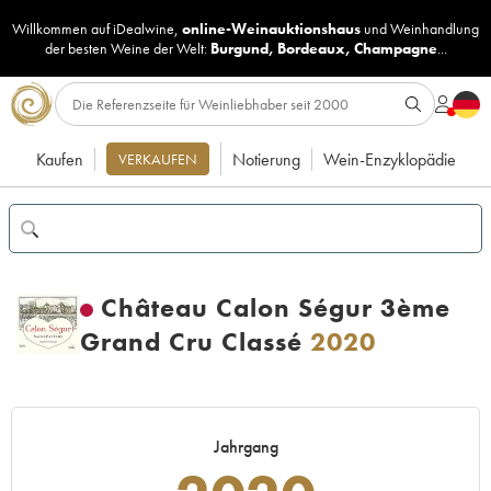
Willkommen auf iDealwine,
online-Weinauktionshaus
und
Weinhandlung
der besten Weine der Welt:
Burgund
,
Bordeaux
,
Champagne
...
Kaufen
Notierung
Wein-Enzyklopädie
VERKAUFEN
Château Calon Ségur 3ème
Grand Cru Classé
2020
Jahrgang