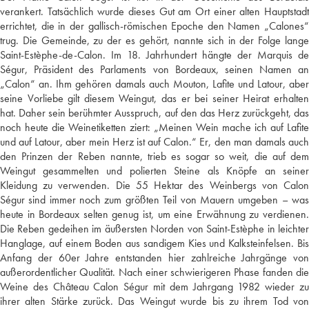
verankert. Tatsächlich wurde dieses Gut am Ort einer alten Hauptstadt
errichtet, die in der gallisch-römischen Epoche den Namen „Calones“
trug. Die Gemeinde, zu der es gehört, nannte sich in der Folge lange
Saint-Estèphe-de-Calon. Im 18. Jahrhundert hängte der Marquis de
Ségur, Präsident des Parlaments von Bordeaux, seinen Namen an
„Calon“ an. Ihm gehören damals auch Mouton, Lafite und Latour, aber
seine Vorliebe gilt diesem Weingut, das er bei seiner Heirat erhalten
hat. Daher sein berühmter Ausspruch, auf den das Herz zurückgeht, das
noch heute die Weinetiketten ziert: „Meinen Wein mache ich auf Lafite
und auf Latour, aber mein Herz ist auf Calon.“ Er, den man damals auch
den Prinzen der Reben nannte, trieb es sogar so weit, die auf dem
Weingut gesammelten und polierten Steine als Knöpfe an seiner
Kleidung zu verwenden. Die 55 Hektar des Weinbergs von Calon
Ségur sind immer noch zum größten Teil von Mauern umgeben – was
heute in Bordeaux selten genug ist, um eine Erwähnung zu verdienen.
Die Reben gedeihen im äußersten Norden von Saint-Estèphe in leichter
Hanglage, auf einem Boden aus sandigem Kies und Kalksteinfelsen. Bis
Anfang der 60er Jahre entstanden hier zahlreiche Jahrgänge von
außerordentlicher Qualität. Nach einer schwierigeren Phase fanden die
Weine des Château Calon Ségur mit dem Jahrgang 1982 wieder zu
ihrer alten Stärke zurück. Das Weingut wurde bis zu ihrem Tod von