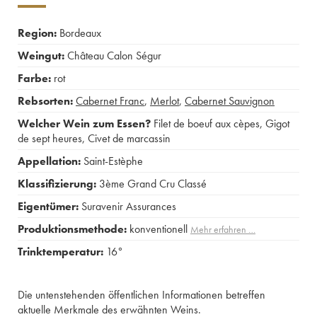
Region:
Bordeaux
Weingut:
Château Calon Ségur
Farbe:
rot
Rebsorten:
Cabernet Franc
,
Merlot
,
Cabernet Sauvignon
Welcher Wein zum Essen?
Filet de boeuf aux cèpes
,
Gigot
de sept heures
,
Civet de marcassin
Appellation:
Saint-Estèphe
Klassifizierung:
3ème Grand Cru Classé
Eigentümer:
Suravenir Assurances
Produktionsmethode:
konventionell
Mehr erfahren …
Trinktemperatur:
16°
Die untenstehenden öffentlichen Informationen betreffen
aktuelle Merkmale des erwähnten Weins.