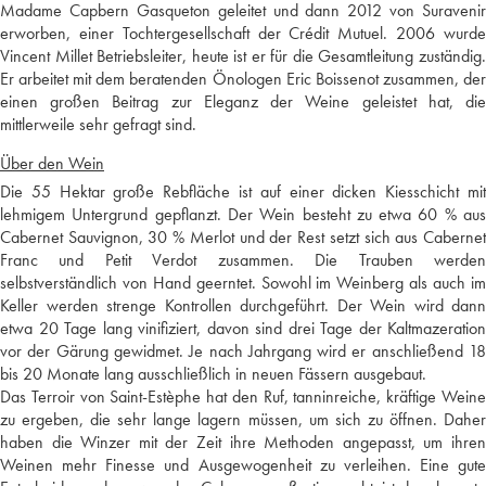
Madame Capbern Gasqueton geleitet und dann 2012 von Suravenir
erworben, einer Tochtergesellschaft der Crédit Mutuel. 2006 wurde
Vincent Millet Betriebsleiter, heute ist er für die Gesamtleitung zuständig.
Er arbeitet mit dem beratenden Önologen Eric Boissenot zusammen, der
einen großen Beitrag zur Eleganz der Weine geleistet hat, die
mittlerweile sehr gefragt sind.
Über den Wein
Die 55 Hektar große Rebfläche ist auf einer dicken Kiesschicht mit
lehmigem Untergrund gepflanzt. Der Wein besteht zu etwa 60 % aus
Cabernet Sauvignon, 30 % Merlot und der Rest setzt sich aus Cabernet
Franc und Petit Verdot zusammen. Die Trauben werden
selbstverständlich von Hand geerntet. Sowohl im Weinberg als auch im
Keller werden strenge Kontrollen durchgeführt. Der Wein wird dann
etwa 20 Tage lang vinifiziert, davon sind drei Tage der Kaltmazeration
vor der Gärung gewidmet. Je nach Jahrgang wird er anschließend 18
bis 20 Monate lang ausschließlich in neuen Fässern ausgebaut.
Das Terroir von Saint-Estèphe hat den Ruf, tanninreiche, kräftige Weine
zu ergeben, die sehr lange lagern müssen, um sich zu öffnen. Daher
haben die Winzer mit der Zeit ihre Methoden angepasst, um ihren
Weinen mehr Finesse und Ausgewogenheit zu verleihen. Eine gute