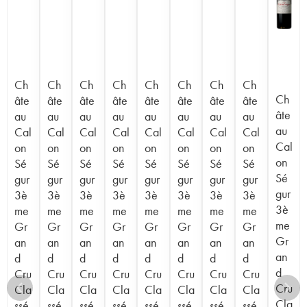
Ch
Ch
Ch
Ch
Ch
Ch
Ch
Ch
Ch
âte
âte
âte
âte
âte
âte
âte
âte
âte
au
au
au
au
au
au
au
au
au
Cal
Cal
Cal
Cal
Cal
Cal
Cal
Cal
Cal
on
on
on
on
on
on
on
on
on
Sé
Sé
Sé
Sé
Sé
Sé
Sé
Sé
Sé
gur
gur
gur
gur
gur
gur
gur
gur
gur
3è
3è
3è
3è
3è
3è
3è
3è
3è
me
me
me
me
me
me
me
me
me
Gr
Gr
Gr
Gr
Gr
Gr
Gr
Gr
Gr
an
an
an
an
an
an
an
an
an
d
d
d
d
d
d
d
d
d
Cru
Cru
Cru
Cru
Cru
Cru
Cru
Cru
Cru
Cla
Cla
Cla
Cla
Cla
Cla
Cla
Cla
Cla
ssé
ssé
ssé
ssé
ssé
ssé
ssé
ssé