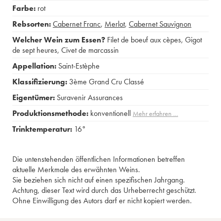
Farbe:
rot
Rebsorten:
Cabernet Franc
,
Merlot
,
Cabernet Sauvignon
Welcher Wein zum Essen?
Filet de boeuf aux cèpes
,
Gigot
de sept heures
,
Civet de marcassin
Appellation:
Saint-Estèphe
Klassifizierung:
3ème Grand Cru Classé
Eigentümer:
Suravenir Assurances
Produktionsmethode:
konventionell
Mehr erfahren …
Trinktemperatur:
16°
Die untenstehenden öffentlichen Informationen betreffen
aktuelle Merkmale des erwähnten Weins.
Sie beziehen sich nicht auf einen spezifischen Jahrgang.
Achtung, dieser Text wird durch das Urheberrecht geschützt.
Ohne Einwilligung des Autors darf er nicht kopiert werden.