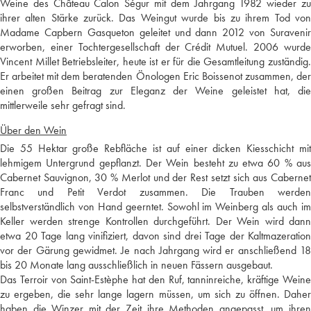
Weine des Château Calon Ségur mit dem Jahrgang 1982 wieder zu
ihrer alten Stärke zurück. Das Weingut wurde bis zu ihrem Tod von
Madame Capbern Gasqueton geleitet und dann 2012 von Suravenir
erworben, einer Tochtergesellschaft der Crédit Mutuel. 2006 wurde
Vincent Millet Betriebsleiter, heute ist er für die Gesamtleitung zuständig.
Er arbeitet mit dem beratenden Önologen Eric Boissenot zusammen, der
einen großen Beitrag zur Eleganz der Weine geleistet hat, die
mittlerweile sehr gefragt sind.
Über den Wein
Die 55 Hektar große Rebfläche ist auf einer dicken Kiesschicht mit
lehmigem Untergrund gepflanzt. Der Wein besteht zu etwa 60 % aus
Cabernet Sauvignon, 30 % Merlot und der Rest setzt sich aus Cabernet
Franc und Petit Verdot zusammen. Die Trauben werden
selbstverständlich von Hand geerntet. Sowohl im Weinberg als auch im
Keller werden strenge Kontrollen durchgeführt. Der Wein wird dann
etwa 20 Tage lang vinifiziert, davon sind drei Tage der Kaltmazeration
vor der Gärung gewidmet. Je nach Jahrgang wird er anschließend 18
bis 20 Monate lang ausschließlich in neuen Fässern ausgebaut.
Das Terroir von Saint-Estèphe hat den Ruf, tanninreiche, kräftige Weine
zu ergeben, die sehr lange lagern müssen, um sich zu öffnen. Daher
haben die Winzer mit der Zeit ihre Methoden angepasst, um ihren