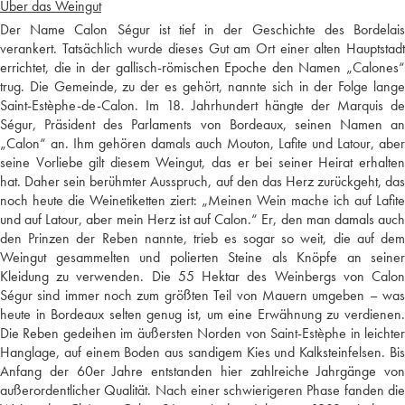
Über das Weingut
Der Name Calon Ségur ist tief in der Geschichte des Bordelais
verankert. Tatsächlich wurde dieses Gut am Ort einer alten Hauptstadt
errichtet, die in der gallisch-römischen Epoche den Namen „Calones“
trug. Die Gemeinde, zu der es gehört, nannte sich in der Folge lange
Saint-Estèphe-de-Calon. Im 18. Jahrhundert hängte der Marquis de
Ségur, Präsident des Parlaments von Bordeaux, seinen Namen an
„Calon“ an. Ihm gehören damals auch Mouton, Lafite und Latour, aber
seine Vorliebe gilt diesem Weingut, das er bei seiner Heirat erhalten
hat. Daher sein berühmter Ausspruch, auf den das Herz zurückgeht, das
noch heute die Weinetiketten ziert: „Meinen Wein mache ich auf Lafite
und auf Latour, aber mein Herz ist auf Calon.“ Er, den man damals auch
den Prinzen der Reben nannte, trieb es sogar so weit, die auf dem
Weingut gesammelten und polierten Steine als Knöpfe an seiner
Kleidung zu verwenden. Die 55 Hektar des Weinbergs von Calon
Ségur sind immer noch zum größten Teil von Mauern umgeben – was
heute in Bordeaux selten genug ist, um eine Erwähnung zu verdienen.
Die Reben gedeihen im äußersten Norden von Saint-Estèphe in leichter
Hanglage, auf einem Boden aus sandigem Kies und Kalksteinfelsen. Bis
Anfang der 60er Jahre entstanden hier zahlreiche Jahrgänge von
außerordentlicher Qualität. Nach einer schwierigeren Phase fanden die