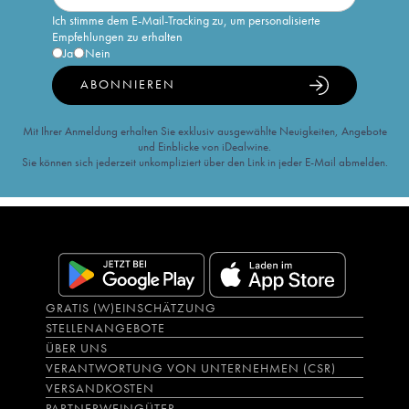
Ich stimme dem E-Mail-Tracking zu, um personalisierte
Empfehlungen zu erhalten
Ja
Nein
ABONNIEREN
Mit Ihrer Anmeldung erhalten Sie exklusiv ausgewählte Neuigkeiten, Angebote
und Einblicke von iDealwine.
Sie können sich jederzeit unkompliziert über den Link in jeder E-Mail abmelden.
GRATIS (W)EINSCHÄTZUNG
STELLENANGEBOTE
ÜBER UNS
VERANTWORTUNG VON UNTERNEHMEN (CSR)
VERSANDKOSTEN
PARTNERWEINGÜTER