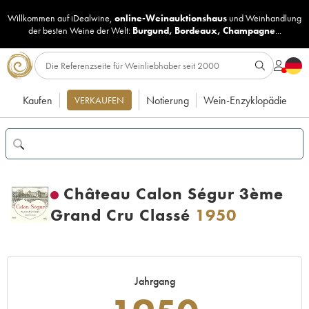
Willkommen auf iDealwine,
online-Weinauktionshaus
und
Weinhandlung
der besten Weine der Welt:
Burgund
,
Bordeaux
,
Champagne
...
Kaufen
Notierung
Wein-Enzyklopädie
VERKAUFEN
Château Calon Ségur 3ème
Grand Cru Classé
1950
Jahrgang