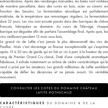
extraordinaires. Après des vendanges manuelles, les baies sont vinifiées
de manière parcellaire, dans des cuves en bois, acier ou ciment, en
fonction des besoins. La fermentation alcoolique est parfaitement
maîtrisée, de la température aux remontages réguliers. La fermentation
dure 22 jours. Les vins sont ensuite passés dans des barriques de chêne
français, fabriquées au domaine. Au cours de l'élevage, chaque
barrique est dégustée afin de parfaire l'assemblage final. Après quoi, les
vins vieillissent pendant 15 mois sous-bois.
Le grand vin de Lafite n'est jamais le plus démonstratif des vins de
Pauillac. Mais c'est davantage sa finesse exceptionnelle qui s'exprime
après 15 à 30 ans de garde qui en fait un vin à part, à la hauteur de son
rang de Premier Grand Cru classé. Doté d'une complexité aromatique
fabuleuse, il exhale notamment un arôme de cèdre caractéristique qui le
rend si prisé par les amateurs. Les grands millésimes de Lafite semblent
capable de défier les décennies et ne jamais mourir. Un véritable
monument.
CONSULTER LES COTES DU DOMAINE CHÂTEAU
LAFITE-ROTHSCHILD
CARACTÉRISTIQUES
DU DOMAINE & DE LA
CUVÉE