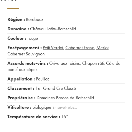
Région :
Bordeaux
Domaine :
Château Lafite-Rothschild
Couleur :
rouge
Encépagement :
Petit Verdot
,
Cabernet Franc
,
Merlot
,
Cabernet Sauvignon
Accords mets-vins :
Grive aux raisins
,
Chapon rôti
,
Côte de
boeuf aux cèpes
Appellation :
Pauillac
Classement :
1er Grand Cru Classé
Propriétaire :
Domaines Barons de Rothschild
Viticulture :
biologique
En savoir plus...
Température de service :
16°