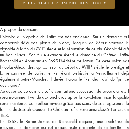
VOUS POSSÉDEZ UN VIN IDENTIQUE ?
A propos du domaine
L'histoire du vignoble de Lafite est très ancienne. Sur un domaine qui
comportait déjà des plants de vigne, Jacques de Ségur structure le
vignoble à la fin du XVII° siècle et la réputation de ce vin s'établit déjà à
un bon niveau. Son fils Alexandre étend le domaine du Château Lafite
Rothschild en épousant en 1695 l'héritière de Latour. De cette union naît
Nicolas-Alexandre, qui construit au début du XVIII° siècle le prestige et
la renommée de Lafite, le vin étant plébiscité à Versailles et déjà
également outre-Manche. Il devient alors le "vin des rois" du "prince
des vignes".
Au décès de ce dernier, Lafite connait une succession de propriétaires, il
sera notamment vendu aux enchères après la Révolution, mais la qualité
sera maintenue au meilleur niveau grâce aux soins de ses régisseurs, la
famille de Joseph Goudal. Le Château Lafite sera ainsi classé 1er cru en
1855.
En 1868, le Baron James de Rothschild acquiert, aux enchères de
nouveau, le domaine qui est depuis resté propriété de sa famille. En