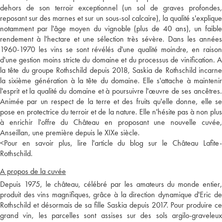
dehors de son terroir exceptionnel (un sol de graves profondes,
reposant sur des marnes et sur un sous-sol calcaire), la qualité s'explique
notamment par l'âge moyen du vignoble (plus de 40 ans), un faible
rendement à l'hectare et une sélection très sévère. Dans les années
1960-1970 les vins se sont révélés d'une qualité moindre, en raison
d'une gestion moins stricte du domaine et du processus de vinification. A
la tête du groupe Rothschild depuis 2018, Saskia de Rothschild incarne
la sixième génération à la tête du domaine. Elle s'attache à maintenir
l'esprit et la qualité du domaine et à poursuivre l'œuvre de ses ancêtres.
Animée par un respect de la terre et des fruits qu'elle donne, elle se
pose en protectrice du terroir et de la nature. Elle n'hésite pas à non plus
à enrichir l'offre du Château en proposant une nouvelle cuvée,
Anseillan, une première depuis le XIXe siècle.
<
Pour en savoir plus, lire l'article du blog sur le Château Lafite-
Rothschild.
A propos de la cuvée
Depuis 1975, le château, célébré par les amateurs du monde entier,
produit des vins magnifiques, grâce à la direction dynamique d'Eric de
Rothschild et désormais de sa fille Saskia depuis 2017. Pour produire ce
grand vin, les parcelles sont assises sur des sols argilo-graveleux