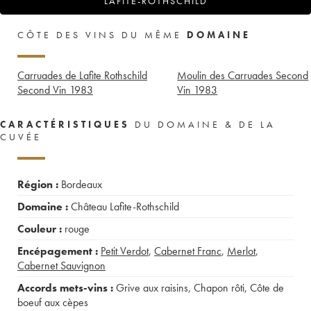
LAFITE-ROTHSCHILD
CÔTE DES VINS DU MÊME
DOMAINE
Carruades de Lafite Rothschild
Moulin des Carruades Second
Second Vin
1983
Vin
1983
CARACTÉRISTIQUES
DU DOMAINE & DE LA
CUVÉE
Région :
Bordeaux
Domaine :
Château Lafite-Rothschild
Couleur :
rouge
Encépagement :
Petit Verdot
,
Cabernet Franc
,
Merlot
,
Cabernet Sauvignon
Accords mets-vins :
Grive aux raisins
,
Chapon rôti
,
Côte de
boeuf aux cèpes