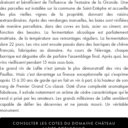
drainant et bénéficient de l'influence de l'estuaire de la Gironde. Une
des parcelles est installée sur la commune de Saint-Estèphe et accueille
les plus vieilles vignes de la propriété, donnant des raisins
extraordinaires. Après des vendanges manuelles, les baies sont vinifiées
de manière parcellaire, dans des cuves en bois, acier ou ciment, en
fonction des besoins. La fermentation alcoolique est parfaitement
maîtrisée, de la température aux remontages réguliers. La fermentation
dure 22 jours. Les vins sont ensuite passés dans des barriques de chêne
français, fabriquées au domaine. Au cours de l'élevage, chaque
barrique est dégustée afin de parfaire l'assemblage final. Après quoi, les
vins vieillissent pendant 15 mois sous-bois.
Le grand vin de Lafite n'est jamais le plus démonstratif des vins de
Pauillac. Mais c'est davantage sa finesse exceptionnelle qui s'exprime
après 15 à 30 ans de garde qui en fait un vin à part, à la hauteur de son
rang de Premier Grand Cru classé. Doté d'une complexité aromatique
fabuleuse, il exhale notamment un arôme de cèdre caractéristique qui le
rend si prisé par les amateurs. Les grands millésimes de Lafite semblent
capable de défier les décennies et ne jamais mourir. Un véritable
monument.
CONSULTER LES COTES DU DOMAINE CHÂTEAU