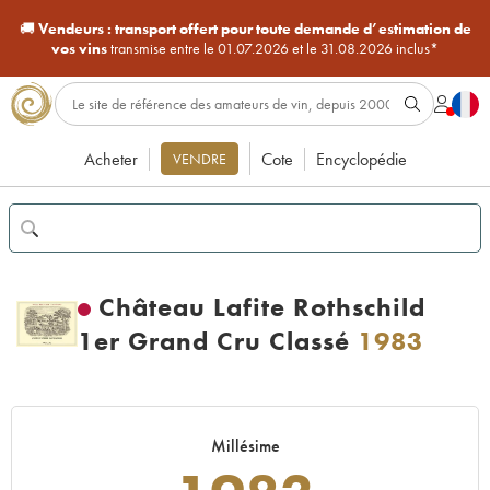
🚚
Vendeurs :
transport offert pour toute demande d’estimation de
vos vins
transmise entre le 01.07.2026 et le 31.08.2026 inclus*
Acheter
Cote
Encyclopédie
VENDRE
Château Lafite Rothschild
1er Grand Cru Classé
1983
Millésime