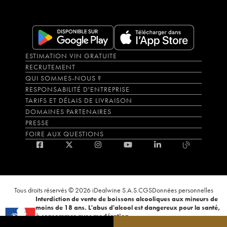
ESTIMATION VIN GRATUITE
RECRUTEMENT
QUI SOMMES-NOUS ?
RESPONSABILITÉ D'ENTREPRISE
TARIFS ET DÉLAIS DE LIVRAISON
DOMAINES PARTENAIRES
PRESSE
FOIRE AUX QUESTIONS
Tous droits réservés © 2026 iDealwine S.A.S.
CGS
Données personnelles
Interdiction de vente de boissons alcooliques aux mineurs de
moins de 18 ans. L'abus d'alcool est dangereux pour la santé,
à consommer avec modération.
La preuve de majorité de l'acheteur est exigée au moment de la vente en