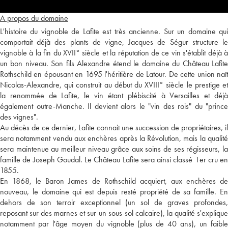
A propos du domaine
L'histoire du vignoble de Lafite est très ancienne. Sur un domaine qui
comportait déjà des plants de vigne, Jacques de Ségur structure le
vignoble à la fin du XVII° siècle et la réputation de ce vin s'établit déjà à
un bon niveau. Son fils Alexandre étend le domaine du Château Lafite
Rothschild en épousant en 1695 l'héritière de Latour. De cette union naît
Nicolas-Alexandre, qui construit au début du XVIII° siècle le prestige et
la renommée de Lafite, le vin étant plébiscité à Versailles et déjà
également outre-Manche. Il devient alors le "vin des rois" du "prince
des vignes".
Au décès de ce dernier, Lafite connait une succession de propriétaires, il
sera notamment vendu aux enchères après la Révolution, mais la qualité
sera maintenue au meilleur niveau grâce aux soins de ses régisseurs, la
famille de Joseph Goudal. Le Château Lafite sera ainsi classé 1er cru en
1855.
En 1868, le Baron James de Rothschild acquiert, aux enchères de
nouveau, le domaine qui est depuis resté propriété de sa famille. En
dehors de son terroir exceptionnel (un sol de graves profondes,
reposant sur des marnes et sur un sous-sol calcaire), la qualité s'explique
notamment par l'âge moyen du vignoble (plus de 40 ans), un faible