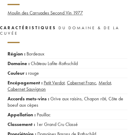
Moulin des Carruades Second Vin
1977
CARACTÉRISTIQUES
DU DOMAINE & DE LA
CUVÉE
Région :
Bordeaux
Domaine :
Château Lafite-Rothschild
Couleur :
rouge
Encépagement :
Petit Verdot
,
Cabernet Franc
,
Merlot
,
Cabernet Sauvignon
Accords mets-vins :
Grive aux raisins
,
Chapon rôti
,
Côte de
boeuf aux cèpes
Appellation :
Pauillac
Classement :
1er Grand Cru Classé
Propriétaire :
Domaines Barons de Rothschild