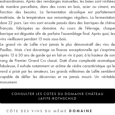
extraordinaires. Après des vendanges manuelles, les baies sont vinifiées
de manière parcellaire, dans des cuves en bois, acier ou ciment, en
fonction des besoins. La fermentation alcoolique est parfaitement
maîtrisée, de la température aux remontages réguliers. La fermentation
dure 22 jours. Les vins sont ensuite passés dans des barriques de chêne
français, fabriquées au domaine. Au cours de l'élevage, chaque
barrique est dégustée afin de parfaire l'assemblage final. Après quoi, les
vins vieillissent pendant 15 mois sous-bois.
Le grand vin de Lafite n'est jamais le plus démonstratif des vins de
Pauillac. Mais c'est davantage sa finesse exceptionnelle qui s'exprime
après 15 à 30 ans de garde qui en fait un vin à part, à la hauteur de son
rang de Premier Grand Cru classé. Doté d'une complexité aromatique
fabuleuse, il exhale notamment un arôme de cèdre caractéristique qui le
rend si prisé par les amateurs. Les grands millésimes de Lafite semblent
capable de défier les décennies et ne jamais mourir. Un véritable
monument.
CONSULTER LES COTES DU DOMAINE CHÂTEAU
LAFITE-ROTHSCHILD
CÔTE DES VINS DU MÊME
DOMAINE