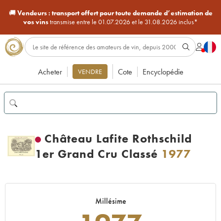
🚚
Vendeurs :
transport offert pour toute demande d’estimation de
vos vins
transmise entre le 01.07.2026 et le 31.08.2026 inclus*
Acheter
Cote
Encyclopédie
VENDRE
Château Lafite Rothschild
1er Grand Cru Classé
1977
Millésime