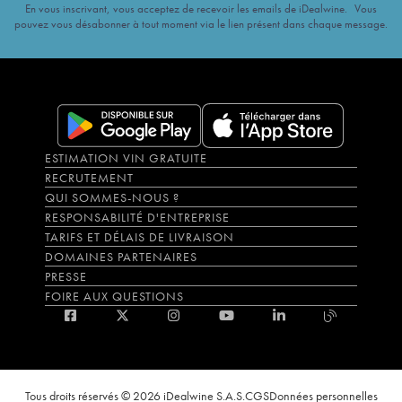
En vous inscrivant, vous acceptez de recevoir les emails de iDealwine. Vous
pouvez vous désabonner à tout moment via le lien présent dans chaque message.
ESTIMATION VIN GRATUITE
RECRUTEMENT
QUI SOMMES-NOUS ?
RESPONSABILITÉ D'ENTREPRISE
TARIFS ET DÉLAIS DE LIVRAISON
DOMAINES PARTENAIRES
PRESSE
FOIRE AUX QUESTIONS
Tous droits réservés © 2026 iDealwine S.A.S.
CGS
Données personnelles