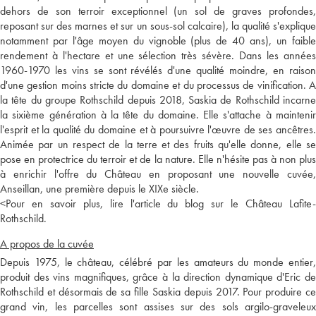
dehors de son terroir exceptionnel (un sol de graves profondes,
reposant sur des marnes et sur un sous-sol calcaire), la qualité s'explique
notamment par l'âge moyen du vignoble (plus de 40 ans), un faible
rendement à l'hectare et une sélection très sévère. Dans les années
1960-1970 les vins se sont révélés d'une qualité moindre, en raison
d'une gestion moins stricte du domaine et du processus de vinification. A
la tête du groupe Rothschild depuis 2018, Saskia de Rothschild incarne
la sixième génération à la tête du domaine. Elle s'attache à maintenir
l'esprit et la qualité du domaine et à poursuivre l'œuvre de ses ancêtres.
Animée par un respect de la terre et des fruits qu'elle donne, elle se
pose en protectrice du terroir et de la nature. Elle n'hésite pas à non plus
à enrichir l'offre du Château en proposant une nouvelle cuvée,
Anseillan, une première depuis le XIXe siècle.
<
Pour en savoir plus, lire l'article du blog sur le Château Lafite-
Rothschild.
A propos de la cuvée
Depuis 1975, le château, célébré par les amateurs du monde entier,
produit des vins magnifiques, grâce à la direction dynamique d'Eric de
Rothschild et désormais de sa fille Saskia depuis 2017. Pour produire ce
grand vin, les parcelles sont assises sur des sols argilo-graveleux