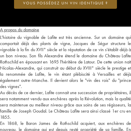
VOUS POSSÉDEZ UN VIN IDENTIQUE ?
A propos du domaine
L'histoire du vignoble de Lafite est très ancienne. Sur un domaine qui
comportait déjà des plants de vigne, Jacques de Ségur structure le
vignoble à la fin du XVII° siècle et la réputation de ce vin s'établit déjà à
un bon niveau. Son fils Alexandre étend le domaine du Château Lafite
Rothschild en épousant en 1695 l'héritière de Latour. De cette union naît
Nicolas-Alexandre, qui construit au début du XVIII° siècle le prestige et
la renommée de Lafite, le vin étant plébiscité à Versailles et déjà
également outre-Manche. Il devient alors le "vin des rois" du "prince
des vignes".
Au décès de ce dernier, Lafite connait une succession de propriétaires, il
sera notamment vendu aux enchères après la Révolution, mais la qualité
sera maintenue au meilleur niveau grâce aux soins de ses régisseurs, la
famille de Joseph Goudal. Le Château Lafite sera ainsi classé 1er cru en
1855.
En 1868, le Baron James de Rothschild acquiert, aux enchères de
nouveau, le domaine qui est depuis resté propriété de sa famille. En