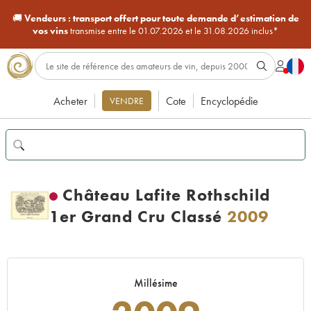
🚚
Vendeurs :
transport offert pour toute demande d’estimation de
vos vins
transmise entre le 01.07.2026 et le 31.08.2026 inclus*
Acheter
Cote
Encyclopédie
VENDRE
Château Lafite Rothschild
1er Grand Cru Classé
2009
Millésime