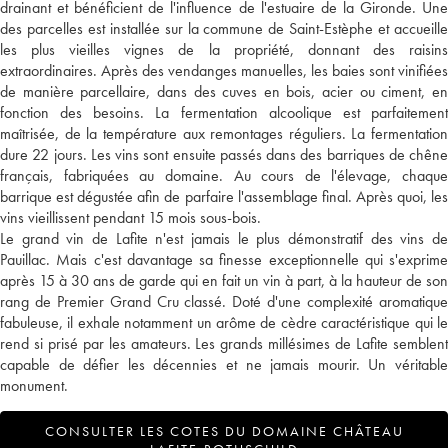
drainant et bénéficient de l'influence de l'estuaire de la Gironde. Une
des parcelles est installée sur la commune de Saint-Estèphe et accueille
les plus vieilles vignes de la propriété, donnant des raisins
extraordinaires. Après des vendanges manuelles, les baies sont vinifiées
de manière parcellaire, dans des cuves en bois, acier ou ciment, en
fonction des besoins. La fermentation alcoolique est parfaitement
maîtrisée, de la température aux remontages réguliers. La fermentation
dure 22 jours. Les vins sont ensuite passés dans des barriques de chêne
français, fabriquées au domaine. Au cours de l'élevage, chaque
barrique est dégustée afin de parfaire l'assemblage final. Après quoi, les
vins vieillissent pendant 15 mois sous-bois.
Le grand vin de Lafite n'est jamais le plus démonstratif des vins de
Pauillac. Mais c'est davantage sa finesse exceptionnelle qui s'exprime
après 15 à 30 ans de garde qui en fait un vin à part, à la hauteur de son
rang de Premier Grand Cru classé. Doté d'une complexité aromatique
fabuleuse, il exhale notamment un arôme de cèdre caractéristique qui le
rend si prisé par les amateurs. Les grands millésimes de Lafite semblent
capable de défier les décennies et ne jamais mourir. Un véritable
monument.
CONSULTER LES COTES DU DOMAINE CHÂTEAU