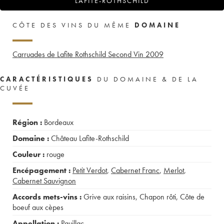
LAFITE-ROTHSCHILD
CÔTE DES VINS DU MÊME
DOMAINE
Carruades de Lafite Rothschild Second Vin
2009
CARACTÉRISTIQUES
DU DOMAINE & DE LA
CUVÉE
Région :
Bordeaux
Domaine :
Château Lafite-Rothschild
Couleur :
rouge
Encépagement :
Petit Verdot
,
Cabernet Franc
,
Merlot
,
Cabernet Sauvignon
Accords mets-vins :
Grive aux raisins
,
Chapon rôti
,
Côte de
boeuf aux cèpes
Appellation :
Pauillac