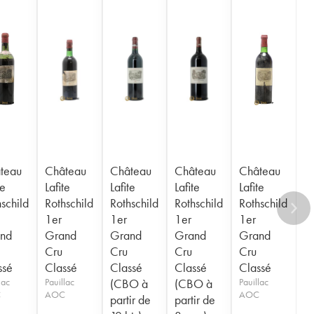
teau
Château
Château
Château
Château
te
Lafite
Lafite
Lafite
Lafite
schild
Rothschild
Rothschild
Rothschild
Rothschild
1er
1er
1er
1er
nd
Grand
Grand
Grand
Grand
Cru
Cru
Cru
Cru
ssé
Classé
Classé
Classé
Classé
lac
Pauillac
(CBO à
(CBO à
Pauillac
C
AOC
AOC
partir de
partir de