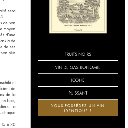
lité sera
55.
rs de son
âge moyen
lés d'une
Saskia de
re de ses
à non plus
FRUITS NOIRS
VIN DE GASTRONOMIE
ICÔNE
schild et
icient de
PUISSANT
nes de la
 en bois,
VOUS POSSÉDEZ UN VIN
liers. La
IDENTIQUE ?
e, chaque
s 15 à 30