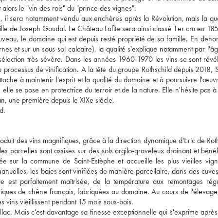
alors le "vin des rois" du "prince des vignes".
s, il sera notamment vendu aux enchères après la Révolution, mais la qua
ille de Joseph Goudal. Le Château Lafite sera ainsi classé 1er cru en 18
eau, le domaine qui est depuis resté propriété de sa famille. En deho
nes et sur un sous-sol calcaire), la qualité s'explique notamment par l'
 sélection très sévère. Dans les années 1960-1970 les vins se sont révé
u processus de vinification. A la tête du groupe Rothschild depuis 2018, 
ttache à maintenir l'esprit et la qualité du domaine et à poursuivre l'œuv
elle se pose en protectrice du terroir et de la nature. Elle n'hésite pas 
an, une première depuis le XIXe siècle.
d.
duit des vins magnifiques, grâce à la direction dynamique d'Eric de Roth
es parcelles sont assises sur des sols argilo-graveleux drainant et bénéf
llée sur la commune de Saint-Estèphe et accueille les plus vieilles vig
nuelles, les baies sont vinifiées de manière parcellaire, dans des cuves
ue est parfaitement maîtrisée, de la température aux remontages régu
rriques de chêne français, fabriquées au domaine. Au cours de l'élevag
s vins vieillissent pendant 15 mois sous-bois.
uillac. Mais c'est davantage sa finesse exceptionnelle qui s'exprime aprè