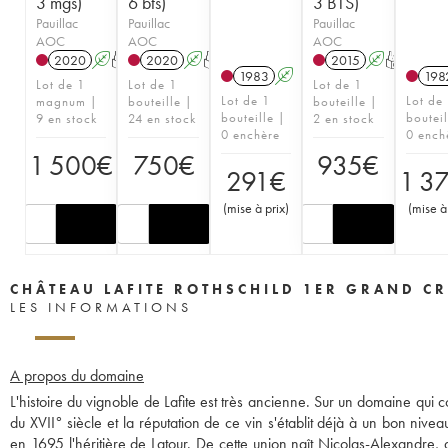
3 mgs)
6 bts)
3 BTS)
Pauillac
Pauillac
Pauillac
AOC
AOC
AOC
2020
A
T
2020
A
T
2015
A
T
1983
A
198
Lot de 1
Lot de 1
Lot de 1
Lot de 1
Lot de
magnum |
bouteille |
bouteille |
bouteille |
bouteil
9 en stock
24 en stock
2 en stock
0 enchère
0 ench
1 500
€
750
€
935
€
291
€
1 3
(
mise à prix
)
(
mise à
CHÂTEAU LAFITE ROTHSCHILD 1ER GRAND CR
LES INFORMATIONS
A propos du domaine
L'histoire du vignoble de Lafite est très ancienne. Sur un domaine qui c
du XVII° siècle et la réputation de ce vin s'établit déjà à un bon niv
en 1695 l'héritière de Latour. De cette union naît Nicolas-Alexandre, q