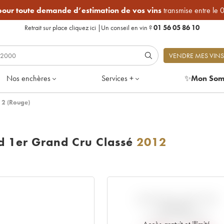
 pour toute demande d’estimation de vos vins
transmise entre le 
Retrait sur place
cliquez ici
|
Un conseil en vin ?
01 56 05 86 10
VENDRE MES VINS
Nos enchères
Services +
✨
Mon Som
12 (Rouge)
ld 1er Grand Cru Classé
2012
VARIATION COTE PAR
RAPPORT
AU PRIX PRIMEUR