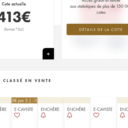
Accès gratuit et illimité
470,40
€
Cote actuelle
aux statistiques de plus de 150 
413
€
cotes
PRIX PRIMEURS 2012
-12.17%
-20%
(format 75cl)
DÉTAILS DE LA COTE
VARIATION COTE
VARIATION PR
ACTUELLE / PRIX
PRIMEUR
PRIMEUR
MILLÉSIME 20
/ 2011
+
 CLASSÉ EN VENTE
585
€
par 3 | -10%
ÈRE
E-CAVISTE
ENCHÈRE
ENCHÈRE
E-CAVISTE
ENC