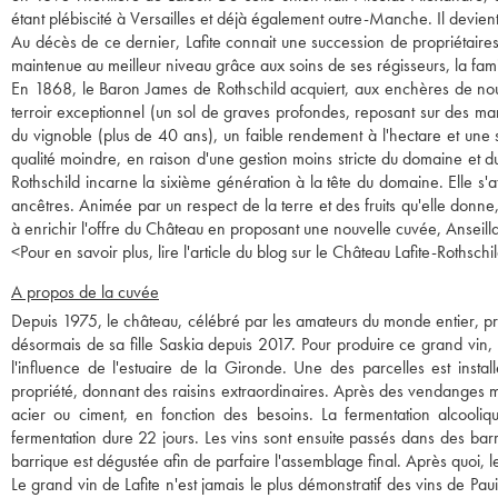
étant plébiscité à Versailles et déjà également outre-Manche. Il devient 
Au décès de ce dernier, Lafite connait une succession de propriétaire
maintenue au meilleur niveau grâce aux soins de ses régisseurs, la fam
En 1868, le Baron James de Rothschild acquiert, aux enchères de nouv
terroir exceptionnel (un sol de graves profondes, reposant sur des mar
du vignoble (plus de 40 ans), un faible rendement à l'hectare et une
qualité moindre, en raison d'une gestion moins stricte du domaine et d
Rothschild incarne la sixième génération à la tête du domaine. Elle s'a
ancêtres. Animée par un respect de la terre et des fruits qu'elle donne, 
à enrichir l'offre du Château en proposant une nouvelle cuvée, Anseill
<
Pour en savoir plus, lire l'article du blog sur le Château Lafite-Rothschil
A propos de la cuvée
Depuis 1975, le château, célébré par les amateurs du monde entier, pro
désormais de sa fille Saskia depuis 2017. Pour produire ce grand vin, l
l'influence de l'estuaire de la Gironde. Une des parcelles est insta
propriété, donnant des raisins extraordinaires. Après des vendanges ma
acier ou ciment, en fonction des besoins. La fermentation alcooliq
fermentation dure 22 jours. Les vins sont ensuite passés dans des ba
barrique est dégustée afin de parfaire l'assemblage final. Après quoi, le
Le grand vin de Lafite n'est jamais le plus démonstratif des vins de Pa