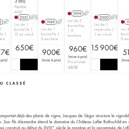
3 bts)
Pauillac
AOC
1999
A
2021
A
T
2000
A
T
Lot de 2
2
A
1989
A
1
Lot de 1
Lot de 1
bouteilles
 1
Lot de 1
Lot 
bouteille |
impériale |
| 0
le |
bouteille |
bout
15 en stock
1 en stock
enchère
ère
0 enchère
0 en
650
€
15 900
€
960
€
77
€
900
€
5
(
mise à prix
)
 prix
)
(
mise à prix
)
(
mise
Prix à l'unité
480
€
U CLASSÉ
omportait déjà des plants de vigne, Jacques de Ségur structure le vignoble
eau. Son fils Alexandre étend le domaine du Château Lafite Rothschild en
ui construit au début du XVIII° siècle le prestige et la renommée de Lafit