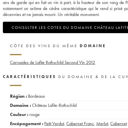
ans de garde qui en fait un vin à part, à la hauteur de son rang de 
notamment un arôme de cèdre caractéristique qui le rend si prisé pa
décennies et ne jamais mourir. Un véritable monument.
CONSULTER LES COTES DU DOMAINE CHÂTEAU LAFIT
CÔTE DES VINS DU MÊME
DOMAINE
Carruades de Lafite Rothschild Second Vin
2012
CARACTÉRISTIQUES
DU DOMAINE & DE LA CU
Région :
Bordeaux
Domaine :
Château Lafite-Rothschild
Couleur :
rouge
Encépagement :
Petit Verdot
,
Cabernet Franc
,
Merlot
,
Cabernet