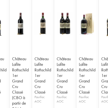
au
Château
Château
Château
Château
Châ
Lafite
Lafite
Lafite
Lafite
Lafi
hild
Rothschild
Rothschild
Rothschild
Rothschild
Roth
1er
1er
1er
1er
1er
d
Grand
Grand
Grand
Grand
Gra
Cru
Cru
Cru
Cru
Cru
é
Classé
Classé
Classé
Classé
Cla
(CBO à
Pauillac
Pauillac
Pauillac
Pauil
AOC
AOC
AOC
AO
partir de