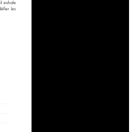
il exhale
éfier les