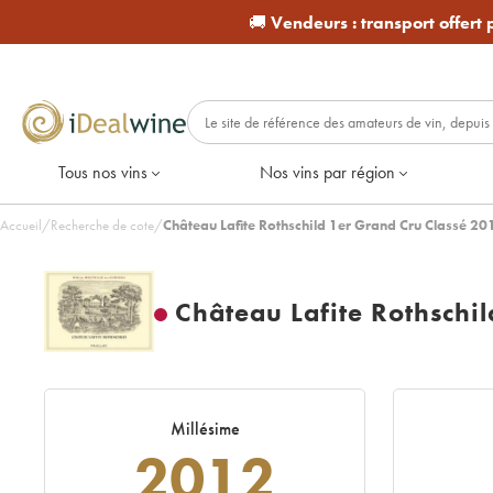
🚚
Vendeurs :
transport offert
Tous nos vins
Nos vins par région
Accueil
/
Recherche de cote
/
Château Lafite Rothschild 1er Grand Cru Classé 20
Château Lafite Rothschi
Millésime
2012