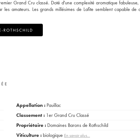
Premier Grand Cru classé. Doté d'une complexité aromatique fabuleuse, 
r les amateurs. Les grands millésimes de Lafite semblent capable de d
E-ROTHSCHILD
VÉE
Appellation :
Pauillac
Classement :
1er Grand Cru Classé
Propriétaire :
Domaines Barons de Rothschild
Viticulture :
biologique
En savoir plus...