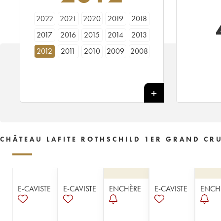
2022
2021
2020
2019
2018
2017
2016
2015
2014
2013
2012
2011
2010
2009
2008
2007
2006
2005
2004
2003
2002
2001
2000
1999
1998
1997
1996
1995
1994
1993
1992
1991
1990
1989
1988
1987
1986
1985
1984
1983
CHÂTEAU LAFITE ROTHSCHILD 1ER GRAND CRU
1982
1981
1980
1979
1978
1977
1976
1975
1974
1973
1972
1971
1970
1969
1968
E-CAVISTE
E-CAVISTE
ENCHÈRE
E-CAVISTE
ENCH
1967
1966
1965
1964
1963
1962
1961
1960
1959
1958