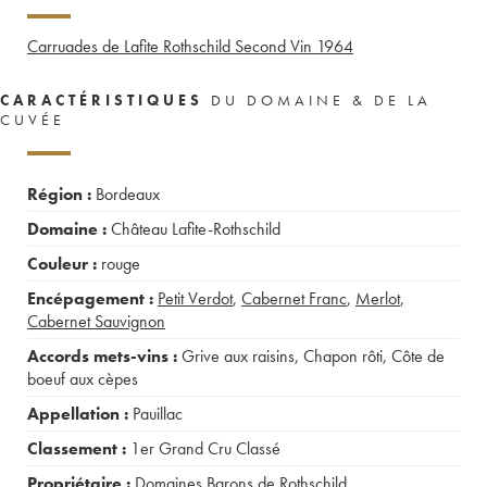
Carruades de Lafite Rothschild Second Vin
1964
CARACTÉRISTIQUES
DU DOMAINE & DE LA
CUVÉE
Région :
Bordeaux
Domaine :
Château Lafite-Rothschild
Couleur :
rouge
Encépagement :
Petit Verdot
,
Cabernet Franc
,
Merlot
,
Cabernet Sauvignon
Accords mets-vins :
Grive aux raisins
,
Chapon rôti
,
Côte de
boeuf aux cèpes
Appellation :
Pauillac
Classement :
1er Grand Cru Classé
Propriétaire :
Domaines Barons de Rothschild