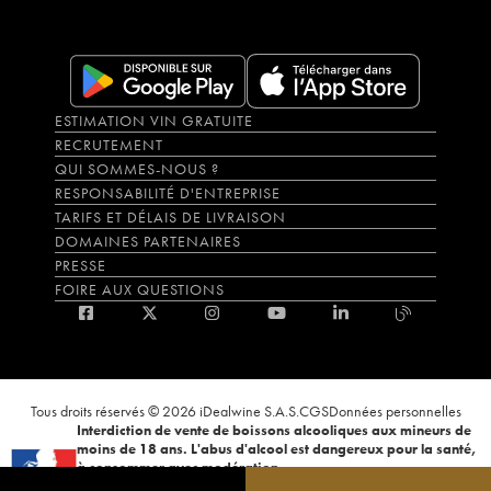
ESTIMATION VIN GRATUITE
RECRUTEMENT
QUI SOMMES-NOUS ?
RESPONSABILITÉ D'ENTREPRISE
TARIFS ET DÉLAIS DE LIVRAISON
DOMAINES PARTENAIRES
PRESSE
FOIRE AUX QUESTIONS
Tous droits réservés © 2026 iDealwine S.A.S.
CGS
Données personnelles
Interdiction de vente de boissons alcooliques aux mineurs de
moins de 18 ans. L'abus d'alcool est dangereux pour la santé,
à consommer avec modération.
La preuve de majorité de l'acheteur est exigée au moment de la vente en