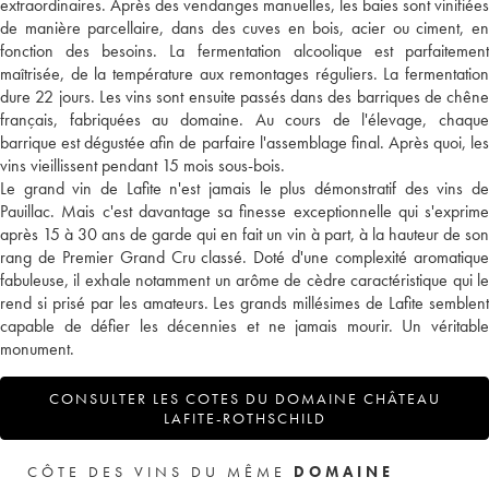
extraordinaires. Après des vendanges manuelles, les baies sont vinifiées
de manière parcellaire, dans des cuves en bois, acier ou ciment, en
fonction des besoins. La fermentation alcoolique est parfaitement
maîtrisée, de la température aux remontages réguliers. La fermentation
dure 22 jours. Les vins sont ensuite passés dans des barriques de chêne
français, fabriquées au domaine. Au cours de l'élevage, chaque
barrique est dégustée afin de parfaire l'assemblage final. Après quoi, les
vins vieillissent pendant 15 mois sous-bois.
Le grand vin de Lafite n'est jamais le plus démonstratif des vins de
Pauillac. Mais c'est davantage sa finesse exceptionnelle qui s'exprime
après 15 à 30 ans de garde qui en fait un vin à part, à la hauteur de son
rang de Premier Grand Cru classé. Doté d'une complexité aromatique
fabuleuse, il exhale notamment un arôme de cèdre caractéristique qui le
rend si prisé par les amateurs. Les grands millésimes de Lafite semblent
capable de défier les décennies et ne jamais mourir. Un véritable
monument.
CONSULTER LES COTES DU DOMAINE CHÂTEAU
LAFITE-ROTHSCHILD
CÔTE DES VINS DU MÊME
DOMAINE