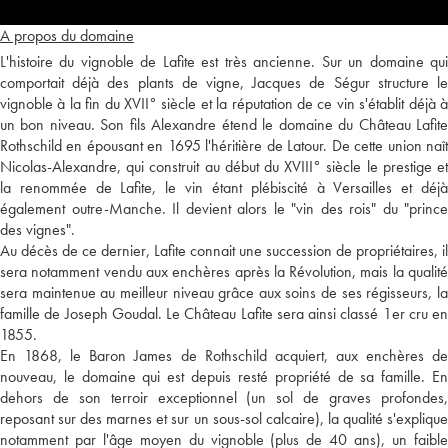
A propos du domaine
L'histoire du vignoble de Lafite est très ancienne. Sur un domaine qui
comportait déjà des plants de vigne, Jacques de Ségur structure le
vignoble à la fin du XVII° siècle et la réputation de ce vin s'établit déjà à
un bon niveau. Son fils Alexandre étend le domaine du Château Lafite
Rothschild en épousant en 1695 l'héritière de Latour. De cette union naît
Nicolas-Alexandre, qui construit au début du XVIII° siècle le prestige et
la renommée de Lafite, le vin étant plébiscité à Versailles et déjà
également outre-Manche. Il devient alors le "vin des rois" du "prince
des vignes".
Au décès de ce dernier, Lafite connait une succession de propriétaires, il
sera notamment vendu aux enchères après la Révolution, mais la qualité
sera maintenue au meilleur niveau grâce aux soins de ses régisseurs, la
famille de Joseph Goudal. Le Château Lafite sera ainsi classé 1er cru en
1855.
En 1868, le Baron James de Rothschild acquiert, aux enchères de
nouveau, le domaine qui est depuis resté propriété de sa famille. En
dehors de son terroir exceptionnel (un sol de graves profondes,
reposant sur des marnes et sur un sous-sol calcaire), la qualité s'explique
notamment par l'âge moyen du vignoble (plus de 40 ans), un faible