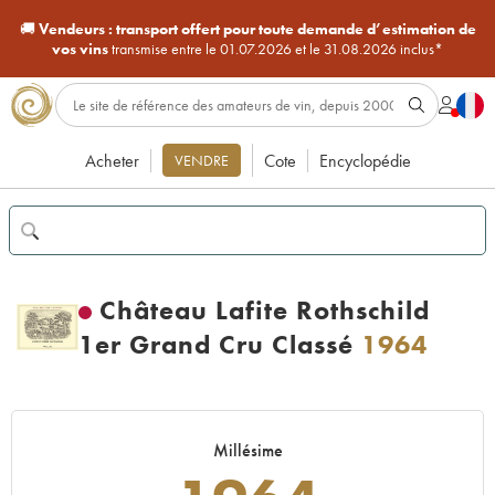
🚚
Vendeurs :
transport offert pour toute demande d’estimation de
vos vins
transmise entre le 01.07.2026 et le 31.08.2026 inclus*
Acheter
Cote
Encyclopédie
VENDRE
Château Lafite Rothschild
1er Grand Cru Classé
1964
Millésime