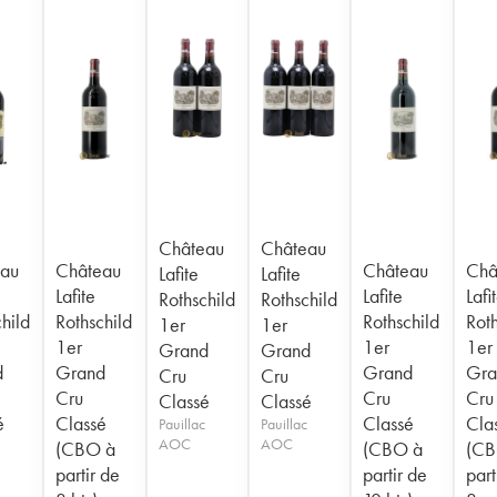
Château
Château
au
Château
Château
Châ
Lafite
Lafite
Lafite
Lafite
Lafi
Rothschild
Rothschild
hild
Rothschild
Rothschild
Roth
1er
1er
1er
1er
1er
Grand
Grand
d
Grand
Grand
Gra
Cru
Cru
Cru
Cru
Cru
Classé
Classé
é
Classé
Classé
Cla
Pauillac
Pauillac
AOC
AOC
(CBO à
(CBO à
(CB
partir de
partir de
part