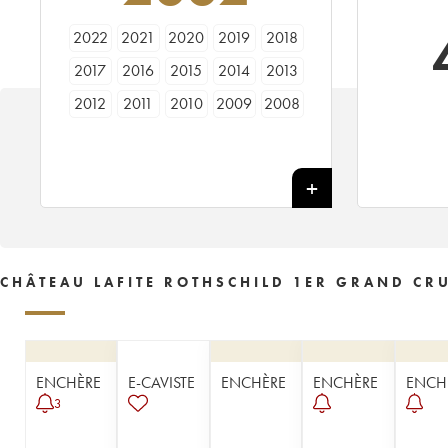
2022
2021
2020
2019
2018
2017
2016
2015
2014
2013
2012
2011
2010
2009
2008
2007
2006
2005
2004
2003
2002
2001
2000
1999
1998
1997
1996
1995
1994
1993
1992
1991
1990
1989
1988
1987
1986
1985
1984
1983
CHÂTEAU LAFITE ROTHSCHILD 1ER GRAND CRU
1982
1981
1980
1979
1978
1977
1976
1975
1974
1973
1972
1971
1970
1969
1968
ENCHÈRE
E-CAVISTE
ENCHÈRE
ENCHÈRE
ENCH
1967
1966
1965
1964
1963
3
1962
1961
1960
1959
1958