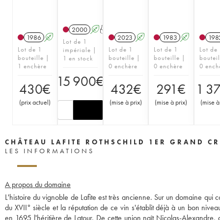
2000
A
T
1986
A
2023
A
1983
A
198
Lot de 1
Lot de 1
Lot de 1
Lot de 1
Lot de
impériale |
bouteille |
bouteille |
bouteille |
bouteil
1 en stock
1 enchère
0 enchère
0 enchère
0 ench
15 900
€
430
€
432
€
291
€
1 3
(
prix actuel
)
(
mise à prix
)
(
mise à prix
)
(
mise à
CHÂTEAU LAFITE ROTHSCHILD 1ER GRAND CR
LES INFORMATIONS
A propos du domaine
L'histoire du vignoble de Lafite est très ancienne. Sur un domaine qui c
du XVII° siècle et la réputation de ce vin s'établit déjà à un bon niv
en 1695 l'héritière de Latour. De cette union naît Nicolas-Alexandre, q