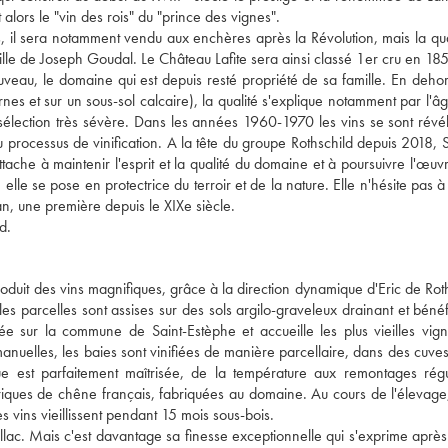
alors le "vin des rois" du "prince des vignes".
s, il sera notamment vendu aux enchères après la Révolution, mais la qua
ille de Joseph Goudal. Le Château Lafite sera ainsi classé 1er cru en 18
eau, le domaine qui est depuis resté propriété de sa famille. En deho
nes et sur un sous-sol calcaire), la qualité s'explique notamment par l'
 sélection très sévère. Dans les années 1960-1970 les vins se sont révé
u processus de vinification. A la tête du groupe Rothschild depuis 2018, 
ttache à maintenir l'esprit et la qualité du domaine et à poursuivre l'œuv
elle se pose en protectrice du terroir et de la nature. Elle n'hésite pas 
an, une première depuis le XIXe siècle.
d.
duit des vins magnifiques, grâce à la direction dynamique d'Eric de Roth
es parcelles sont assises sur des sols argilo-graveleux drainant et bénéf
llée sur la commune de Saint-Estèphe et accueille les plus vieilles vig
nuelles, les baies sont vinifiées de manière parcellaire, dans des cuves
ue est parfaitement maîtrisée, de la température aux remontages régu
rriques de chêne français, fabriquées au domaine. Au cours de l'élevag
s vins vieillissent pendant 15 mois sous-bois.
uillac. Mais c'est davantage sa finesse exceptionnelle qui s'exprime aprè