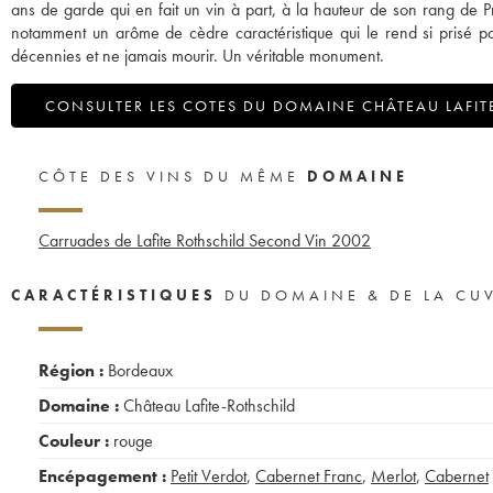
ans de garde qui en fait un vin à part, à la hauteur de son rang de 
notamment un arôme de cèdre caractéristique qui le rend si prisé pa
décennies et ne jamais mourir. Un véritable monument.
CONSULTER LES COTES DU DOMAINE CHÂTEAU LAFIT
CÔTE DES VINS DU MÊME
DOMAINE
Carruades de Lafite Rothschild Second Vin
2002
CARACTÉRISTIQUES
DU DOMAINE & DE LA CU
Région :
Bordeaux
Domaine :
Château Lafite-Rothschild
Couleur :
rouge
Encépagement :
Petit Verdot
,
Cabernet Franc
,
Merlot
,
Cabernet