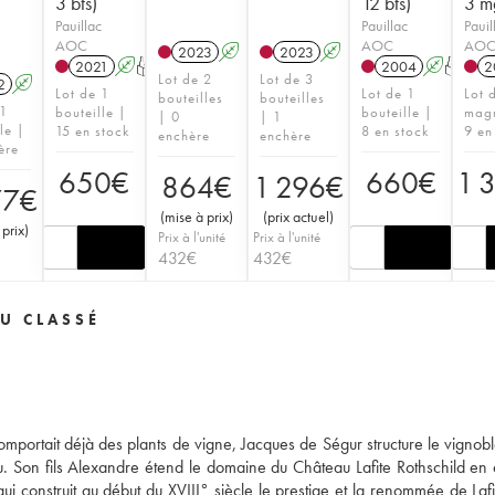
3 bts)
12 bts)
3 m
Pauillac
Pauillac
Pauil
AOC
AOC
AO
2023
A
2023
A
2021
A
T
2004
A
T
2
Lot de 2
Lot de 3
2
A
Lot de 1
Lot de 1
Lot 
bouteilles
bouteilles
 1
bouteille |
bouteille |
mag
| 0
| 1
le |
15 en stock
8 en stock
9 en
enchère
enchère
ère
650
€
660
€
1 
864
€
1 296
€
77
€
(
mise à prix
)
(
prix actuel
)
 prix
)
Prix à l'unité
Prix à l'unité
432
€
432
€
U CLASSÉ
omportait déjà des plants de vigne, Jacques de Ségur structure le vignoble
eau. Son fils Alexandre étend le domaine du Château Lafite Rothschild en
ui construit au début du XVIII° siècle le prestige et la renommée de Lafit