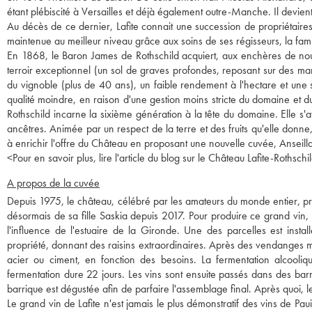
étant plébiscité à Versailles et déjà également outre-Manche. Il devient 
Au décès de ce dernier, Lafite connait une succession de propriétaire
maintenue au meilleur niveau grâce aux soins de ses régisseurs, la fam
En 1868, le Baron James de Rothschild acquiert, aux enchères de nouv
terroir exceptionnel (un sol de graves profondes, reposant sur des mar
du vignoble (plus de 40 ans), un faible rendement à l'hectare et une
qualité moindre, en raison d'une gestion moins stricte du domaine et d
Rothschild incarne la sixième génération à la tête du domaine. Elle s'a
ancêtres. Animée par un respect de la terre et des fruits qu'elle donne, 
à enrichir l'offre du Château en proposant une nouvelle cuvée, Anseill
<
Pour en savoir plus, lire l'article du blog sur le Château Lafite-Rothschil
A propos de la cuvée
Depuis 1975, le château, célébré par les amateurs du monde entier, pro
désormais de sa fille Saskia depuis 2017. Pour produire ce grand vin, l
l'influence de l'estuaire de la Gironde. Une des parcelles est insta
propriété, donnant des raisins extraordinaires. Après des vendanges ma
acier ou ciment, en fonction des besoins. La fermentation alcooliq
fermentation dure 22 jours. Les vins sont ensuite passés dans des ba
barrique est dégustée afin de parfaire l'assemblage final. Après quoi, le
Le grand vin de Lafite n'est jamais le plus démonstratif des vins de Pa