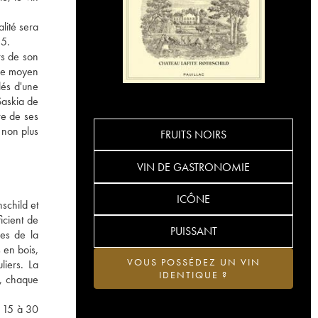
lité sera
55.
rs de son
âge moyen
lés d'une
Saskia de
re de ses
à non plus
FRUITS NOIRS
VIN DE GASTRONOMIE
ICÔNE
schild et
icient de
PUISSANT
nes de la
 en bois,
VOUS POSSÉDEZ UN VIN
liers. La
IDENTIQUE ?
e, chaque
s 15 à 30