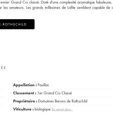
Premier Grand Cru classé. Doté d'une complexité aromatique fabuleuse, 
r les amateurs. Les grands millésimes de Lafite semblent capable de d
E-ROTHSCHILD
VÉE
Appellation :
Pauillac
Classement :
1er Grand Cru Classé
Propriétaire :
Domaines Barons de Rothschild
Viticulture :
biologique
En savoir plus...