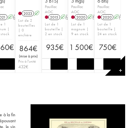
gs)
3 BTS)
3 mgs)
6 bts)
lac
Pauillac
Pauillac
Pauillac
C
AOC
AOC
AOC
2023
A
021
A
T
2015
A
T
2020
A
T
2020
A
T
Lot de 2
de 1
Lot de 1
Lot de 1
Lot de 1
bouteilles
num |
bouteille |
magnum |
bouteille |
| 0
 stock
2 en stock
9 en stock
24 en stock
enchère
360
€
935
€
1 500
€
750
€
864
€
(
mise à prix
)
Prix à l'unité
432
€
✕
 à la fin
 épousant
e, le vin