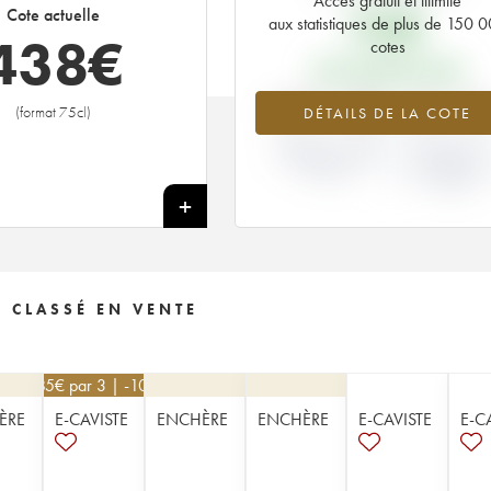
Accès gratuit et illimité
93
€
Cote actuelle
aux statistiques de plus de 150 
438
€
cotes
PRIX PRIMEURS 2002
+371.18%
-31.11
(format 75cl)
DÉTAILS DE LA COTE
VARIATION COTE
VARIATION PR
ACTUELLE / PRIX
PRIMEUR
PRIMEUR
MILLÉSIME 20
/ 2001
+
 CLASSÉ EN VENTE
585
€
par 3 | -10%
ÈRE
E-CAVISTE
ENCHÈRE
ENCHÈRE
E-CAVISTE
E-C