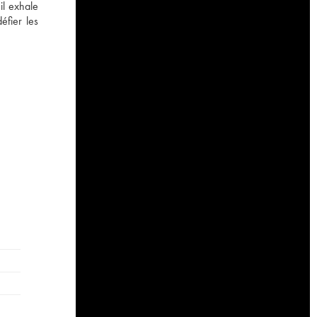
il exhale
éfier les