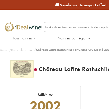
🚚
Vendeurs :
transport offert
Tous nos vins
Nos vins par région
Accueil
/
Recherche de cote
/
Château Lafite Rothschild 1er Grand Cru Classé 20
Château Lafite Rothschi
Millésime
2002