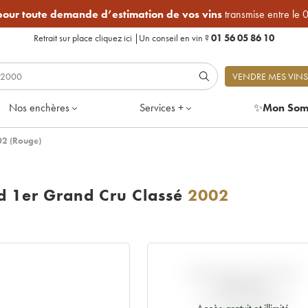
 pour toute demande d’estimation de vos vins
transmise entre le 
Retrait sur place
cliquez ici
|
Un conseil en vin ?
01 56 05 86 10
VENDRE MES VINS
Nos enchères
Services +
✨
Mon Som
02 (Rouge)
ld 1er Grand Cru Classé
2002
VARIATION COTE PAR
RAPPORT
AU PRIX PRIMEUR