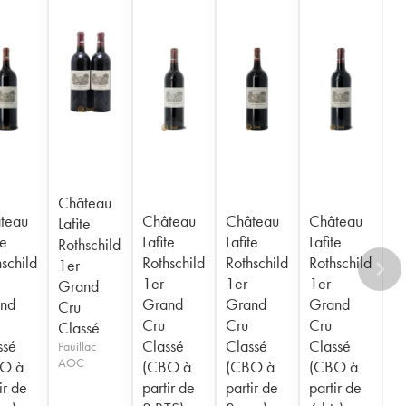
Château
teau
Château
Château
Château
Lafite
te
Lafite
Lafite
Lafite
Rothschild
schild
Rothschild
Rothschild
Rothschild
1er
1er
1er
1er
Grand
nd
Grand
Grand
Grand
Cru
Cru
Cru
Cru
Classé
ssé
Classé
Classé
Classé
Pauillac
AOC
O à
(CBO à
(CBO à
(CBO à
ir de
partir de
partir de
partir de