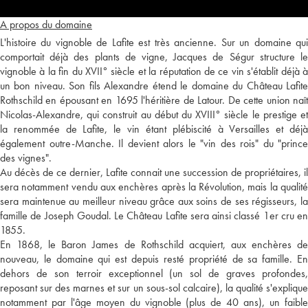
A propos du domaine
L'histoire du vignoble de Lafite est très ancienne. Sur un domaine qui
comportait déjà des plants de vigne, Jacques de Ségur structure le
vignoble à la fin du XVII° siècle et la réputation de ce vin s'établit déjà à
un bon niveau. Son fils Alexandre étend le domaine du Château Lafite
Rothschild en épousant en 1695 l'héritière de Latour. De cette union naît
Nicolas-Alexandre, qui construit au début du XVIII° siècle le prestige et
la renommée de Lafite, le vin étant plébiscité à Versailles et déjà
également outre-Manche. Il devient alors le "vin des rois" du "prince
des vignes".
Au décès de ce dernier, Lafite connait une succession de propriétaires, il
sera notamment vendu aux enchères après la Révolution, mais la qualité
sera maintenue au meilleur niveau grâce aux soins de ses régisseurs, la
famille de Joseph Goudal. Le Château Lafite sera ainsi classé 1er cru en
1855.
En 1868, le Baron James de Rothschild acquiert, aux enchères de
nouveau, le domaine qui est depuis resté propriété de sa famille. En
dehors de son terroir exceptionnel (un sol de graves profondes,
reposant sur des marnes et sur un sous-sol calcaire), la qualité s'explique
notamment par l'âge moyen du vignoble (plus de 40 ans), un faible