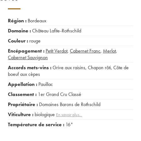
Région :
Bordeaux
Domaine :
Château Lafite-Rothschild
Couleur :
rouge
Encépagement :
Petit Verdot
,
Cabernet Franc
,
Merlot
,
Cabernet Sauvignon
Accords mets-vins :
Grive aux raisins
,
Chapon rôti
,
Côte de
boeuf aux cèpes
Appellation :
Pauillac
Classement :
1er Grand Cru Classé
Propriétaire :
Domaines Barons de Rothschild
Viticulture :
biologique
En savoir plus...
Température de service :
16°