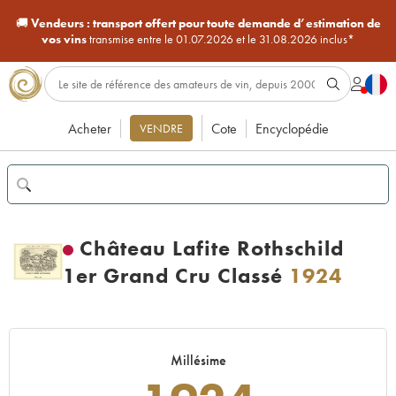
🚚
Vendeurs :
transport offert pour toute demande d’estimation de
vos vins
transmise entre le 01.07.2026 et le 31.08.2026 inclus*
Acheter
Cote
Encyclopédie
VENDRE
Château Lafite Rothschild
1er Grand Cru Classé
1924
Millésime