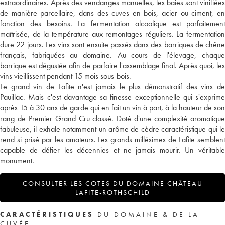
extraordinaires. Après des vendanges manuelles, les baies sont vinifiées
de manière parcellaire, dans des cuves en bois, acier ou ciment, en
fonction des besoins. La fermentation alcoolique est parfaitement
maîtrisée, de la température aux remontages réguliers. La fermentation
dure 22 jours. Les vins sont ensuite passés dans des barriques de chêne
français, fabriquées au domaine. Au cours de l'élevage, chaque
barrique est dégustée afin de parfaire l'assemblage final. Après quoi, les
vins vieillissent pendant 15 mois sous-bois.
Le grand vin de Lafite n'est jamais le plus démonstratif des vins de
Pauillac. Mais c'est davantage sa finesse exceptionnelle qui s'exprime
après 15 à 30 ans de garde qui en fait un vin à part, à la hauteur de son
rang de Premier Grand Cru classé. Doté d'une complexité aromatique
fabuleuse, il exhale notamment un arôme de cèdre caractéristique qui le
rend si prisé par les amateurs. Les grands millésimes de Lafite semblent
capable de défier les décennies et ne jamais mourir. Un véritable
monument.
CONSULTER LES COTES DU DOMAINE CHÂTEAU
LAFITE-ROTHSCHILD
CARACTÉRISTIQUES
DU DOMAINE & DE LA
CUVÉE