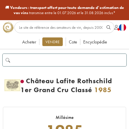
🚚
Vendeurs :
transport offert pour toute demande d’estimation de
vos vins
transmise entre le 01.07.2026 et le 31.08.2026 inclus*
Acheter
Cote
Encyclopédie
VENDRE
Château Lafite Rothschild
1er Grand Cru Classé
1985
Millésime