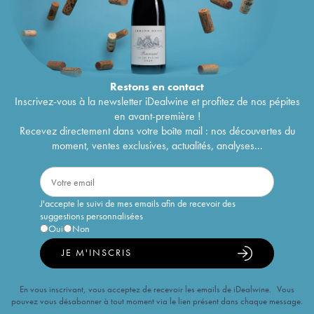
Restons en
contact
Inscrivez-vous à la newsletter iDealwine et profitez de nos pépites
en avant-première !
Recevez directement dans votre boîte mail : nos découvertes du
moment, ventes exclusives, actualités, analyses...
J'accepte le suivi de mes emails afin de recevoir des
suggestions personnalisées
Oui
Non
JE M'INSCRIS
En vous inscrivant, vous acceptez de recevoir les emails de iDealwine. Vous
pouvez vous désabonner à tout moment via le lien présent dans chaque message.