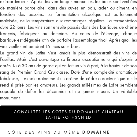
extraordinaires. Après des vendanges manuelles, les baies sont vinifiées
de manière parcellaire, dans des cuves en bois, acier ou ciment, en
fonction des besoins. La fermentation alcoolique est parfaitement
maîtrisée, de la température aux remontages réguliers. La fermentation
dure 22 jours. Les vins sont ensuite passés dans des barriques de chêne
français, fabriquées au domaine. Au cours de l'élevage, chaque
barrique est dégustée afin de parfaire l'assemblage final. Après quoi, les
vins vieillissent pendant 15 mois sous-bois.
Le grand vin de Lafite n'est jamais le plus démonstratif des vins de
Pauillac. Mais c'est davantage sa finesse exceptionnelle qui s'exprime
après 15 à 30 ans de garde qui en fait un vin à part, à la hauteur de son
rang de Premier Grand Cru classé. Doté d'une complexité aromatique
fabuleuse, il exhale notamment un arôme de cèdre caractéristique qui le
rend si prisé par les amateurs. Les grands millésimes de Lafite semblent
capable de défier les décennies et ne jamais mourir. Un véritable
monument.
CONSULTER LES COTES DU DOMAINE CHÂTEAU
LAFITE-ROTHSCHILD
CÔTE DES VINS DU MÊME
DOMAINE