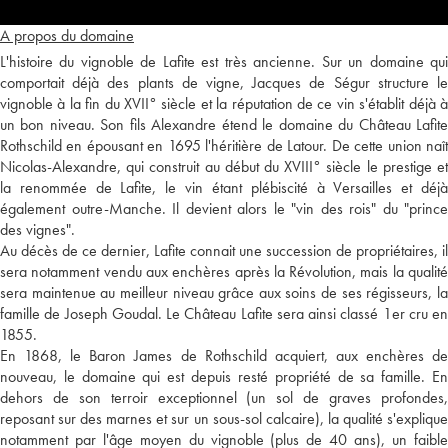
A propos du domaine
L'histoire du vignoble de Lafite est très ancienne. Sur un domaine qui
comportait déjà des plants de vigne, Jacques de Ségur structure le
vignoble à la fin du XVII° siècle et la réputation de ce vin s'établit déjà à
un bon niveau. Son fils Alexandre étend le domaine du Château Lafite
Rothschild en épousant en 1695 l'héritière de Latour. De cette union naît
Nicolas-Alexandre, qui construit au début du XVIII° siècle le prestige et
la renommée de Lafite, le vin étant plébiscité à Versailles et déjà
également outre-Manche. Il devient alors le "vin des rois" du "prince
des vignes".
Au décès de ce dernier, Lafite connait une succession de propriétaires, il
sera notamment vendu aux enchères après la Révolution, mais la qualité
sera maintenue au meilleur niveau grâce aux soins de ses régisseurs, la
famille de Joseph Goudal. Le Château Lafite sera ainsi classé 1er cru en
1855.
En 1868, le Baron James de Rothschild acquiert, aux enchères de
nouveau, le domaine qui est depuis resté propriété de sa famille. En
dehors de son terroir exceptionnel (un sol de graves profondes,
reposant sur des marnes et sur un sous-sol calcaire), la qualité s'explique
notamment par l'âge moyen du vignoble (plus de 40 ans), un faible