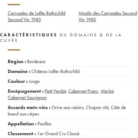
Carruades de Lafite Rothschild
Moulin des Carruades Second
Second Vin
1985
Vin
1985
CARACTÉRISTIQUES
DU DOMAINE & DE LA
CUVÉE
Région :
Bordeaux
Domaine :
Château Lafite-Rothschild
Couleur :
rouge
Encépagement :
Petit Verdot
,
Cabernet Franc
,
Merlot
,
Cabernet Sauvignon
Accords mets-vins :
Grive aux raisins
,
Chapon rôti
,
Côte de
boeuf aux cèpes
Appellation :
Pauillac
Classement :
1er Grand Cru Classé