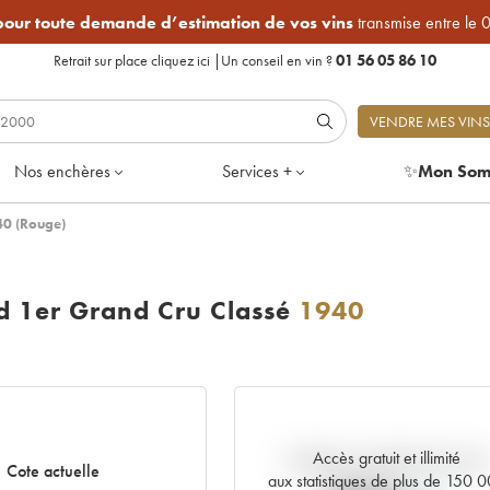
 pour toute demande d’estimation de vos vins
transmise entre le 
Retrait sur place
cliquez ici
|
Un conseil en vin ?
01 56 05 86 10
VENDRE MES VINS
Nos enchères
Services +
✨
Mon Som
40 (Rouge)
ld 1er Grand Cru Classé
1940
Accès gratuit et illimité
Tendance actuelle de la cote
Cote actuelle
aux statistiques de plus de 150 