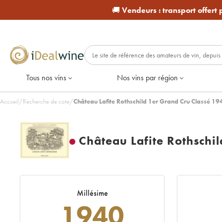
🚚
Vendeurs :
transport offert
Tous nos vins
Nos vins par région
Accueil
/
Recherche de cote
/
Château Lafite Rothschild 1er Grand Cru Classé 19
Château Lafite Rothschi
Millésime
1940