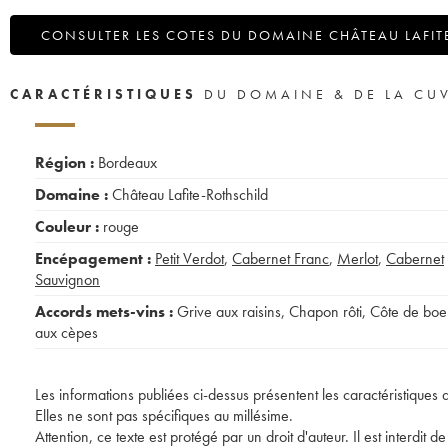
CONSULTER LES COTES DU DOMAINE CHÂTEAU LAFIT
CARACTÉRISTIQUES
DU DOMAINE & DE LA CU
Région :
Bordeaux
Domaine :
Château Lafite-Rothschild
Couleur :
rouge
Encépagement :
Petit Verdot
,
Cabernet Franc
,
Merlot
,
Cabernet
Sauvignon
Accords mets-vins :
Grive aux raisins
,
Chapon rôti
,
Côte de boe
aux cèpes
Les informations publiées ci-dessus présentent les caractéristiques 
Elles ne sont pas spécifiques au millésime.
Attention, ce texte est protégé par un droit d'auteur. Il est interdi