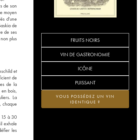
rs de son
âge moyen
lés d'une
Saskia de
re de ses
à non plus
FRUITS NOIRS
VIN DE GASTRONOMIE
ICÔNE
schild et
icient de
PUISSANT
nes de la
 en bois,
VOUS POSSÉDEZ UN VIN
liers. La
IDENTIQUE ?
e, chaque
s 15 à 30
il exhale
éfier les