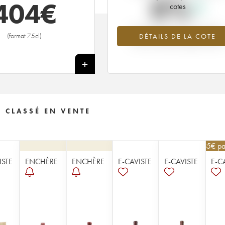
0%
404
€
cotes
Tendance à la hausse du millésime
(format 75cl)
DÉTAILS DE LA COTE
1940 en 2026 par rapport à 2025
+
 CLASSÉ EN VENTE
585
€
pa
ISTE
ENCHÈRE
ENCHÈRE
E-CAVISTE
E-CAVISTE
E-C