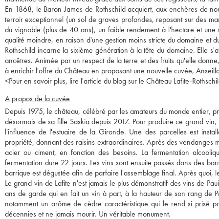
En 1868, le Baron James de Rothschild acquiert, aux enchères de nouv
terroir exceptionnel (un sol de graves profondes, reposant sur des mar
du vignoble (plus de 40 ans), un faible rendement à l'hectare et une
qualité moindre, en raison d'une gestion moins stricte du domaine et d
Rothschild incarne la sixième génération à la tête du domaine. Elle s'a
ancêtres. Animée par un respect de la terre et des fruits qu'elle donne, 
à enrichir l'offre du Château en proposant une nouvelle cuvée, Anseill
<
Pour en savoir plus, lire l'article du blog sur le Château Lafite-Rothschil
A propos de la cuvée
Depuis 1975, le château, célébré par les amateurs du monde entier, pro
désormais de sa fille Saskia depuis 2017. Pour produire ce grand vin, l
l'influence de l'estuaire de la Gironde. Une des parcelles est insta
propriété, donnant des raisins extraordinaires. Après des vendanges ma
acier ou ciment, en fonction des besoins. La fermentation alcooliq
fermentation dure 22 jours. Les vins sont ensuite passés dans des ba
barrique est dégustée afin de parfaire l'assemblage final. Après quoi, le
Le grand vin de Lafite n'est jamais le plus démonstratif des vins de Pa
ans de garde qui en fait un vin à part, à la hauteur de son rang de 
notamment un arôme de cèdre caractéristique qui le rend si prisé pa
décennies et ne jamais mourir. Un véritable monument.