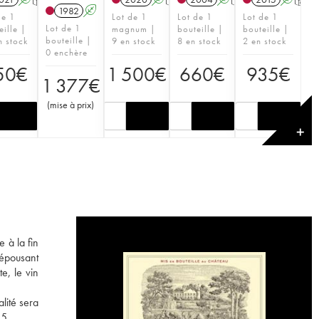
1982
A
de 1
Lot de 1
Lot de 1
Lot de 1
Lot de 1
eille |
magnum |
bouteille |
bouteille |
bouteille |
n stock
9 en stock
8 en stock
2 en stock
0 enchère
50
€
1 500
€
660
€
935
€
1 377
€
(
mise à prix
)
✕
 à la fin
 épousant
e, le vin
lité sera
55.