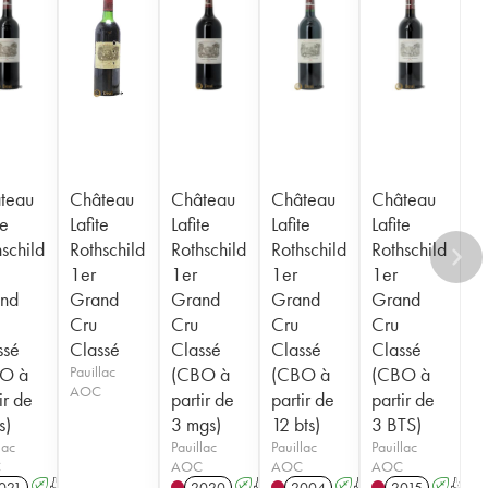
teau
Château
Château
Château
Château
te
Lafite
Lafite
Lafite
Lafite
schild
Rothschild
Rothschild
Rothschild
Rothschild
1er
1er
1er
1er
nd
Grand
Grand
Grand
Grand
Cru
Cru
Cru
Cru
ssé
Classé
Classé
Classé
Classé
O à
Pauillac
(CBO à
(CBO à
(CBO à
AOC
ir de
partir de
partir de
partir de
s)
3 mgs)
12 bts)
3 BTS)
lac
Pauillac
Pauillac
Pauillac
C
AOC
AOC
AOC
021
A
T
2020
A
T
2004
A
T
2015
A
T