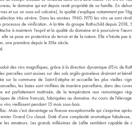
eau, le domaine qui est depuis resté propriété de sa famille. En deho
nes et sur un sous-sol calcaire), la qualité s'explique notamment par l'
 sélection très sévère. Dans les années 1960-1970 les vins se sont révé
u processus de vinification. A la tête du groupe Rothschild depuis 2018, 
ttache à maintenir l'esprit et la qualité du domaine et à poursuivre l'œuv
elle se pose en protectrice du terroir et de la nature. Elle n'hésite pas 
an, une première depuis le XIXe siècle.
d.
duit des vins magnifiques, grâce à la direction dynamique d'Eric de Roth
es parcelles sont assises sur des sols argilo-graveleux drainant et bénéf
llée sur la commune de Saint-Estèphe et accueille les plus vieilles vig
nuelles, les baies sont vinifiées de manière parcellaire, dans des cuves
ue est parfaitement maîtrisée, de la température aux remontages régu
rriques de chêne français, fabriquées au domaine. Au cours de l'élevag
s vins vieillissent pendant 15 mois sous-bois.
uillac. Mais c'est davantage sa finesse exceptionnelle qui s'exprime aprè
Premier Grand Cru classé. Doté d'une complexité aromatique fabuleuse, 
r les amateurs. Les grands millésimes de Lafite semblent capable de d