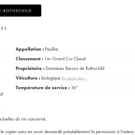
E-ROTHSCHILD
VÉE
Appellation :
Pauillac
Classement :
1er Grand Cru Classé
Propriétaire :
Domaines Barons de Rothschild
Viticulture :
biologique
En savoir plus...
Température de service :
16°
uf
actuelles du vin concerné.
t de le copier sans en avoir demandé préalablement la permission à l'auteur.