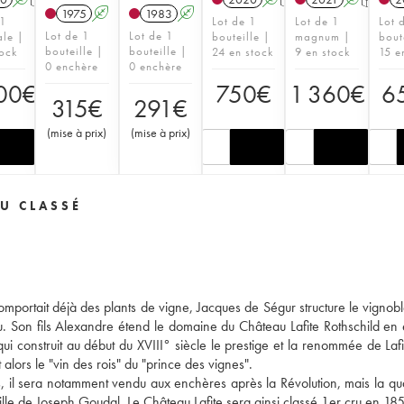
1975
A
1983
A
 1
Lot de 1
Lot de 1
Lot 
Lot de 1
Lot de 1
ale |
bouteille |
magnum |
bout
bouteille |
bouteille |
tock
24 en stock
9 en stock
15 e
0 enchère
0 enchère
00
€
750
€
1 360
€
6
315
€
291
€
(
mise à prix
)
(
mise à prix
)
U CLASSÉ
omportait déjà des plants de vigne, Jacques de Ségur structure le vignoble
eau. Son fils Alexandre étend le domaine du Château Lafite Rothschild en
ui construit au début du XVIII° siècle le prestige et la renommée de Lafit
alors le "vin des rois" du "prince des vignes".
s, il sera notamment vendu aux enchères après la Révolution, mais la qua
ille de Joseph Goudal. Le Château Lafite sera ainsi classé 1er cru en 18