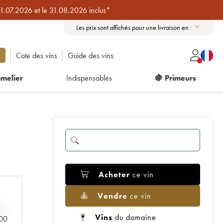
01.07.2026 et le 31.08.2026 inclus*
Les prix sont affichés pour une livraison en :
Cote des vins
Guide des vins
melier
Indispensables
🍇 Primeurs
Acheter
ce vin
Vendre
ce vin
Vins
du domaine
000