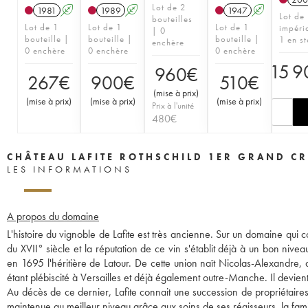
Lot de 2
1981
A
1989
A
1947
A
Lot de
bouteilles
Lot de 1
Lot de 1
Lot de 1
impéri
| 0
bouteille |
bouteille |
bouteille |
1 en s
enchère
0 enchère
0 enchère
0 enchère
15 9
960
€
267
€
900
€
510
€
(
mise à prix
)
(
mise à prix
)
(
mise à prix
)
(
mise à prix
)
Prix à l'unité
480
€
CHÂTEAU LAFITE ROTHSCHILD 1ER GRAND CR
LES INFORMATIONS
A propos du domaine
L'histoire du vignoble de Lafite est très ancienne. Sur un domaine qui c
du XVII° siècle et la réputation de ce vin s'établit déjà à un bon niv
en 1695 l'héritière de Latour. De cette union naît Nicolas-Alexandre, q
étant plébiscité à Versailles et déjà également outre-Manche. Il devient 
Au décès de ce dernier, Lafite connait une succession de propriétaire
maintenue au meilleur niveau grâce aux soins de ses régisseurs, la fam