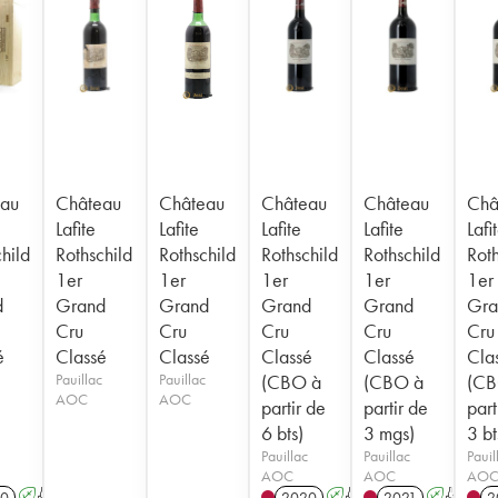
au
Château
Château
Château
Château
Châ
Lafite
Lafite
Lafite
Lafite
Lafi
hild
Rothschild
Rothschild
Rothschild
Rothschild
Roth
1er
1er
1er
1er
1er
d
Grand
Grand
Grand
Grand
Gra
Cru
Cru
Cru
Cru
Cru
é
Classé
Classé
Classé
Classé
Cla
Pauillac
Pauillac
(CBO à
(CBO à
(CB
AOC
AOC
partir de
partir de
part
6 bts)
3 mgs)
3 bt
Pauillac
Pauillac
Pauil
AOC
AOC
AO
0
A
T
2020
A
T
2021
A
T
2