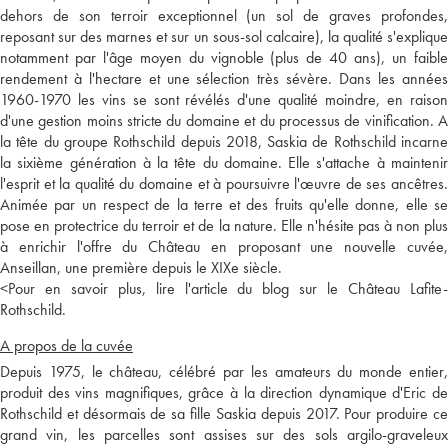
dehors de son terroir exceptionnel (un sol de graves profondes,
reposant sur des marnes et sur un sous-sol calcaire), la qualité s'explique
notamment par l'âge moyen du vignoble (plus de 40 ans), un faible
rendement à l'hectare et une sélection très sévère. Dans les années
1960-1970 les vins se sont révélés d'une qualité moindre, en raison
d'une gestion moins stricte du domaine et du processus de vinification. A
la tête du groupe Rothschild depuis 2018, Saskia de Rothschild incarne
la sixième génération à la tête du domaine. Elle s'attache à maintenir
l'esprit et la qualité du domaine et à poursuivre l'œuvre de ses ancêtres.
Animée par un respect de la terre et des fruits qu'elle donne, elle se
pose en protectrice du terroir et de la nature. Elle n'hésite pas à non plus
à enrichir l'offre du Château en proposant une nouvelle cuvée,
Anseillan, une première depuis le XIXe siècle.
<
Pour en savoir plus, lire l'article du blog sur le Château Lafite-
Rothschild.
A propos de la cuvée
Depuis 1975, le château, célébré par les amateurs du monde entier,
produit des vins magnifiques, grâce à la direction dynamique d'Eric de
Rothschild et désormais de sa fille Saskia depuis 2017. Pour produire ce
grand vin, les parcelles sont assises sur des sols argilo-graveleux