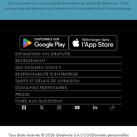
En vous inscrivant, vous acceptez de recevoir les emails de iDealwine. Vous
pouvez vous désabonner à tout moment via le lien présent dans chaque message.
ESTIMATION VIN GRATUITE
RECRUTEMENT
QUI SOMMES-NOUS ?
RESPONSABILITÉ D'ENTREPRISE
TARIFS ET DÉLAIS DE LIVRAISON
DOMAINES PARTENAIRES
PRESSE
FOIRE AUX QUESTIONS
Tous droits réservés © 2026 iDealwine S.A.S.
CGS
Données personnelles