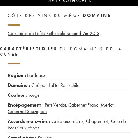
LAFITE-ROTHSCHILD
CÔTE DES VINS DU MÊME
DOMAINE
Carruades de Lafite Rothschild Second Vin
2013
CARACTÉRISTIQUES
DU DOMAINE & DE LA
CUVÉE
Région :
Bordeaux
Domaine :
Château Lafite-Rothschild
Couleur :
rouge
Encépagement :
Petit Verdot
,
Cabernet Franc
,
Merlot
,
Cabernet Sauvignon
Accords mets-vins :
Grive aux raisins
,
Chapon rôti
,
Côte de
boeuf aux cèpes
Appellation :
Pauillac