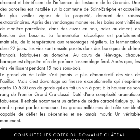
drainant et bénéficient de l'influence de l'estuaire de la Gironde. Une
des parcelles est installée sur la commune de Saint-Estèphe et accueille
les plus vieilles vignes de la propriété, donnant des raisins
extraordinaires. Après des vendanges manuelles, les baies sont vinifiées
de manière parcellaire, dans des cuves en bois, acier ou ciment, en
fonction des besoins. La fermentation alcoolique est parfaitement
maîtrisée, de la température aux remontages réguliers. La fermentation
dure 22 jours. Les vins sont ensuite passés dans des barriques de chêne
français, fabriquées au domaine. Au cours de l'élevage, chaque
barrique est dégustée afin de parfaire l'assemblage final. Après quoi, les
vins vieillissent pendant 15 mois sous-bois.
Le grand vin de Lafite n'est jamais le plus démonstratif des vins de
Pauillac. Mais c'est davantage sa finesse exceptionnelle qui s'exprime
après 15 à 30 ans de garde qui en fait un vin à part, à la hauteur de son
rang de Premier Grand Cru classé. Doté d'une complexité aromatique
fabuleuse, il exhale notamment un arôme de cèdre caractéristique qui le
rend si prisé par les amateurs. Les grands millésimes de Lafite semblent
capable de défier les décennies et ne jamais mourir. Un véritable
monument.
CONSULTER LES COTES DU DOMAINE CHÂTEAU