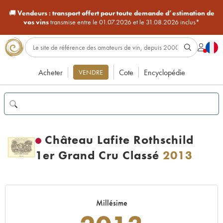
🚚
Vendeurs :
transport offert pour toute demande d’estimation de
vos vins
transmise entre le 01.07.2026 et le 31.08.2026 inclus*
Acheter
Cote
Encyclopédie
VENDRE
Château Lafite Rothschild
1er Grand Cru Classé
2013
Millésime