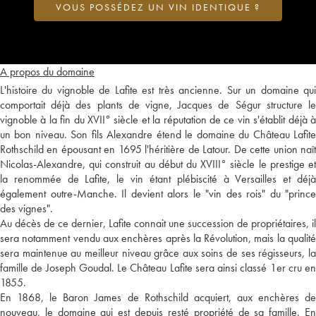
VOUS POSSÉDEZ UN VIN IDENTIQUE ?
A propos du domaine
L'histoire du vignoble de Lafite est très ancienne. Sur un domaine qui
comportait déjà des plants de vigne, Jacques de Ségur structure le
vignoble à la fin du XVII° siècle et la réputation de ce vin s'établit déjà à
un bon niveau. Son fils Alexandre étend le domaine du Château Lafite
Rothschild en épousant en 1695 l'héritière de Latour. De cette union naît
Nicolas-Alexandre, qui construit au début du XVIII° siècle le prestige et
la renommée de Lafite, le vin étant plébiscité à Versailles et déjà
également outre-Manche. Il devient alors le "vin des rois" du "prince
des vignes".
Au décès de ce dernier, Lafite connait une succession de propriétaires, il
sera notamment vendu aux enchères après la Révolution, mais la qualité
sera maintenue au meilleur niveau grâce aux soins de ses régisseurs, la
famille de Joseph Goudal. Le Château Lafite sera ainsi classé 1er cru en
1855.
En 1868, le Baron James de Rothschild acquiert, aux enchères de
nouveau, le domaine qui est depuis resté propriété de sa famille. En