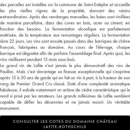
des parcelles est installée sur la commune de Saint-Estèphe et accueille
les plus vieilles vignes de la propriété, donnant des raisins
extraordinaires. Après des vendanges manuelles, les baies sont vinifiées
de manière parcellaire, dans des cuves en bois, acier ou ciment, en
fonction des besoins. La fermentation alcoolique est parfaitement
maîtrisée, de la température aux remontages réguliers. La fermentation
dure 22 jours. Les vins sont ensuite passés dans des barriques de chêne
français, fabriquées au domaine. Au cours de l'élevage, chaque
barrique est dégustée afin de parfaire l'assemblage final. Après quoi, les
vins vieillissent pendant 15 mois sous-bois.
Le grand vin de Lafite n'est jamais le plus démonstratif des vins de
Pauillac. Mais c'est davantage sa finesse exceptionnelle qui s'exprime
après 15 à 30 ans de garde qui en fait un vin à part, à la hauteur de son
rang de Premier Grand Cru classé. Doté d'une complexité aromatique
fabuleuse, il exhale notamment un arôme de cèdre caractéristique qui le
rend si prisé par les amateurs. Les grands millésimes de Lafite semblent
capable de défier les décennies et ne jamais mourir. Un véritable
monument.
CONSULTER LES COTES DU DOMAINE CHÂTEAU
LAFITE-ROTHSCHILD