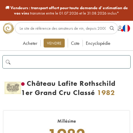
🚚
Vendeurs :
transport offert pour toute demande d’estimation de
vos vins
transmise entre le 01.07.2026 et le 31.08.2026 inclus*
Acheter
Cote
Encyclopédie
VENDRE
Château Lafite Rothschild
1er Grand Cru Classé
1982
Millésime