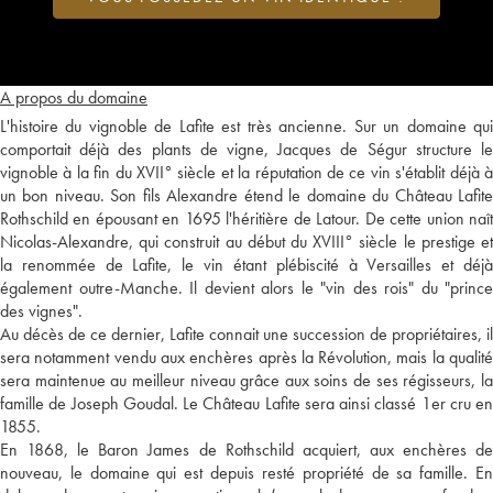
A propos du domaine
L'histoire du vignoble de Lafite est très ancienne. Sur un domaine qui
comportait déjà des plants de vigne, Jacques de Ségur structure le
vignoble à la fin du XVII° siècle et la réputation de ce vin s'établit déjà à
un bon niveau. Son fils Alexandre étend le domaine du Château Lafite
Rothschild en épousant en 1695 l'héritière de Latour. De cette union naît
Nicolas-Alexandre, qui construit au début du XVIII° siècle le prestige et
la renommée de Lafite, le vin étant plébiscité à Versailles et déjà
également outre-Manche. Il devient alors le "vin des rois" du "prince
des vignes".
Au décès de ce dernier, Lafite connait une succession de propriétaires, il
sera notamment vendu aux enchères après la Révolution, mais la qualité
sera maintenue au meilleur niveau grâce aux soins de ses régisseurs, la
famille de Joseph Goudal. Le Château Lafite sera ainsi classé 1er cru en
1855.
En 1868, le Baron James de Rothschild acquiert, aux enchères de
nouveau, le domaine qui est depuis resté propriété de sa famille. En