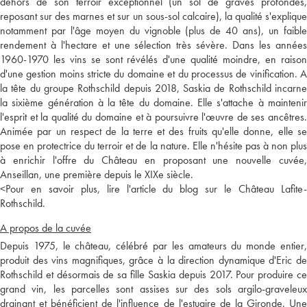
dehors de son terroir exceptionnel (un sol de graves profondes,
reposant sur des marnes et sur un sous-sol calcaire), la qualité s'explique
notamment par l'âge moyen du vignoble (plus de 40 ans), un faible
rendement à l'hectare et une sélection très sévère. Dans les années
1960-1970 les vins se sont révélés d'une qualité moindre, en raison
d'une gestion moins stricte du domaine et du processus de vinification. A
la tête du groupe Rothschild depuis 2018, Saskia de Rothschild incarne
la sixième génération à la tête du domaine. Elle s'attache à maintenir
l'esprit et la qualité du domaine et à poursuivre l'œuvre de ses ancêtres.
Animée par un respect de la terre et des fruits qu'elle donne, elle se
pose en protectrice du terroir et de la nature. Elle n'hésite pas à non plus
à enrichir l'offre du Château en proposant une nouvelle cuvée,
Anseillan, une première depuis le XIXe siècle.
<
Pour en savoir plus, lire l'article du blog sur le Château Lafite-
Rothschild.
A propos de la cuvée
Depuis 1975, le château, célébré par les amateurs du monde entier,
produit des vins magnifiques, grâce à la direction dynamique d'Eric de
Rothschild et désormais de sa fille Saskia depuis 2017. Pour produire ce
grand vin, les parcelles sont assises sur des sols argilo-graveleux
drainant et bénéficient de l'influence de l'estuaire de la Gironde. Une