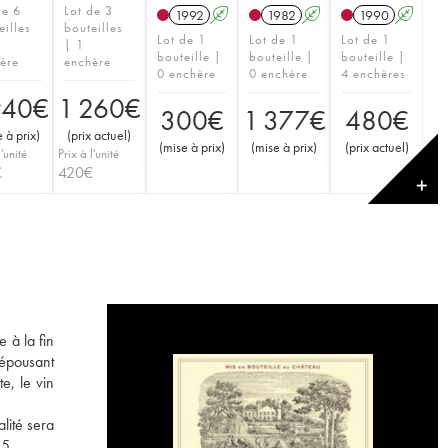
de 6
Lot de 3
1992
A
1982
A
1990
A
eilles
bouteilles
Lot de 1
Lot de 1
Lot de 1
| 1
bouteille |
bouteille |
bouteille |
ère
enchère
0 enchère
0 enchère
4 enchères
940
€
1 260
€
300
€
1 377
€
480
€
 à prix
)
(
prix actuel
)
(
mise à prix
)
(
mise à prix
)
(
prix actuel
)
l'unité
Prix à l'unité
€
420
€
✕
 à la fin
 épousant
e, le vin
lité sera
55.