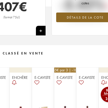
-2.42%
407
€
cotes
Tendance à la baisse du millésime 1
(format 75cl)
DÉTAILS DE LA COTE
en 2026 par rapport à 2025
+
 CLASSÉ EN VENTE
585
€
par 3 | -10%
ISTE
ENCHÈRE
E-CAVISTE
E-CAVISTE
E-CAVISTE
ENC
5
1