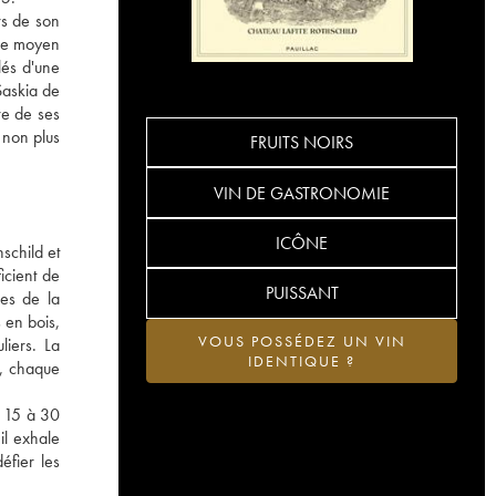
rs de son
âge moyen
lés d'une
Saskia de
re de ses
à non plus
FRUITS NOIRS
VIN DE GASTRONOMIE
ICÔNE
schild et
icient de
PUISSANT
nes de la
 en bois,
VOUS POSSÉDEZ UN VIN
liers. La
IDENTIQUE ?
e, chaque
s 15 à 30
il exhale
éfier les