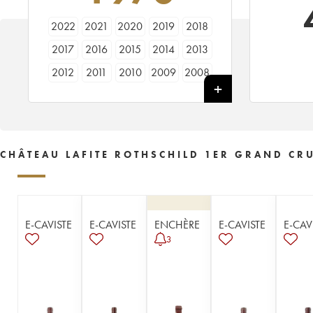
2022
2021
2020
2019
2018
2017
2016
2015
2014
2013
2012
2011
2010
2009
2008
2007
2006
2005
2004
2003
2002
2001
2000
1999
1998
1997
1996
1995
1994
1993
CHÂTEAU LAFITE ROTHSCHILD 1ER GRAND CRU
1992
1991
1990
1989
1988
1987
1986
1985
1984
1983
1982
1981
1980
1979
1978
E-CAVISTE
E-CAVISTE
ENCHÈRE
E-CAVISTE
E-CAV
1977
1976
1975
1974
1973
3
1972
1971
1970
1969
1968
1967
1966
1965
1964
1963
1962
1961
1960
1959
1958