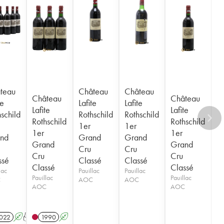
teau
Château
Château
Château
Château
te
Lafite
Lafite
Lafite
Lafite
schild
Rothschild
Rothschild
Rothschild
Rothschild
1er
1er
1er
1er
nd
Grand
Grand
Grand
Grand
Cru
Cru
Cru
Cru
ssé
Classé
Classé
Classé
Classé
lac
Pauillac
Pauillac
Pauillac
Pauillac
C
AOC
AOC
AOC
AOC
022
A
T
1990
A