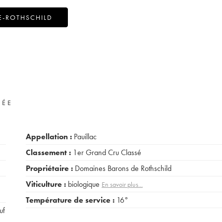
E-ROTHSCHILD
VÉE
Appellation :
Pauillac
Classement :
1er Grand Cru Classé
Propriétaire :
Domaines Barons de Rothschild
Viticulture :
biologique
En savoir plus...
Température de service :
16°
uf