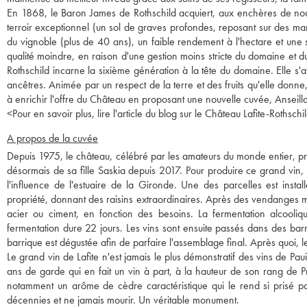
En 1868, le Baron James de Rothschild acquiert, aux enchères de nouv
terroir exceptionnel (un sol de graves profondes, reposant sur des mar
du vignoble (plus de 40 ans), un faible rendement à l'hectare et une
qualité moindre, en raison d'une gestion moins stricte du domaine et d
Rothschild incarne la sixième génération à la tête du domaine. Elle s'a
ancêtres. Animée par un respect de la terre et des fruits qu'elle donne, 
à enrichir l'offre du Château en proposant une nouvelle cuvée, Anseill
<
Pour en savoir plus, lire l'article du blog sur le Château Lafite-Rothschil
A propos de la cuvée
Depuis 1975, le château, célébré par les amateurs du monde entier, pro
désormais de sa fille Saskia depuis 2017. Pour produire ce grand vin, l
l'influence de l'estuaire de la Gironde. Une des parcelles est insta
propriété, donnant des raisins extraordinaires. Après des vendanges ma
acier ou ciment, en fonction des besoins. La fermentation alcooliq
fermentation dure 22 jours. Les vins sont ensuite passés dans des ba
barrique est dégustée afin de parfaire l'assemblage final. Après quoi, le
Le grand vin de Lafite n'est jamais le plus démonstratif des vins de Pa
ans de garde qui en fait un vin à part, à la hauteur de son rang de 
notamment un arôme de cèdre caractéristique qui le rend si prisé pa
décennies et ne jamais mourir. Un véritable monument.