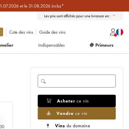
01.07.2026 et le 31.08.2026 inclus*
Les prix sont affichés pour une livraison en :
Cote des vins
Guide des vins
melier
Indispensables
🍇 Primeurs
Acheter
ce vin
Vendre
ce vin
Vins
du domaine
000