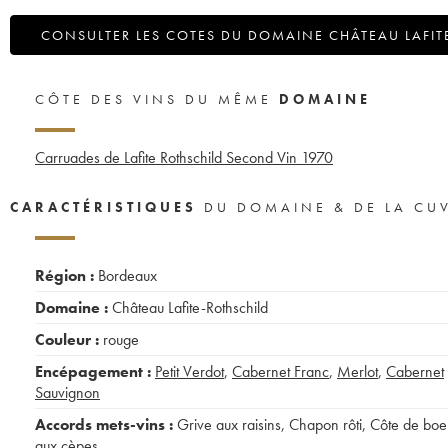
CONSULTER LES COTES DU DOMAINE CHÂTEAU LAFIT
CÔTE DES VINS DU MÊME
DOMAINE
Carruades de Lafite Rothschild Second Vin
1970
CARACTÉRISTIQUES
DU DOMAINE & DE LA CU
Région :
Bordeaux
Domaine :
Château Lafite-Rothschild
Couleur :
rouge
Encépagement :
Petit Verdot
,
Cabernet Franc
,
Merlot
,
Cabernet
Sauvignon
Accords mets-vins :
Grive aux raisins
,
Chapon rôti
,
Côte de boe
aux cèpes