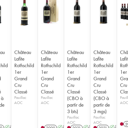
au
Château
Château
Château
Château
Châ
Lafite
Lafite
Lafite
Lafite
Lafi
hild
Rothschild
Rothschild
Rothschild
Rothschild
Roth
1er
1er
1er
1er
1er
d
Grand
Grand
Grand
Grand
Gra
Cru
Cru
Cru
Cru
Cru
é
Classé
Classé
Classé
Classé
Cla
 à
Pauillac
Pauillac
(CBO à
(CBO à
Pauil
AOC
AOC
AO
 de
partir de
partir de
3 bts)
3 mgs)
Pauillac
Pauillac
AOC
AOC
2
0
A
T
2000
A
T
2021
A
T
2021
A
T