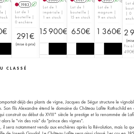
Lot 
1983
A
 1
Lot de 1
Lot de 1
Lot de 1
bout
Lot de 1
le |
impériale |
bouteille |
magnum |
| 0
bouteille |
stock
1 en stock
15 en stock
9 en stock
ench
0 enchère
0
€
15 900
€
650
€
1 360
€
2 
291
€
(
mise
(
mise à prix
)
Prix à 
490
U CLASSÉ
omportait déjà des plants de vigne, Jacques de Ségur structure le vignoble
eau. Son fils Alexandre étend le domaine du Château Lafite Rothschild en
ui construit au début du XVIII° siècle le prestige et la renommée de Lafit
alors le "vin des rois" du "prince des vignes".
s, il sera notamment vendu aux enchères après la Révolution, mais la qua
ille de Joseph Goudal. Le Château Lafite sera ainsi classé 1er cru en 18