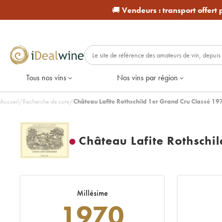
🚚
Vendeurs :
transport offert
Tous nos vins
Nos vins par région
Accueil
/
Recherche de cote
/
Château Lafite Rothschild 1er Grand Cru Classé 19
Château Lafite Rothschi
Millésime
1970