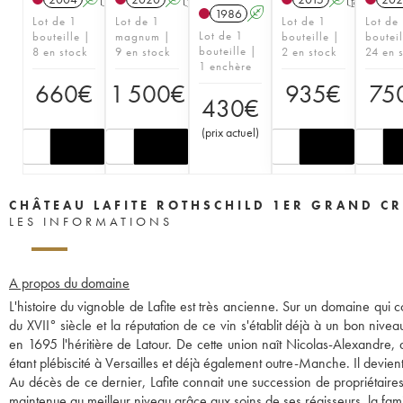
1986
A
Lot de 1
Lot de 1
Lot de 1
Lot de
Lot de 1
bouteille |
magnum |
bouteille |
bouteil
bouteille |
8 en stock
9 en stock
2 en stock
24 en 
1 enchère
660
€
1 500
€
935
€
75
430
€
(
prix actuel
)
CHÂTEAU LAFITE ROTHSCHILD 1ER GRAND CR
LES INFORMATIONS
A propos du domaine
L'histoire du vignoble de Lafite est très ancienne. Sur un domaine qui c
du XVII° siècle et la réputation de ce vin s'établit déjà à un bon niv
en 1695 l'héritière de Latour. De cette union naît Nicolas-Alexandre, q
étant plébiscité à Versailles et déjà également outre-Manche. Il devient 
Au décès de ce dernier, Lafite connait une succession de propriétaire
maintenue au meilleur niveau grâce aux soins de ses régisseurs, la fam