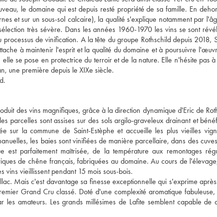
eau, le domaine qui est depuis resté propriété de sa famille. En deho
nes et sur un sous-sol calcaire), la qualité s'explique notamment par l'
 sélection très sévère. Dans les années 1960-1970 les vins se sont révé
u processus de vinification. A la tête du groupe Rothschild depuis 2018, 
ttache à maintenir l'esprit et la qualité du domaine et à poursuivre l'œuv
elle se pose en protectrice du terroir et de la nature. Elle n'hésite pas 
an, une première depuis le XIXe siècle.
d.
duit des vins magnifiques, grâce à la direction dynamique d'Eric de Roth
es parcelles sont assises sur des sols argilo-graveleux drainant et bénéf
llée sur la commune de Saint-Estèphe et accueille les plus vieilles vig
nuelles, les baies sont vinifiées de manière parcellaire, dans des cuves
ue est parfaitement maîtrisée, de la température aux remontages régu
rriques de chêne français, fabriquées au domaine. Au cours de l'élevag
s vins vieillissent pendant 15 mois sous-bois.
uillac. Mais c'est davantage sa finesse exceptionnelle qui s'exprime aprè
Premier Grand Cru classé. Doté d'une complexité aromatique fabuleuse, 
r les amateurs. Les grands millésimes de Lafite semblent capable de d