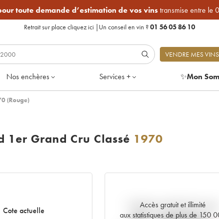
 pour toute demande d’estimation de vos vins
transmise entre le 
Retrait sur place
cliquez ici
|
Un conseil en vin ?
01 56 05 86 10
VENDRE MES VINS
Nos enchères
Services +
✨
Mon Som
70 (Rouge)
ld 1er Grand Cru Classé
1970
Accès gratuit et illimité
Tendance actuelle de la cote
Cote actuelle
aux statistiques de plus de 150 