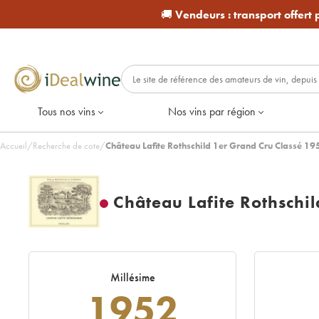
🚚
Vendeurs :
transport offert
Tous nos vins
Nos vins par région
Accueil
/
Recherche de cote
/
Château Lafite Rothschild 1er Grand Cru Classé 19
Château Lafite Rothschi
Millésime
1952