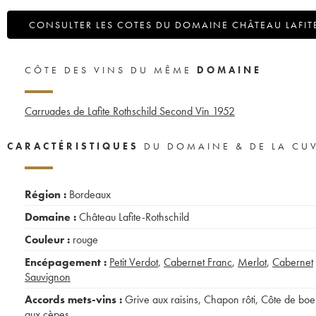
CONSULTER LES COTES DU DOMAINE CHÂTEAU LAFIT
CÔTE DES VINS DU MÊME
DOMAINE
Carruades de Lafite Rothschild Second Vin
1952
CARACTÉRISTIQUES
DU DOMAINE & DE LA CU
Région :
Bordeaux
Domaine :
Château Lafite-Rothschild
Couleur :
rouge
Encépagement :
Petit Verdot
,
Cabernet Franc
,
Merlot
,
Cabernet
Sauvignon
Accords mets-vins :
Grive aux raisins
,
Chapon rôti
,
Côte de boe
aux cèpes