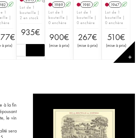
982
A
1989
A
1981
A
1947
A
Lot de 1
de 1
Lot de 1
Lot de 1
Lot de 1
bouteille |
eille |
bouteille |
bouteille |
bouteille |
2 en stock
chère
0 enchère
0 enchère
0 enchère
935
€
377
€
900
€
267
€
510
€
 à prix
)
(
mise à prix
)
(
mise à prix
)
(
mise à prix
)
✕
 à la fin
 épousant
e, le vin
lité sera
55.