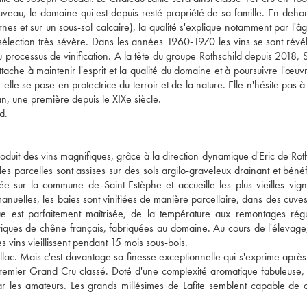
eau, le domaine qui est depuis resté propriété de sa famille. En deho
nes et sur un sous-sol calcaire), la qualité s'explique notamment par l'
 sélection très sévère. Dans les années 1960-1970 les vins se sont révé
u processus de vinification. A la tête du groupe Rothschild depuis 2018, 
ttache à maintenir l'esprit et la qualité du domaine et à poursuivre l'œuv
elle se pose en protectrice du terroir et de la nature. Elle n'hésite pas 
an, une première depuis le XIXe siècle.
d.
duit des vins magnifiques, grâce à la direction dynamique d'Eric de Roth
es parcelles sont assises sur des sols argilo-graveleux drainant et bénéf
llée sur la commune de Saint-Estèphe et accueille les plus vieilles vig
nuelles, les baies sont vinifiées de manière parcellaire, dans des cuves
ue est parfaitement maîtrisée, de la température aux remontages régu
rriques de chêne français, fabriquées au domaine. Au cours de l'élevag
s vins vieillissent pendant 15 mois sous-bois.
uillac. Mais c'est davantage sa finesse exceptionnelle qui s'exprime aprè
Premier Grand Cru classé. Doté d'une complexité aromatique fabuleuse, 
r les amateurs. Les grands millésimes de Lafite semblent capable de d