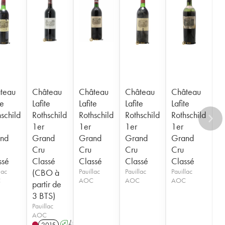
teau
Château
Château
Château
Château
te
Lafite
Lafite
Lafite
Lafite
schild
Rothschild
Rothschild
Rothschild
Rothschild
1er
1er
1er
1er
nd
Grand
Grand
Grand
Grand
Cru
Cru
Cru
Cru
ssé
Classé
Classé
Classé
Classé
lac
(CBO à
Pauillac
Pauillac
Pauillac
C
AOC
AOC
AOC
partir de
3 BTS)
Pauillac
AOC
2015
A
T