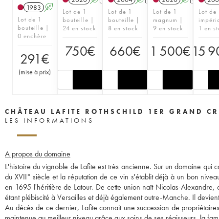
1983
A
Lot de 1
Lot de 1
Lot de 1
Lot de
Lot de 1
bouteille |
bouteille |
magnum |
impéri
bouteille |
24 en stock
8 en stock
9 en stock
1 en s
0 enchère
750
€
660
€
1 500
€
15 9
291
€
(
mise à prix
)
CHÂTEAU LAFITE ROTHSCHILD 1ER GRAND CR
LES INFORMATIONS
A propos du domaine
L'histoire du vignoble de Lafite est très ancienne. Sur un domaine qui c
du XVII° siècle et la réputation de ce vin s'établit déjà à un bon niv
en 1695 l'héritière de Latour. De cette union naît Nicolas-Alexandre, q
étant plébiscité à Versailles et déjà également outre-Manche. Il devient 
Au décès de ce dernier, Lafite connait une succession de propriétaire
maintenue au meilleur niveau grâce aux soins de ses régisseurs, la fam