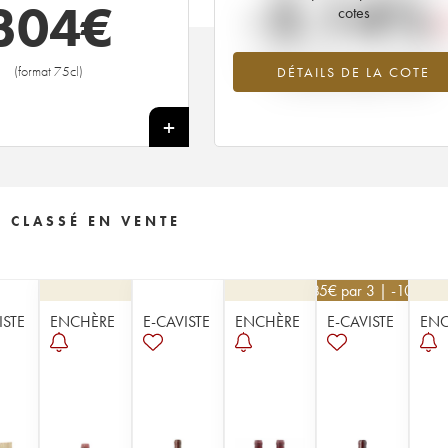
-2.14%
304
€
cotes
Tendance à la baisse du millésime 1
(format 75cl)
DÉTAILS DE LA COTE
en 2026 par rapport à 2025
+
 CLASSÉ EN VENTE
585
€
par 3 | -10%
ISTE
ENCHÈRE
E-CAVISTE
ENCHÈRE
E-CAVISTE
ENC