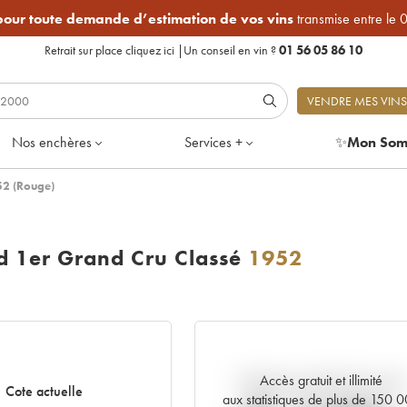
 pour toute demande d’estimation de vos vins
transmise entre le 
Retrait sur place
cliquez ici
|
Un conseil en vin ?
01 56 05 86 10
VENDRE MES VINS
Nos enchères
Services +
✨
Mon Som
52 (Rouge)
ld 1er Grand Cru Classé
1952
Accès gratuit et illimité
Tendance actuelle de la cote
Cote actuelle
aux statistiques de plus de 150 