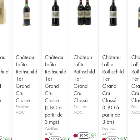
au
Château
Château
Château
Château
Châ
Lafite
Lafite
Lafite
Lafite
Lafi
hild
Rothschild
Rothschild
Rothschild
Rothschild
Roth
1er
1er
1er
1er
1er
d
Grand
Grand
Grand
Grand
Gra
Cru
Cru
Cru
Cru
Cru
é
Classé
Classé
Classé
Classé
Cla
Pauillac
(CBO à
Pauillac
(CBO à
Pauil
AOC
AOC
AO
partir de
partir de
3 mgs)
3 bts)
Pauillac
Pauillac
AOC
AOC
1999
A
0
A
T
2021
A
T
2021
A
T