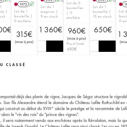
Lot de 2
1975
A
1
 1
Lot de 1
Lot de 1
bouteilles
Lot de 1
Lot 
ale |
magnum |
bouteille |
| 0
bouteille |
bout
tock
9 en stock
15 en stock
enchère
0 enchère
0 en
00
€
1 360
€
650
€
960
€
315
€
1 
(
mise à prix
)
(
mise à prix
)
(
mise
Prix à l'unité
480
€
U CLASSÉ
omportait déjà des plants de vigne, Jacques de Ségur structure le vignoble
eau. Son fils Alexandre étend le domaine du Château Lafite Rothschild en
ui construit au début du XVIII° siècle le prestige et la renommée de Lafit
alors le "vin des rois" du "prince des vignes".
s, il sera notamment vendu aux enchères après la Révolution, mais la qua
ille de Joseph Goudal. Le Château Lafite sera ainsi classé 1er cru en 18