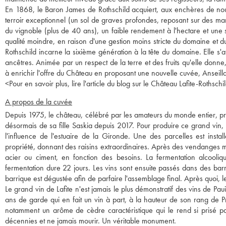
En 1868, le Baron James de Rothschild acquiert, aux enchères de nouv
terroir exceptionnel (un sol de graves profondes, reposant sur des mar
du vignoble (plus de 40 ans), un faible rendement à l'hectare et une
qualité moindre, en raison d'une gestion moins stricte du domaine et d
Rothschild incarne la sixième génération à la tête du domaine. Elle s'a
ancêtres. Animée par un respect de la terre et des fruits qu'elle donne, 
à enrichir l'offre du Château en proposant une nouvelle cuvée, Anseill
<
Pour en savoir plus, lire l'article du blog sur le Château Lafite-Rothschil
A propos de la cuvée
Depuis 1975, le château, célébré par les amateurs du monde entier, pro
désormais de sa fille Saskia depuis 2017. Pour produire ce grand vin, l
l'influence de l'estuaire de la Gironde. Une des parcelles est insta
propriété, donnant des raisins extraordinaires. Après des vendanges ma
acier ou ciment, en fonction des besoins. La fermentation alcooliq
fermentation dure 22 jours. Les vins sont ensuite passés dans des ba
barrique est dégustée afin de parfaire l'assemblage final. Après quoi, le
Le grand vin de Lafite n'est jamais le plus démonstratif des vins de Pa
ans de garde qui en fait un vin à part, à la hauteur de son rang de 
notamment un arôme de cèdre caractéristique qui le rend si prisé pa
décennies et ne jamais mourir. Un véritable monument.