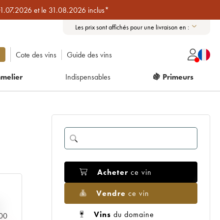
01.07.2026 et le 31.08.2026 inclus*
Les prix sont affichés pour une livraison en :
Cote des vins
Guide des vins
melier
Indispensables
🍇 Primeurs
Acheter
ce vin
Vendre
ce vin
Vins
du domaine
000