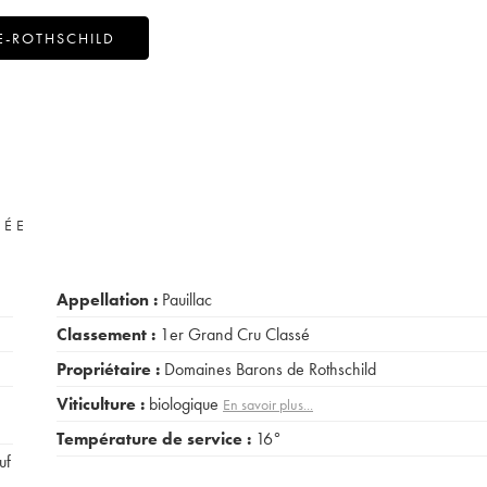
E-ROTHSCHILD
VÉE
Appellation :
Pauillac
Classement :
1er Grand Cru Classé
Propriétaire :
Domaines Barons de Rothschild
Viticulture :
biologique
En savoir plus...
Température de service :
16°
uf