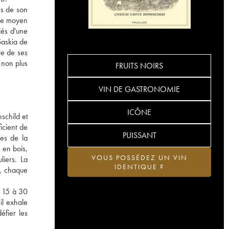
rs de son
âge moyen
lés d'une
Saskia de
re de ses
à non plus
FRUITS NOIRS
VIN DE GASTRONOMIE
ICÔNE
schild et
icient de
PUISSANT
nes de la
 en bois,
VOUS POSSÉDEZ UN VIN
liers. La
IDENTIQUE ?
e, chaque
s 15 à 30
il exhale
éfier les