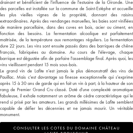
drainant et bénéficient de l'influence de l'estuaire de la Gironde. Une
des parcelles est installée sur la commune de Saint-Estèphe et accueille
les plus vieilles vignes de la propriété, donnant des raisins
extraordinaires. Après des vendanges manuelles, les baies sont vinifiées
de manière parcellaire, dans des cuves en bois, acier ou ciment, en
fonction des besoins. La fermentation alcoolique est parfaitement
maîtrisée, de la température aux remontages réguliers. La fermentation
dure 22 jours. Les vins sont ensuite passés dans des barriques de chêne
français, fabriquées au domaine. Au cours de l'élevage, chaque
barrique est dégustée afin de parfaire l'assemblage final. Après quoi, les
vins vieillissent pendant 15 mois sous-bois.
Le grand vin de Lafite n'est jamais le plus démonstratif des vins de
Pauillac. Mais c'est davantage sa finesse exceptionnelle qui s'exprime
après 15 à 30 ans de garde qui en fait un vin à part, à la hauteur de son
rang de Premier Grand Cru classé. Doté d'une complexité aromatique
fabuleuse, il exhale notamment un arôme de cèdre caractéristique qui le
rend si prisé par les amateurs. Les grands millésimes de Lafite semblent
capable de défier les décennies et ne jamais mourir. Un véritable
monument.
CONSULTER LES COTES DU DOMAINE CHÂTEAU