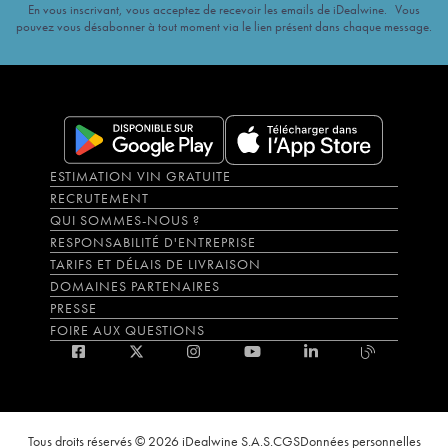
En vous inscrivant, vous acceptez de recevoir les emails de iDealwine. Vous
pouvez vous désabonner à tout moment via le lien présent dans chaque message.
ESTIMATION VIN GRATUITE
RECRUTEMENT
QUI SOMMES-NOUS ?
RESPONSABILITÉ D'ENTREPRISE
TARIFS ET DÉLAIS DE LIVRAISON
DOMAINES PARTENAIRES
PRESSE
FOIRE AUX QUESTIONS
Tous droits réservés © 2026 iDealwine S.A.S.
CGS
Données personnelles