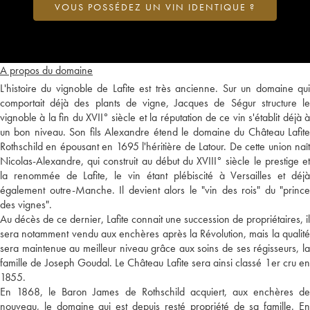
VOUS POSSÉDEZ UN VIN IDENTIQUE ?
A propos du domaine
L'histoire du vignoble de Lafite est très ancienne. Sur un domaine qui
comportait déjà des plants de vigne, Jacques de Ségur structure le
vignoble à la fin du XVII° siècle et la réputation de ce vin s'établit déjà à
un bon niveau. Son fils Alexandre étend le domaine du Château Lafite
Rothschild en épousant en 1695 l'héritière de Latour. De cette union naît
Nicolas-Alexandre, qui construit au début du XVIII° siècle le prestige et
la renommée de Lafite, le vin étant plébiscité à Versailles et déjà
également outre-Manche. Il devient alors le "vin des rois" du "prince
des vignes".
Au décès de ce dernier, Lafite connait une succession de propriétaires, il
sera notamment vendu aux enchères après la Révolution, mais la qualité
sera maintenue au meilleur niveau grâce aux soins de ses régisseurs, la
famille de Joseph Goudal. Le Château Lafite sera ainsi classé 1er cru en
1855.
En 1868, le Baron James de Rothschild acquiert, aux enchères de
nouveau, le domaine qui est depuis resté propriété de sa famille. En