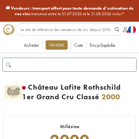
🚚
Vendeurs :
transport offert pour toute demande d’estimation de
vos vins
transmise entre le 01.07.2026 et le 31.08.2026 inclus*
Acheter
Cote
Encyclopédie
VENDRE
Château Lafite Rothschild
1er Grand Cru Classé
2000
Millésime