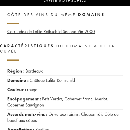
LAFITE-ROTHSCHILD
CÔTE DES VINS DU MÊME
DOMAINE
Carruades de Lafite Rothschild Second Vin
2000
CARACTÉRISTIQUES
DU DOMAINE & DE LA
CUVÉE
Région :
Bordeaux
Domaine :
Château Lafite-Rothschild
Couleur :
rouge
Encépagement :
Petit Verdot
,
Cabernet Franc
,
Merlot
,
Cabernet Sauvignon
Accords mets-vins :
Grive aux raisins
,
Chapon rôti
,
Côte de
boeuf aux cèpes
Appellation :
Pauillac