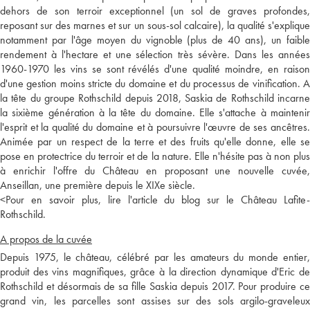
dehors de son terroir exceptionnel (un sol de graves profondes,
reposant sur des marnes et sur un sous-sol calcaire), la qualité s'explique
notamment par l'âge moyen du vignoble (plus de 40 ans), un faible
rendement à l'hectare et une sélection très sévère. Dans les années
1960-1970 les vins se sont révélés d'une qualité moindre, en raison
d'une gestion moins stricte du domaine et du processus de vinification. A
la tête du groupe Rothschild depuis 2018, Saskia de Rothschild incarne
la sixième génération à la tête du domaine. Elle s'attache à maintenir
l'esprit et la qualité du domaine et à poursuivre l'œuvre de ses ancêtres.
Animée par un respect de la terre et des fruits qu'elle donne, elle se
pose en protectrice du terroir et de la nature. Elle n'hésite pas à non plus
à enrichir l'offre du Château en proposant une nouvelle cuvée,
Anseillan, une première depuis le XIXe siècle.
<
Pour en savoir plus, lire l'article du blog sur le Château Lafite-
Rothschild.
A propos de la cuvée
Depuis 1975, le château, célébré par les amateurs du monde entier,
produit des vins magnifiques, grâce à la direction dynamique d'Eric de
Rothschild et désormais de sa fille Saskia depuis 2017. Pour produire ce
grand vin, les parcelles sont assises sur des sols argilo-graveleux