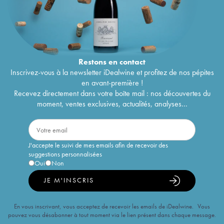
Restons en
contact
Inscrivez-vous à la newsletter iDealwine et profitez de nos pépites
en avant-première !
Recevez directement dans votre boîte mail : nos découvertes du
moment, ventes exclusives, actualités, analyses...
J'accepte le suivi de mes emails afin de recevoir des
suggestions personnalisées
Oui
Non
JE M'INSCRIS
En vous inscrivant, vous acceptez de recevoir les emails de iDealwine. Vous
pouvez vous désabonner à tout moment via le lien présent dans chaque message.