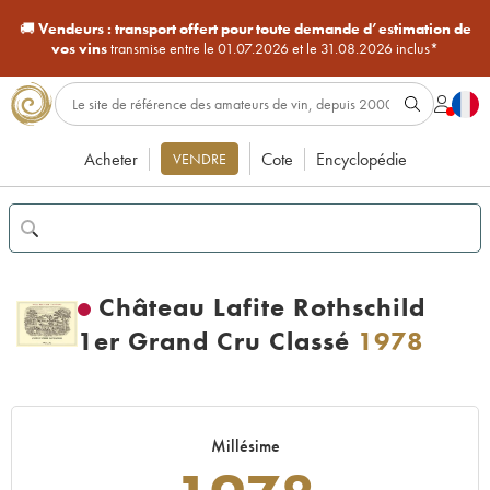
🚚
Vendeurs :
transport offert pour toute demande d’estimation de
vos vins
transmise entre le 01.07.2026 et le 31.08.2026 inclus*
Acheter
Cote
Encyclopédie
VENDRE
Château Lafite Rothschild
1er Grand Cru Classé
1978
Millésime