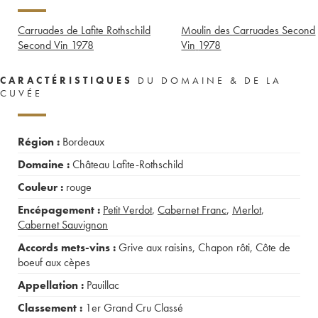
Carruades de Lafite Rothschild
Moulin des Carruades Second
Second Vin
1978
Vin
1978
CARACTÉRISTIQUES
DU DOMAINE & DE LA
CUVÉE
Région :
Bordeaux
Domaine :
Château Lafite-Rothschild
Couleur :
rouge
Encépagement :
Petit Verdot
,
Cabernet Franc
,
Merlot
,
Cabernet Sauvignon
Accords mets-vins :
Grive aux raisins
,
Chapon rôti
,
Côte de
boeuf aux cèpes
Appellation :
Pauillac
Classement :
1er Grand Cru Classé