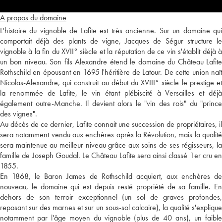
A propos du domaine
L'histoire du vignoble de Lafite est très ancienne. Sur un domaine qui
comportait déjà des plants de vigne, Jacques de Ségur structure le
vignoble à la fin du XVII° siècle et la réputation de ce vin s'établit déjà à
un bon niveau. Son fils Alexandre étend le domaine du Château Lafite
Rothschild en épousant en 1695 l'héritière de Latour. De cette union naît
Nicolas-Alexandre, qui construit au début du XVIII° siècle le prestige et
la renommée de Lafite, le vin étant plébiscité à Versailles et déjà
également outre-Manche. Il devient alors le "vin des rois" du "prince
des vignes".
Au décès de ce dernier, Lafite connait une succession de propriétaires, il
sera notamment vendu aux enchères après la Révolution, mais la qualité
sera maintenue au meilleur niveau grâce aux soins de ses régisseurs, la
famille de Joseph Goudal. Le Château Lafite sera ainsi classé 1er cru en
1855.
En 1868, le Baron James de Rothschild acquiert, aux enchères de
nouveau, le domaine qui est depuis resté propriété de sa famille. En
dehors de son terroir exceptionnel (un sol de graves profondes,
reposant sur des marnes et sur un sous-sol calcaire), la qualité s'explique
notamment par l'âge moyen du vignoble (plus de 40 ans), un faible