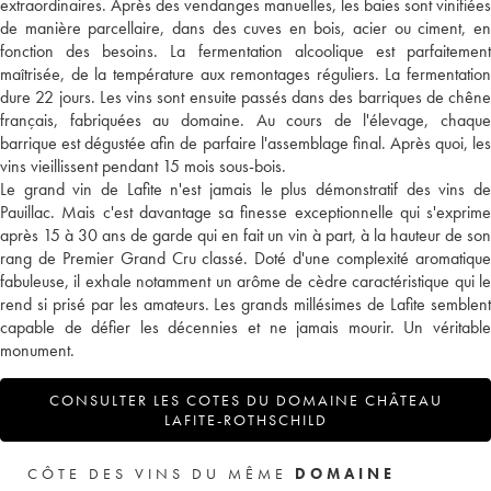
extraordinaires. Après des vendanges manuelles, les baies sont vinifiées
de manière parcellaire, dans des cuves en bois, acier ou ciment, en
fonction des besoins. La fermentation alcoolique est parfaitement
maîtrisée, de la température aux remontages réguliers. La fermentation
dure 22 jours. Les vins sont ensuite passés dans des barriques de chêne
français, fabriquées au domaine. Au cours de l'élevage, chaque
barrique est dégustée afin de parfaire l'assemblage final. Après quoi, les
vins vieillissent pendant 15 mois sous-bois.
Le grand vin de Lafite n'est jamais le plus démonstratif des vins de
Pauillac. Mais c'est davantage sa finesse exceptionnelle qui s'exprime
après 15 à 30 ans de garde qui en fait un vin à part, à la hauteur de son
rang de Premier Grand Cru classé. Doté d'une complexité aromatique
fabuleuse, il exhale notamment un arôme de cèdre caractéristique qui le
rend si prisé par les amateurs. Les grands millésimes de Lafite semblent
capable de défier les décennies et ne jamais mourir. Un véritable
monument.
CONSULTER LES COTES DU DOMAINE CHÂTEAU
LAFITE-ROTHSCHILD
CÔTE DES VINS DU MÊME
DOMAINE