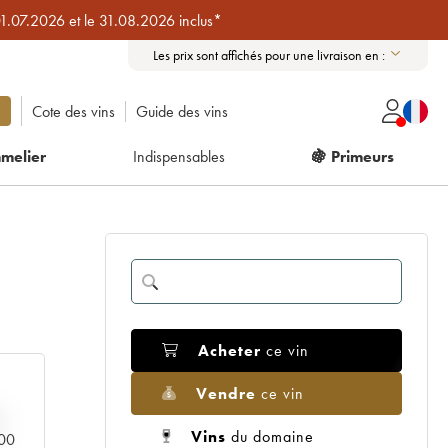
01.07.2026 et le 31.08.2026 inclus*
Les prix sont affichés pour une livraison en :
Cote des vins
Guide des vins
melier
Indispensables
🍇 Primeurs
Acheter
ce vin
Vendre
ce vin
Vins
du domaine
000