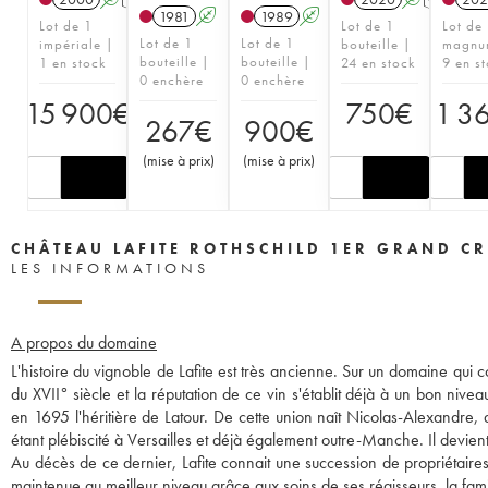
1981
A
1989
A
Lot de 1
Lot de 1
Lot de
Lot de 1
Lot de 1
impériale |
bouteille |
magnu
bouteille |
bouteille |
1 en stock
24 en stock
9 en s
0 enchère
0 enchère
15 900
€
750
€
1 3
267
€
900
€
(
mise à prix
)
(
mise à prix
)
CHÂTEAU LAFITE ROTHSCHILD 1ER GRAND CR
LES INFORMATIONS
A propos du domaine
L'histoire du vignoble de Lafite est très ancienne. Sur un domaine qui c
du XVII° siècle et la réputation de ce vin s'établit déjà à un bon niv
en 1695 l'héritière de Latour. De cette union naît Nicolas-Alexandre, q
étant plébiscité à Versailles et déjà également outre-Manche. Il devient 
Au décès de ce dernier, Lafite connait une succession de propriétaire
maintenue au meilleur niveau grâce aux soins de ses régisseurs, la fam