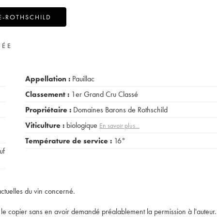
E-ROTHSCHILD
VÉE
Appellation :
Pauillac
Classement :
1er Grand Cru Classé
Propriétaire :
Domaines Barons de Rothschild
Viticulture :
biologique
En savoir plus...
Température de service :
16°
uf
actuelles du vin concerné.
t de le copier sans en avoir demandé préalablement la permission à l'auteur.