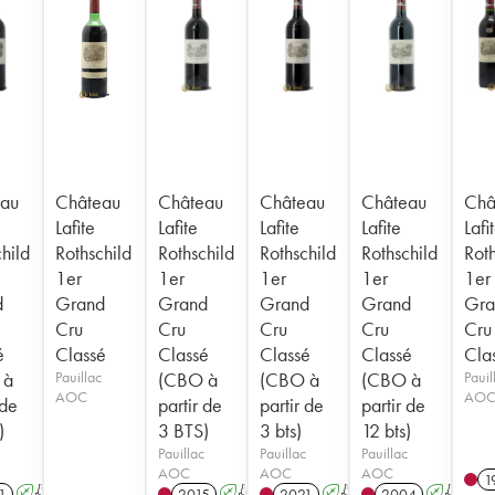
au
Château
Château
Château
Château
Châ
Lafite
Lafite
Lafite
Lafite
Lafi
hild
Rothschild
Rothschild
Rothschild
Rothschild
Roth
1er
1er
1er
1er
1er
d
Grand
Grand
Grand
Grand
Gra
Cru
Cru
Cru
Cru
Cru
é
Classé
Classé
Classé
Classé
Cla
 à
Pauillac
(CBO à
(CBO à
(CBO à
Pauil
AOC
AO
 de
partir de
partir de
partir de
)
3 BTS)
3 bts)
12 bts)
Pauillac
Pauillac
Pauillac
AOC
AOC
AOC
1
1
A
T
2015
A
T
2021
A
T
2004
A
T