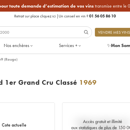
 pour toute demande d’estimation de vos vins
transmise entre le 
Retrait sur place
cliquez ici
|
Un conseil en vin ?
01 56 05 86 10
VENDRE MES VINS
Nos enchères
Services +
✨
Mon Som
69 (Rouge)
ld 1er Grand Cru Classé
1969
Accès gratuit et illimité
Tendance actuelle de la cote
Cote actuelle
aux statistiques de plus de 150 