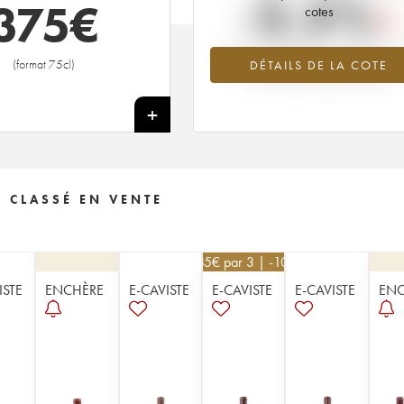
-3.5%
375
€
cotes
Tendance à la baisse du millésime 1
(format 75cl)
DÉTAILS DE LA COTE
en 2026 par rapport à 2025
+
 CLASSÉ EN VENTE
585
€
par 3 | -10%
ISTE
ENCHÈRE
E-CAVISTE
E-CAVISTE
E-CAVISTE
ENC