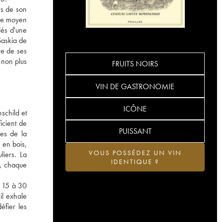
rs de son
âge moyen
lés d'une
Saskia de
re de ses
à non plus
FRUITS NOIRS
VIN DE GASTRONOMIE
ICÔNE
schild et
icient de
PUISSANT
nes de la
 en bois,
VOUS POSSÉDEZ UN VIN
liers. La
IDENTIQUE ?
e, chaque
s 15 à 30
il exhale
éfier les