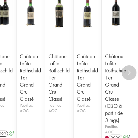
teau
Château
Château
Château
Château
te
Lafite
Lafite
Lafite
Lafite
schild
Rothschild
Rothschild
Rothschild
Rothschild
1er
1er
1er
1er
nd
Grand
Grand
Grand
Grand
Cru
Cru
Cru
Cru
ssé
Classé
Classé
Classé
Classé
lac
Pauillac
Pauillac
Pauillac
(CBO à
C
AOC
AOC
AOC
partir de
3 mgs)
Pauillac
AOC
999
A
2020
A
T