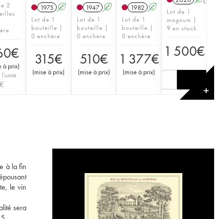
de 2
1975
A
1947
A
1982
A
Lot de 1
eilles
Lot de 1
Lot de 1
Lot de 1
magnum |
bouteille |
bouteille |
bouteille |
9 en stock
ère
0 enchère
0 enchère
0 enchère
1 500
€
60
€
315
€
510
€
1 377
€
 à prix
)
(
mise à prix
)
(
mise à prix
)
(
mise à prix
)
 l'unité
€
✕
 à la fin
 épousant
e, le vin
lité sera
55.