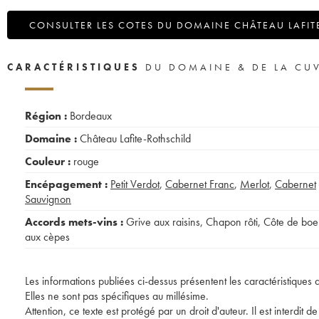
CONSULTER LES COTES DU DOMAINE CHÂTEAU LAFIT
CARACTÉRISTIQUES
DU DOMAINE & DE LA CU
Région :
Bordeaux
Domaine :
Château Lafite-Rothschild
Couleur :
rouge
Encépagement :
Petit Verdot
,
Cabernet Franc
,
Merlot
,
Cabernet
Sauvignon
Accords mets-vins :
Grive aux raisins
,
Chapon rôti
,
Côte de boe
aux cèpes
Les informations publiées ci-dessus présentent les caractéristiques 
Elles ne sont pas spécifiques au millésime.
Attention, ce texte est protégé par un droit d'auteur. Il est interdi