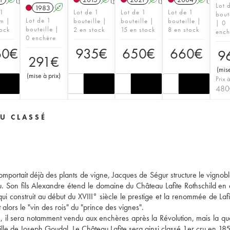
Lot 
1983
A
 1
Lot de 1
Lot de 1
Lot de 1
bout
Lot de 1
m |
bouteille |
bouteille |
bouteille |
| 0
bouteille |
tock
2 en stock
15 en stock
8 en stock
ench
0 enchère
60
€
935
€
650
€
660
€
9
291
€
(
mise
(
mise à prix
)
Prix à
480
U CLASSÉ
omportait déjà des plants de vigne, Jacques de Ségur structure le vignoble
eau. Son fils Alexandre étend le domaine du Château Lafite Rothschild en
ui construit au début du XVIII° siècle le prestige et la renommée de Lafit
alors le "vin des rois" du "prince des vignes".
s, il sera notamment vendu aux enchères après la Révolution, mais la qua
ille de Joseph Goudal. Le Château Lafite sera ainsi classé 1er cru en 18