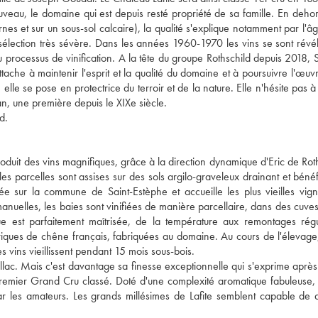
eau, le domaine qui est depuis resté propriété de sa famille. En deho
nes et sur un sous-sol calcaire), la qualité s'explique notamment par l'
 sélection très sévère. Dans les années 1960-1970 les vins se sont révé
u processus de vinification. A la tête du groupe Rothschild depuis 2018, 
ttache à maintenir l'esprit et la qualité du domaine et à poursuivre l'œuv
elle se pose en protectrice du terroir et de la nature. Elle n'hésite pas 
an, une première depuis le XIXe siècle.
d.
duit des vins magnifiques, grâce à la direction dynamique d'Eric de Roth
es parcelles sont assises sur des sols argilo-graveleux drainant et bénéf
llée sur la commune de Saint-Estèphe et accueille les plus vieilles vig
nuelles, les baies sont vinifiées de manière parcellaire, dans des cuves
ue est parfaitement maîtrisée, de la température aux remontages régu
rriques de chêne français, fabriquées au domaine. Au cours de l'élevag
s vins vieillissent pendant 15 mois sous-bois.
uillac. Mais c'est davantage sa finesse exceptionnelle qui s'exprime aprè
Premier Grand Cru classé. Doté d'une complexité aromatique fabuleuse, 
r les amateurs. Les grands millésimes de Lafite semblent capable de d