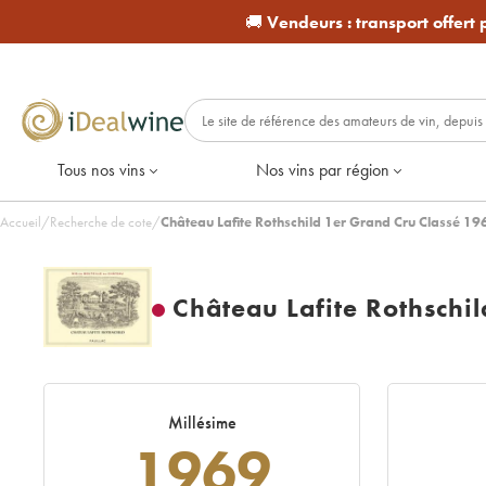
🚚
Vendeurs :
transport offert
Tous nos vins
Nos vins par région
Accueil
/
Recherche de cote
/
Château Lafite Rothschild 1er Grand Cru Classé 19
Château Lafite Rothschi
Millésime
1969