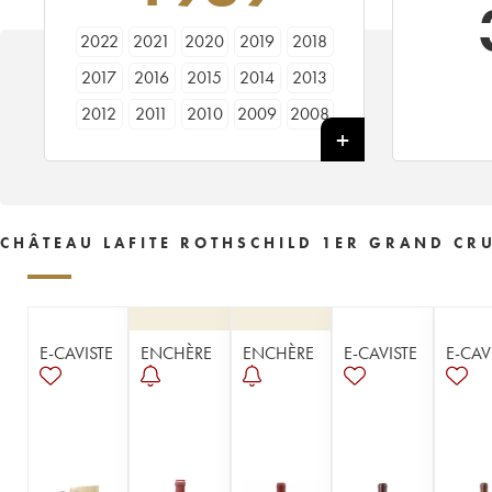
2022
2021
2020
2019
2018
2017
2016
2015
2014
2013
2012
2011
2010
2009
2008
2007
2006
2005
2004
2003
2002
2001
2000
1999
1998
1997
1996
1995
1994
1993
CHÂTEAU LAFITE ROTHSCHILD 1ER GRAND CRU
1992
1991
1990
1989
1988
1987
1986
1985
1984
1983
1982
1981
1980
1979
1978
E-CAVISTE
ENCHÈRE
ENCHÈRE
E-CAVISTE
E-CAV
1977
1976
1975
1974
1973
1972
1971
1970
1969
1968
1967
1966
1965
1964
1963
1962
1961
1960
1959
1958