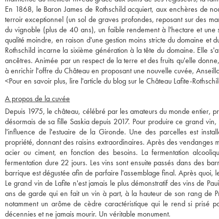
En 1868, le Baron James de Rothschild acquiert, aux enchères de nouv
terroir exceptionnel (un sol de graves profondes, reposant sur des mar
du vignoble (plus de 40 ans), un faible rendement à l'hectare et une
qualité moindre, en raison d'une gestion moins stricte du domaine et d
Rothschild incarne la sixième génération à la tête du domaine. Elle s'a
ancêtres. Animée par un respect de la terre et des fruits qu'elle donne, 
à enrichir l'offre du Château en proposant une nouvelle cuvée, Anseill
<
Pour en savoir plus, lire l'article du blog sur le Château Lafite-Rothschil
A propos de la cuvée
Depuis 1975, le château, célébré par les amateurs du monde entier, pro
désormais de sa fille Saskia depuis 2017. Pour produire ce grand vin, l
l'influence de l'estuaire de la Gironde. Une des parcelles est insta
propriété, donnant des raisins extraordinaires. Après des vendanges ma
acier ou ciment, en fonction des besoins. La fermentation alcooliq
fermentation dure 22 jours. Les vins sont ensuite passés dans des ba
barrique est dégustée afin de parfaire l'assemblage final. Après quoi, le
Le grand vin de Lafite n'est jamais le plus démonstratif des vins de Pa
ans de garde qui en fait un vin à part, à la hauteur de son rang de 
notamment un arôme de cèdre caractéristique qui le rend si prisé pa
décennies et ne jamais mourir. Un véritable monument.