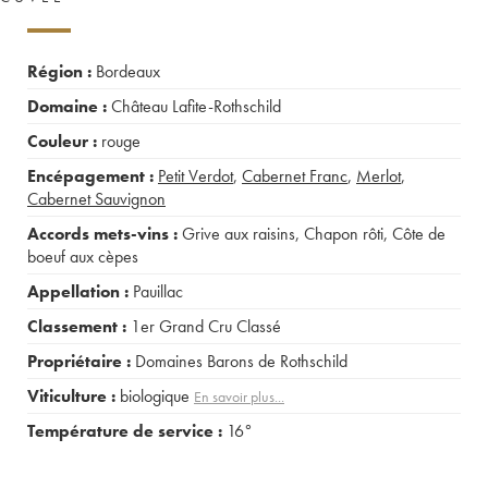
Région :
Bordeaux
Domaine :
Château Lafite-Rothschild
Couleur :
rouge
Encépagement :
Petit Verdot
,
Cabernet Franc
,
Merlot
,
Cabernet Sauvignon
Accords mets-vins :
Grive aux raisins
,
Chapon rôti
,
Côte de
boeuf aux cèpes
Appellation :
Pauillac
Classement :
1er Grand Cru Classé
Propriétaire :
Domaines Barons de Rothschild
Viticulture :
biologique
En savoir plus...
Température de service :
16°