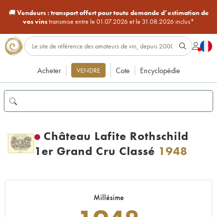
🚚
Vendeurs :
transport offert pour toute demande d’estimation de
vos vins
transmise entre le 01.07.2026 et le 31.08.2026 inclus*
Acheter
Cote
Encyclopédie
VENDRE
Château Lafite Rothschild
1er Grand Cru Classé
1948
Millésime