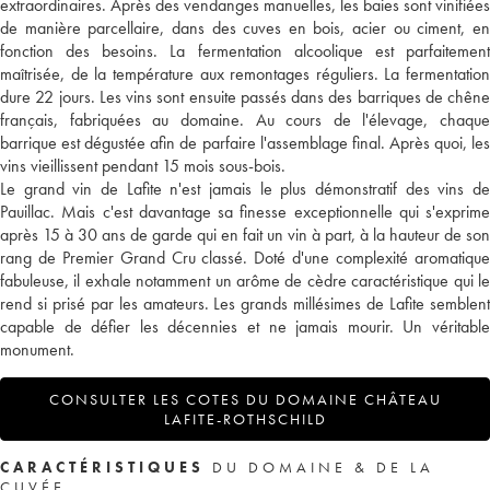
extraordinaires. Après des vendanges manuelles, les baies sont vinifiées
de manière parcellaire, dans des cuves en bois, acier ou ciment, en
fonction des besoins. La fermentation alcoolique est parfaitement
maîtrisée, de la température aux remontages réguliers. La fermentation
dure 22 jours. Les vins sont ensuite passés dans des barriques de chêne
français, fabriquées au domaine. Au cours de l'élevage, chaque
barrique est dégustée afin de parfaire l'assemblage final. Après quoi, les
vins vieillissent pendant 15 mois sous-bois.
Le grand vin de Lafite n'est jamais le plus démonstratif des vins de
Pauillac. Mais c'est davantage sa finesse exceptionnelle qui s'exprime
après 15 à 30 ans de garde qui en fait un vin à part, à la hauteur de son
rang de Premier Grand Cru classé. Doté d'une complexité aromatique
fabuleuse, il exhale notamment un arôme de cèdre caractéristique qui le
rend si prisé par les amateurs. Les grands millésimes de Lafite semblent
capable de défier les décennies et ne jamais mourir. Un véritable
monument.
CONSULTER LES COTES DU DOMAINE CHÂTEAU
LAFITE-ROTHSCHILD
CARACTÉRISTIQUES
DU DOMAINE & DE LA
CUVÉE