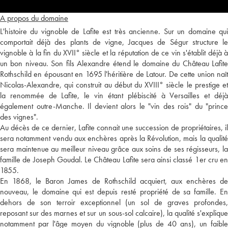
A propos du domaine
L'histoire du vignoble de Lafite est très ancienne. Sur un domaine qui
comportait déjà des plants de vigne, Jacques de Ségur structure le
vignoble à la fin du XVII° siècle et la réputation de ce vin s'établit déjà à
un bon niveau. Son fils Alexandre étend le domaine du Château Lafite
Rothschild en épousant en 1695 l'héritière de Latour. De cette union naît
Nicolas-Alexandre, qui construit au début du XVIII° siècle le prestige et
la renommée de Lafite, le vin étant plébiscité à Versailles et déjà
également outre-Manche. Il devient alors le "vin des rois" du "prince
des vignes".
Au décès de ce dernier, Lafite connait une succession de propriétaires, il
sera notamment vendu aux enchères après la Révolution, mais la qualité
sera maintenue au meilleur niveau grâce aux soins de ses régisseurs, la
famille de Joseph Goudal. Le Château Lafite sera ainsi classé 1er cru en
1855.
En 1868, le Baron James de Rothschild acquiert, aux enchères de
nouveau, le domaine qui est depuis resté propriété de sa famille. En
dehors de son terroir exceptionnel (un sol de graves profondes,
reposant sur des marnes et sur un sous-sol calcaire), la qualité s'explique
notamment par l'âge moyen du vignoble (plus de 40 ans), un faible