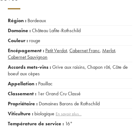
Région :
Bordeaux
Domaine :
Château Lafite-Rothschild
Couleur :
rouge
Encépagement :
Petit Verdot
,
Cabernet Franc
,
Merlot
,
Cabernet Sauvignon
Accords mets-vins :
Grive aux raisins
,
Chapon rôti
,
Côte de
boeuf aux cèpes
Appellation :
Pauillac
Classement :
1er Grand Cru Classé
Propriétaire :
Domaines Barons de Rothschild
Viticulture :
biologique
En savoir plus...
Température de service :
16°