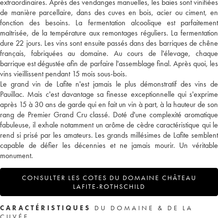
extraordinaires. Après des vendanges manuelles, les baies sont vinifiées
de manière parcellaire, dans des cuves en bois, acier ou ciment, en
fonction des besoins. La fermentation alcoolique est parfaitement
maîtrisée, de la température aux remontages réguliers. La fermentation
dure 22 jours. Les vins sont ensuite passés dans des barriques de chêne
français, fabriquées au domaine. Au cours de l'élevage, chaque
barrique est dégustée afin de parfaire l'assemblage final. Après quoi, les
vins vieillissent pendant 15 mois sous-bois.
Le grand vin de Lafite n'est jamais le plus démonstratif des vins de
Pauillac. Mais c'est davantage sa finesse exceptionnelle qui s'exprime
après 15 à 30 ans de garde qui en fait un vin à part, à la hauteur de son
rang de Premier Grand Cru classé. Doté d'une complexité aromatique
fabuleuse, il exhale notamment un arôme de cèdre caractéristique qui le
rend si prisé par les amateurs. Les grands millésimes de Lafite semblent
capable de défier les décennies et ne jamais mourir. Un véritable
monument.
CONSULTER LES COTES DU DOMAINE CHÂTEAU
LAFITE-ROTHSCHILD
CARACTÉRISTIQUES
DU DOMAINE & DE LA
CUVÉE