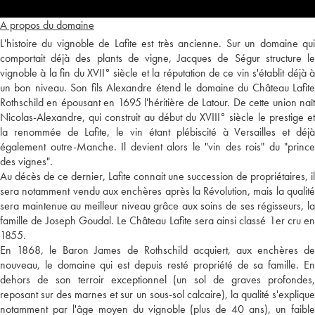
A propos du domaine
L'histoire du vignoble de Lafite est très ancienne. Sur un domaine qui
comportait déjà des plants de vigne, Jacques de Ségur structure le
vignoble à la fin du XVII° siècle et la réputation de ce vin s'établit déjà à
un bon niveau. Son fils Alexandre étend le domaine du Château Lafite
Rothschild en épousant en 1695 l'héritière de Latour. De cette union naît
Nicolas-Alexandre, qui construit au début du XVIII° siècle le prestige et
la renommée de Lafite, le vin étant plébiscité à Versailles et déjà
également outre-Manche. Il devient alors le "vin des rois" du "prince
des vignes".
Au décès de ce dernier, Lafite connait une succession de propriétaires, il
sera notamment vendu aux enchères après la Révolution, mais la qualité
sera maintenue au meilleur niveau grâce aux soins de ses régisseurs, la
famille de Joseph Goudal. Le Château Lafite sera ainsi classé 1er cru en
1855.
En 1868, le Baron James de Rothschild acquiert, aux enchères de
nouveau, le domaine qui est depuis resté propriété de sa famille. En
dehors de son terroir exceptionnel (un sol de graves profondes,
reposant sur des marnes et sur un sous-sol calcaire), la qualité s'explique
notamment par l'âge moyen du vignoble (plus de 40 ans), un faible