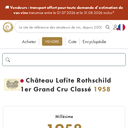
🚚
Vendeurs :
transport offert pour toute demande d’estimation de
vos vins
transmise entre le 01.07.2026 et le 31.08.2026 inclus*
Acheter
Cote
Encyclopédie
VENDRE
Château Lafite Rothschild
1er Grand Cru Classé
1958
Millésime