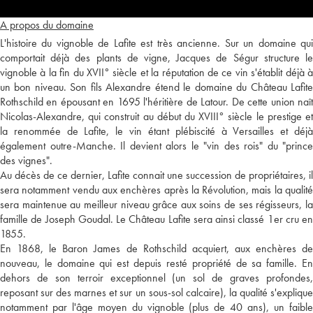
A propos du domaine
L'histoire du vignoble de Lafite est très ancienne. Sur un domaine qui
comportait déjà des plants de vigne, Jacques de Ségur structure le
vignoble à la fin du XVII° siècle et la réputation de ce vin s'établit déjà à
un bon niveau. Son fils Alexandre étend le domaine du Château Lafite
Rothschild en épousant en 1695 l'héritière de Latour. De cette union naît
Nicolas-Alexandre, qui construit au début du XVIII° siècle le prestige et
la renommée de Lafite, le vin étant plébiscité à Versailles et déjà
également outre-Manche. Il devient alors le "vin des rois" du "prince
des vignes".
Au décès de ce dernier, Lafite connait une succession de propriétaires, il
sera notamment vendu aux enchères après la Révolution, mais la qualité
sera maintenue au meilleur niveau grâce aux soins de ses régisseurs, la
famille de Joseph Goudal. Le Château Lafite sera ainsi classé 1er cru en
1855.
En 1868, le Baron James de Rothschild acquiert, aux enchères de
nouveau, le domaine qui est depuis resté propriété de sa famille. En
dehors de son terroir exceptionnel (un sol de graves profondes,
reposant sur des marnes et sur un sous-sol calcaire), la qualité s'explique
notamment par l'âge moyen du vignoble (plus de 40 ans), un faible