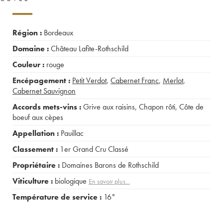
Région :
Bordeaux
Domaine :
Château Lafite-Rothschild
Couleur :
rouge
Encépagement :
Petit Verdot
,
Cabernet Franc
,
Merlot
,
Cabernet Sauvignon
Accords mets-vins :
Grive aux raisins
,
Chapon rôti
,
Côte de
boeuf aux cèpes
Appellation :
Pauillac
Classement :
1er Grand Cru Classé
Propriétaire :
Domaines Barons de Rothschild
Viticulture :
biologique
En savoir plus...
Température de service :
16°