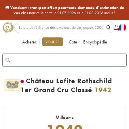
🚚
Vendeurs :
transport offert pour toute demande d’estimation de
vos vins
transmise entre le 01.07.2026 et le 31.08.2026 inclus*
Acheter
Cote
Encyclopédie
VENDRE
Château Lafite Rothschild
1er Grand Cru Classé
1942
Millésime