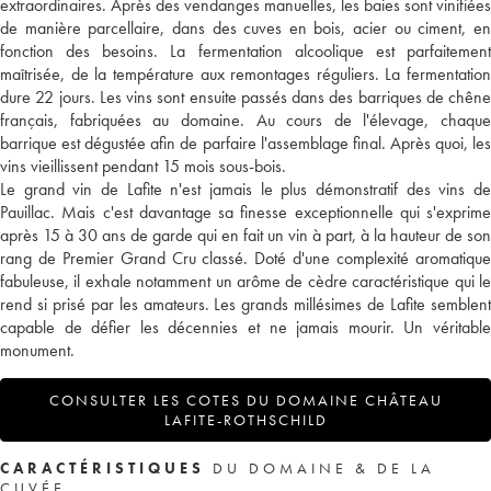
extraordinaires. Après des vendanges manuelles, les baies sont vinifiées
de manière parcellaire, dans des cuves en bois, acier ou ciment, en
fonction des besoins. La fermentation alcoolique est parfaitement
maîtrisée, de la température aux remontages réguliers. La fermentation
dure 22 jours. Les vins sont ensuite passés dans des barriques de chêne
français, fabriquées au domaine. Au cours de l'élevage, chaque
barrique est dégustée afin de parfaire l'assemblage final. Après quoi, les
vins vieillissent pendant 15 mois sous-bois.
Le grand vin de Lafite n'est jamais le plus démonstratif des vins de
Pauillac. Mais c'est davantage sa finesse exceptionnelle qui s'exprime
après 15 à 30 ans de garde qui en fait un vin à part, à la hauteur de son
rang de Premier Grand Cru classé. Doté d'une complexité aromatique
fabuleuse, il exhale notamment un arôme de cèdre caractéristique qui le
rend si prisé par les amateurs. Les grands millésimes de Lafite semblent
capable de défier les décennies et ne jamais mourir. Un véritable
monument.
CONSULTER LES COTES DU DOMAINE CHÂTEAU
LAFITE-ROTHSCHILD
CARACTÉRISTIQUES
DU DOMAINE & DE LA
CUVÉE