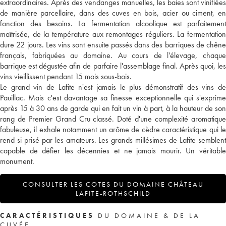
extraordinaires. Après des vendanges manuelles, les baies sont vinifiées
de manière parcellaire, dans des cuves en bois, acier ou ciment, en
fonction des besoins. La fermentation alcoolique est parfaitement
maîtrisée, de la température aux remontages réguliers. La fermentation
dure 22 jours. Les vins sont ensuite passés dans des barriques de chêne
français, fabriquées au domaine. Au cours de l'élevage, chaque
barrique est dégustée afin de parfaire l'assemblage final. Après quoi, les
vins vieillissent pendant 15 mois sous-bois.
Le grand vin de Lafite n'est jamais le plus démonstratif des vins de
Pauillac. Mais c'est davantage sa finesse exceptionnelle qui s'exprime
après 15 à 30 ans de garde qui en fait un vin à part, à la hauteur de son
rang de Premier Grand Cru classé. Doté d'une complexité aromatique
fabuleuse, il exhale notamment un arôme de cèdre caractéristique qui le
rend si prisé par les amateurs. Les grands millésimes de Lafite semblent
capable de défier les décennies et ne jamais mourir. Un véritable
monument.
CONSULTER LES COTES DU DOMAINE CHÂTEAU
LAFITE-ROTHSCHILD
CARACTÉRISTIQUES
DU DOMAINE & DE LA
CUVÉE