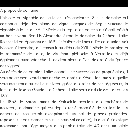
A propos du domaine
L'histoire du vignoble de Lafite est très ancienne. Sur un domaine qui
comportait déjà des plants de vigne, Jacques de Ségur structure le
vignoble à la fin du XVII° siècle et la réputation de ce vin s'établit déjà à
un bon niveau. Son fils Alexandre étend le domaine du Château Lafite
Rothschild en épousant en 1695 l'héritière de Latour. De cette union naît
Nicolas-Alexandre, qui construit au début du XVIII° siècle le prestige et
la renommée de Lafite, le vin étant plébiscité à Versailles et déjà
également outre-Manche. Il devient alors le "vin des rois" du "prince
des vignes".
Au décès de ce dernier, Lafite connait une succession de propriétaires, il
sera notamment vendu aux enchères après la Révolution, mais la qualité
sera maintenue au meilleur niveau grâce aux soins de ses régisseurs, la
famille de Joseph Goudal. Le Château Lafite sera ainsi classé 1er cru en
1855.
En 1868, le Baron James de Rothschild acquiert, aux enchères de
nouveau, le domaine qui est depuis resté propriété de sa famille. En
dehors de son terroir exceptionnel (un sol de graves profondes,
reposant sur des marnes et sur un sous-sol calcaire), la qualité s'explique
notamment par l'âge moyen du vignoble (plus de 40 ans), un faible