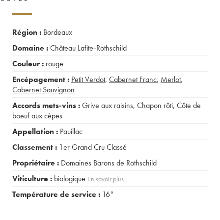
Région :
Bordeaux
Domaine :
Château Lafite-Rothschild
Couleur :
rouge
Encépagement :
Petit Verdot
,
Cabernet Franc
,
Merlot
,
Cabernet Sauvignon
Accords mets-vins :
Grive aux raisins
,
Chapon rôti
,
Côte de
boeuf aux cèpes
Appellation :
Pauillac
Classement :
1er Grand Cru Classé
Propriétaire :
Domaines Barons de Rothschild
Viticulture :
biologique
En savoir plus...
Température de service :
16°