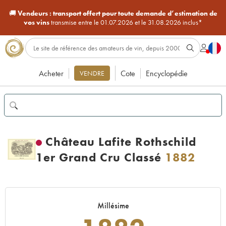
🚚
Vendeurs :
transport offert pour toute demande d’estimation de
vos vins
transmise entre le 01.07.2026 et le 31.08.2026 inclus*
Acheter
Cote
Encyclopédie
VENDRE
Château Lafite Rothschild
1er Grand Cru Classé
1882
Millésime