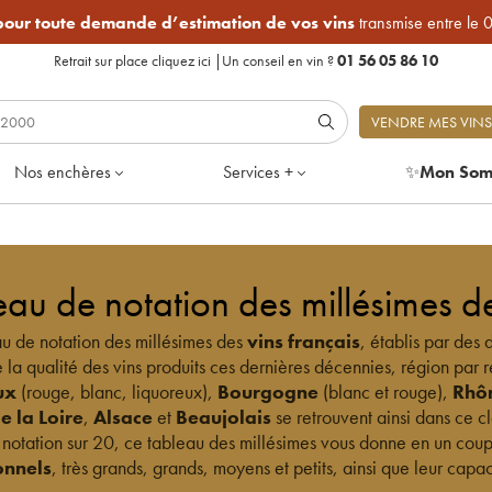
 pour toute demande d’estimation de vos vins
transmise entre le 
Retrait sur place
cliquez ici
|
Un conseil en vin ?
01 56 05 86 10
VENDRE MES VINS
Nos enchères
Services +
✨
Mon Som
eau de notation des millésimes de
u de notation des millésimes des
vins français
, établis par des
 la qualité des vins produits ces dernières décennies, région par r
ux
(rouge, blanc, liquoreux),
Bourgogne
(blanc et rouge),
Rhô
e la Loire
,
Alsace
et
Beaujolais
se retrouvent ainsi dans ce c
notation sur 20, ce tableau des millésimes vous donne en un coup
onnels
, très grands, grands, moyens et petits, ainsi que leur capa