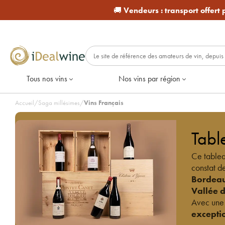
🚚
Vendeurs :
transport offert
Tous nos vins
Nos vins par région
Accueil
/
Saga millésimes
/
Vins Français
Tabl
Ce tablea
constat de
Bordea
Vallée d
Avec une 
excepti