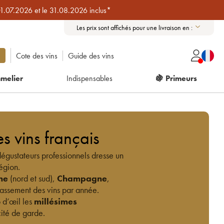
01.07.2026 et le 31.08.2026 inclus*
Les prix sont affichés pour une livraison en :
Cote des vins
Guide des vins
melier
Indispensables
🍇 Primeurs
s vins français
 dégustateurs professionnels dresse un
égion.
ne
(nord et sud),
Champagne
,
lassement des vins par année.
 d’œil les
millésimes
cité de garde.